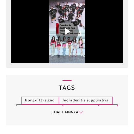
Nih!
TAGS
hongki ft island
hidradenitis suppurativa
penyakit kulit langka
kesehatan kulit
k-pop
LIHAT LAINNYA
lee hongki