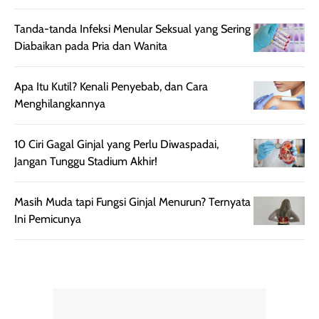
rambut terasa
Vitamin C, serta
lebih halus dan
dilengkapi SPF 35
Tanda-tanda Infeksi Menular Seksual yang Sering
mudah diatur
PA+++ untuk
Diabaikan pada Pria dan Wanita
setelah
membantu
diaplikasikan.
melindungi kulit
Apa Itu Kutil? Kenali Penyebab, dan Cara
Kemasannya
dari paparan sinar
Menghilangkannya
praktis dengan
UV saat
botol spray yang
beraktivitas di
10 Ciri Gagal Ginjal yang Perlu Diwaspadai,
mudah digunakan
siang hari.
Jangan Tunggu Stadium Akhir!
dan cukup ringkas
Meskipun begitu,
untuk dibawa saat
sunscreen tetap
bepergian.
perlu diaplikasikan
Masih Muda tapi Fungsi Ginjal Menurun? Ternyata
Semprotan yang
ulang sesuai
Ini Pemicunya
dihasilkan juga
kebutuhan agar
merata sehingga
perlindungannya
memudahkan
tetap optimal.
pengaplikasian
Karena baru
tanpa membuat
pertama kali
rambut terasa
mencoba, review