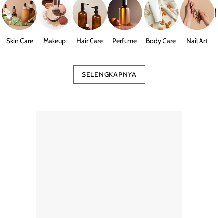
Skin Care
Makeup
Hair Care
Perfume
Body Care
Nail Art
SELENGKAPNYA