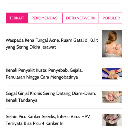
memberikan
diratakan di kulit.
plastik tutup ul
kesan rambut
Produk juga
mutul botolny
lebih segar
memberikan hasil
meruncing jadi
TERKAIT
REKOMENDASI
DETIKNETWORK
POPULER
setelah
akhir yang
pas buat nakar
digunakan.
nyaman tanpa
sunscreennya.
Wanginya tidak
terasa lengket
terus udah SP
Waspada Kena Fungal Acne, Ruam Gatal di Kulit
terasa berlebihan
berlebihan. Varian
40 yang pasti
yang Sering Dikira Jerawat
sehingga tetap
Bright Glow
cocok dipakai 
nyaman dipakai
memberikan efek
aktifitas outdo
untuk aktivitas
akhir yang
juga. baru
harian, baik
membuat kulit
pemakaaian 6
Kenali Penyakit Kusta: Penyebab, Gejala,
sebelum maupun
tampak lebih
bulan tapi ker
Penularan hingga Cara Mengobatinya
setelah
cerah, namun
bersihnya mu
beraktivitas di luar
hasilnya tetap
ku
Gagal Ginjal Kronis Sering Datang Diam-Diam,
ruangan. Selain
dapat berbeda
Kenali Tandanya
memberikan
pada setiap jenis
aroma pada
kulit. Produk ini
Selain Picu Kanker Serviks, Infeksi Virus HPV
rambut, produk ini
mengandung
Ternyata Bisa Picu 4 Kanker Ini
juga membantu
Amino dan