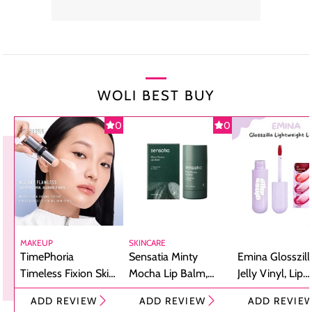
WOLI BEST BUY
0
0
MAKEUP
SKINCARE
TimePhoria
Sensatia Minty
Emina Glosszill
Timeless Fixion Skin
Mocha Lip Balm,
Jelly Vinyl, Lip
Tint Stick,
Pelembap Bibir
Cream Glossy
ADD REVIEW
ADD REVIEW
ADD REVIE
Foundation dan
dengan Aroma
Ringan dengan 