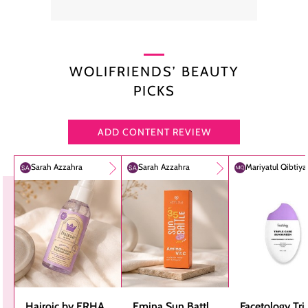
WOLIFRIENDS’ BEAUTY
PICKS
ADD CONTENT REVIEW
Sarah Azzahra
Sarah Azzahra
Mariyatul Qibtiy
Hairoic by ERHA
Emina Sun Battle
Facetology Tri