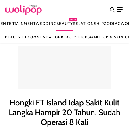
NEW
N
ENTERTAINMENT
WEDDING
BEAUTY
RELATIONSHIP
ZODIAC
WO
BEAUTY RECOMMENDATION
BEAUTY PICKS
MAKE UP & SKIN C
Hongki FT Island Idap Sakit Kulit
Langka Hampir 20 Tahun, Sudah
Operasi 8 Kali