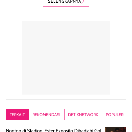
SELENGKAPNYA
digunakan sebagai
harian dalam
milky lotion,
pelengkap
ukuran yang lebih
gampang
perawatan
praktis.
diratakan, ada
rambut sehari-
Kemasannya
sensai dinginy
hari. Pengalaman
ringkas sehingga
ada efek
penggunaan yang
mudah disimpan
lembabnya ju
konsisten menjadi
di dalam pouch
karna kulit aku
alasan produk ini
atau dibawa saat
kering meront
tetap masuk
bepergian. Dari
Kalau dipakai
dalam rutinitas.
penggunaan
dibawah mak
Hair mist ini
pertama,
juga ga peelin
memiliki aroma
teksturnya terasa
jadi nyaman gi
yang lembut dan
ringan dan mudah
Packagingnya 
memberikan
diratakan di kulit.
plastik tutup ul
kesan rambut
Produk juga
mutul botolny
lebih segar
memberikan hasil
meruncing jadi
TERKAIT
REKOMENDASI
DETIKNETWORK
POPULER
setelah
akhir yang
pas buat nakar
digunakan.
nyaman tanpa
sunscreennya.
Nonton di Stadion, Ester Exposito Dihadiahi Gol