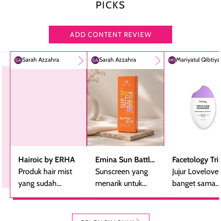
PICKS
ADD CONTENT REVIEW
Sarah Azzahra
Sarah Azzahra
Mariyatul Qibtiy
Hairoic by ERHA
Emina Sun Battle
Facetology Tri
Produk hair mist
SPF 35 PA+++
Sunscreen yang
Care Sunscree
Jujur Lovelove
yang sudah
Bright Glow Fun
menarik untuk
SPF 40 PA+++
banget sama
beberapa kali
Size
dicoba, terutama
sunscreen iniii..
dibeli ulang
bagi yang mencari
suka sama
karena nyaman
perlindungan
teksturnya yg