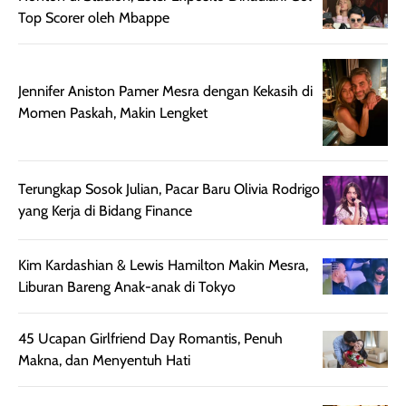
Wanginya tidak
terasa lengket
terus udah SP
Top Scorer oleh Mbappe
terasa berlebihan
berlebihan. Varian
40 yang pasti
sehingga tetap
Bright Glow
cocok dipakai 
nyaman dipakai
memberikan efek
aktifitas outdo
untuk aktivitas
akhir yang
juga. baru
Jennifer Aniston Pamer Mesra dengan Kekasih di
harian, baik
membuat kulit
pemakaaian 6
Momen Paskah, Makin Lengket
sebelum maupun
tampak lebih
bulan tapi ker
setelah
cerah, namun
bersihnya mu
beraktivitas di luar
hasilnya tetap
ku
Terungkap Sosok Julian, Pacar Baru Olivia Rodrigo
ruangan. Selain
dapat berbeda
yang Kerja di Bidang Finance
memberikan
pada setiap jenis
aroma pada
kulit. Produk ini
rambut, produk ini
mengandung
Kim Kardashian & Lewis Hamilton Makin Mesra,
juga membantu
Amino dan
Liburan Bareng Anak-anak di Tokyo
rambut terasa
Vitamin C, serta
lebih halus dan
dilengkapi SPF 35
45 Ucapan Girlfriend Day Romantis, Penuh
mudah diatur
PA+++ untuk
Makna, dan Menyentuh Hati
setelah
membantu
diaplikasikan.
melindungi kulit