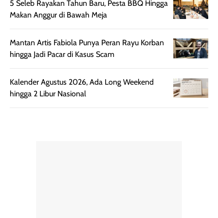
5 Seleb Rayakan Tahun Baru, Pesta BBQ Hingga
Kemasannya
dari paparan sinar
Makan Anggur di Bawah Meja
praktis dengan
UV saat
botol spray yang
beraktivitas di
mudah digunakan
siang hari.
Mantan Artis Fabiola Punya Peran Rayu Korban
dan cukup ringkas
Meskipun begitu,
hingga Jadi Pacar di Kasus Scam
untuk dibawa saat
sunscreen tetap
bepergian.
perlu diaplikasikan
Kalender Agustus 2026, Ada Long Weekend
Semprotan yang
ulang sesuai
hingga 2 Libur Nasional
dihasilkan juga
kebutuhan agar
merata sehingga
perlindungannya
memudahkan
tetap optimal.
pengaplikasian
Karena baru
tanpa membuat
pertama kali
rambut terasa
mencoba, review
berat. Perlu
ini berfokus pada
diingat bahwa
kesan awal
ketahanan aroma
penggunaan.
dapat berbeda
Penilaian
pada setiap orang,
mengenai