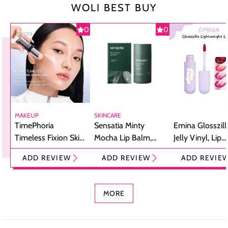
WOLI BEST BUY
0
0
MAKEUP
SKINCARE
TimePhoria
Sensatia Minty
Emina Glosszill
Timeless Fixion Skin
Mocha Lip Balm,
Jelly Vinyl, Lip
Tint Stick,
Pelembap Bibir
Cream Glossy
ADD REVIEW
ADD REVIEW
ADD REVIE
Foundation dan
dengan Aroma
Ringan dengan 
Concealer 2-in-1
Cokelat
Bibir Plumpy
MORE