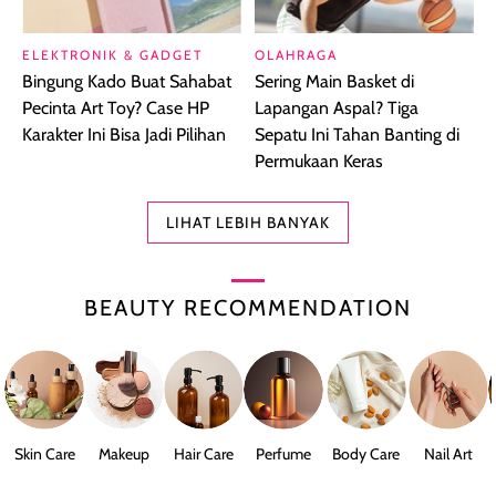
ELEKTRONIK & GADGET
OLAHRAGA
Bingung Kado Buat Sahabat
Sering Main Basket di
Pecinta Art Toy? Case HP
Lapangan Aspal? Tiga
Karakter Ini Bisa Jadi Pilihan
Sepatu Ini Tahan Banting di
Permukaan Keras
LIHAT LEBIH BANYAK
BEAUTY RECOMMENDATION
Skin Care
Makeup
Hair Care
Perfume
Body Care
Nail Art