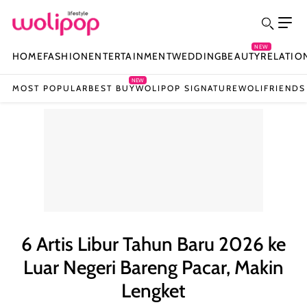
NEW
HOME
FASHION
ENTERTAINMENT
WEDDING
BEAUTY
RELATIO
NEW
MOST POPULAR
BEST BUY
WOLIPOP SIGNATURE
WOLIFRIENDS
6 Artis Libur Tahun Baru 2026 ke
Luar Negeri Bareng Pacar, Makin
Lengket