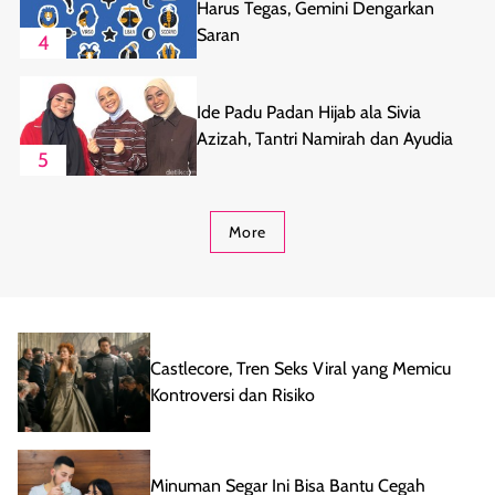
Harus Tegas, Gemini Dengarkan
Saran
4
Ide Padu Padan Hijab ala Sivia
Azizah, Tantri Namirah dan Ayudia
5
More
Castlecore, Tren Seks Viral yang Memicu
Kontroversi dan Risiko
Minuman Segar Ini Bisa Bantu Cegah