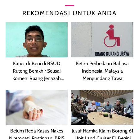
REKOMENDASI UNTUK ANDA
Karier dr Beni di RSUD
Ketika Perbedaan Bahasa
Ruteng Berakhir Seusai
Indonesia-Malaysia
Komen 'Ruang Jenazah
Mengundang Tawa
Kosong'
Belum Reda Kasus Nakes
Jusuf Hamka Klaim Borong 61
Nirempati, Postingan 'BPJS
Unit Land Cruiser FJ, Begini