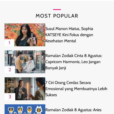
MOST POPULAR
Susul Manon Hiatus, Sophia
KATSEYE Kini Fokus dengan
Kesehatan Mental
1
Ramalan Zodiak Cinta 8 Agustus:
Capricorn Harmonis, Leo Jangan
Banyak Janji
2
7 Ciri Orang Cerdas Secara
Emosional yang Membuatnya Lebih
Sukses
3
Ramalan Zodiak 8 Agustus: Aries