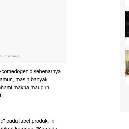
ITH CONTENT
on-comedogenic sebenarnya
 Namun, masih banyak
mahami makna maupun
t.
c" pada label produk, ini