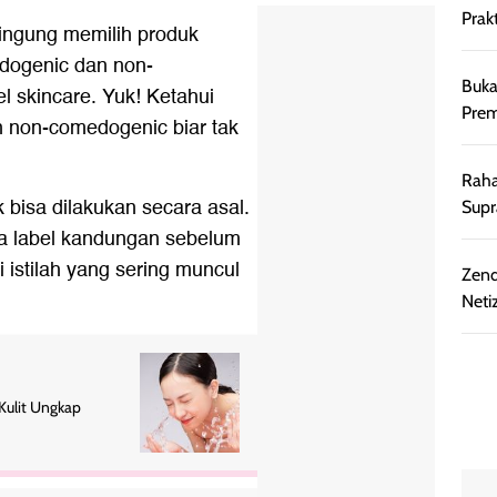
Prakt
ingung memilih produk
edogenic dan non-
Buka
l skincare. Yuk! Ketahui
Prem
 non-comedogenic biar tak
Raha
 bisa dilakukan secara asal.
Supr
ca label kandungan sebelum
istilah yang sering muncul
Zend
Neti
Kulit Ungkap