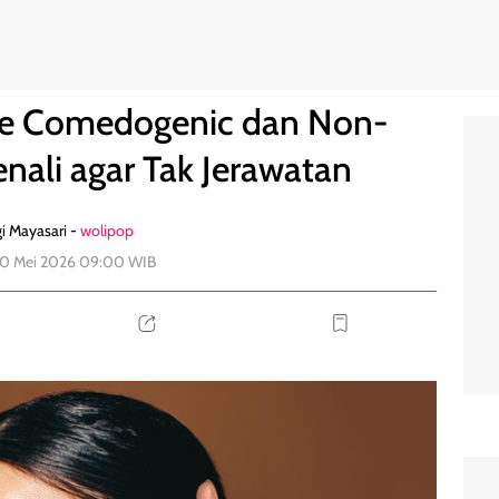
enic, Kenali agar Tak Jerawatan
3
re Comedogenic dan Non-
nali agar Tak Jerawatan
i Mayasari -
wolipop
30 Mei 2026 09:00 WIB