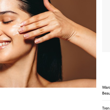
Ward
Beau
Tren