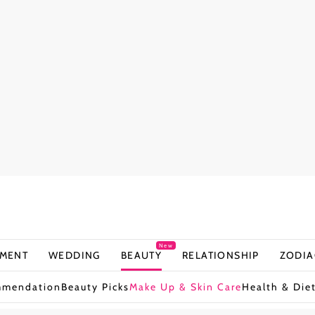
New
NMENT
WEDDING
BEAUTY
RELATIONSHIP
ZODIA
mmendation
Beauty Picks
Make Up & Skin Care
Health & Die