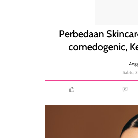
Perbedaan Skincare Comedogenic dan Non-comedog
Perbedaan Skinca
comedogenic, Ke
Angg
Sabtu, 