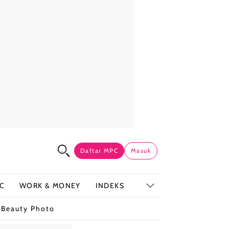
Daftar MPC
Masuk
C
WORK & MONEY
INDEKS
t
Beauty Photo