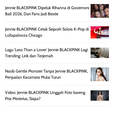
memberikan
pada setiap jenis
Jennie BLACKPINK Dipeluk Rihanna di Governors
aroma pada
kulit. Produk ini
Ball 2026, Dari Fans Jadi Bestie
rambut, produk ini
mengandung
juga membantu
Amino dan
rambut terasa
Vitamin C, serta
Jennie BLACKPINK Cetak Sejarah Solois K-Pop di
lebih halus dan
dilengkapi SPF 35
Lollapalooza Chicago
mudah diatur
PA+++ untuk
setelah
membantu
Lagu 'Less Than a Lover' Jennie BLACKPINK Lagi
diaplikasikan.
melindungi kulit
Trending: Lirik dan Terjemah
Kemasannya
dari paparan sinar
praktis dengan
UV saat
botol spray yang
beraktivitas di
Nasib Gentle Monster Tanpa Jennie BLACKPINK,
mudah digunakan
siang hari.
Penjualan Kacamata Mulai Turun
dan cukup ringkas
Meskipun begitu,
untuk dibawa saat
sunscreen tetap
Video: Jennie BLACKPINK Unggah Foto bareng
bepergian.
perlu diaplikasikan
Pria Misterius, Siapa?
Semprotan yang
ulang sesuai
dihasilkan juga
kebutuhan agar
merata sehingga
perlindungannya