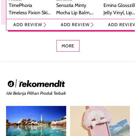
TimePhoria
Sensatia Minty
Emina Glosszill
Timeless Fixion Skin
Mocha Lip Balm,
Jelly Vinyl, Lip
Tint Stick,
Pelembap Bibir
Cream Glossy
ADD REVIEW
ADD REVIEW
ADD REVIE
Foundation dan
dengan Aroma
Ringan dengan 
Concealer 2-in-1
Cokelat
Bibir Plumpy
MORE
Ide Belanja Pilihan Produk Terbaik