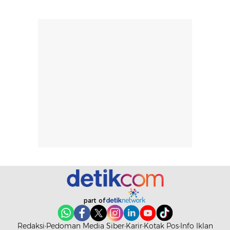
memudahkan
tetap optimal.
pengaplikasian
Karena baru
tanpa membuat
pertama kali
rambut terasa
mencoba, review
berat. Perlu
ini berfokus pada
diingat bahwa
kesan awal
ketahanan aroma
penggunaan.
dapat berbeda
Penilaian
pada setiap orang,
mengenai
tergantung jenis
performa dalam
rambut, aktivitas,
jangka panjang,
dan kondisi
seperti
lingkungan.
kenyamanan
Namun, dari
setelah
pengalaman
pemakaian rutin
penggunaan
atau
part of
hingga repurchase
kecocokannya
beberapa kali,
pada berbagai
Redaksi
Pedoman Media Siber
Karir
Kotak Pos
Info Iklan