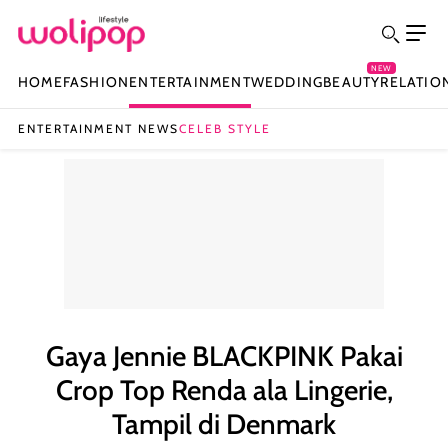
NEW
HOME
FASHION
ENTERTAINMENT
WEDDING
BEAUTY
RELATIO
ENTERTAINMENT NEWS
CELEB STYLE
Gaya Jennie BLACKPINK Pakai
Crop Top Renda ala Lingerie,
Tampil di Denmark