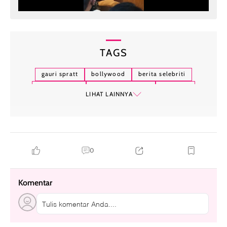
TAGS
gauri spratt
bollywood
berita selebriti
gaya fashion
pernikahan ketiga
keluarga
LIHAT LAINNYA
momen bahagia
kehidupan pribadi
0
Komentar
Tulis komentar Anda....