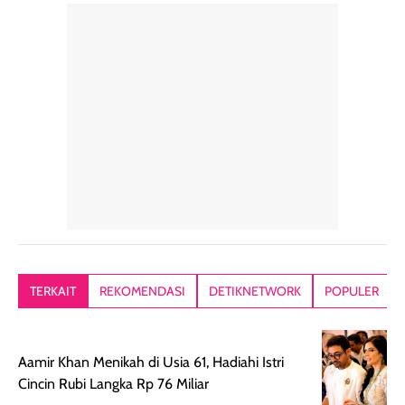
perawatan
praktis.
diratakan, ada
rambut sehari-
Kemasannya
sensai dinginy
hari. Pengalaman
ringkas sehingga
ada efek
penggunaan yang
mudah disimpan
lembabnya ju
konsisten menjadi
di dalam pouch
karna kulit aku
alasan produk ini
atau dibawa saat
kering meront
tetap masuk
bepergian. Dari
Kalau dipakai
dalam rutinitas.
penggunaan
dibawah mak
Hair mist ini
pertama,
juga ga peelin
memiliki aroma
teksturnya terasa
jadi nyaman gi
yang lembut dan
ringan dan mudah
Packagingnya 
memberikan
diratakan di kulit.
plastik tutup ul
kesan rambut
Produk juga
mutul botolny
lebih segar
memberikan hasil
meruncing jadi
TERKAIT
REKOMENDASI
DETIKNETWORK
POPULER
setelah
akhir yang
pas buat nakar
digunakan.
nyaman tanpa
sunscreennya.
Wanginya tidak
terasa lengket
terus udah SP
Aamir Khan Menikah di Usia 61, Hadiahi Istri
terasa berlebihan
berlebihan. Varian
40 yang pasti
Cincin Rubi Langka Rp 76 Miliar
sehingga tetap
Bright Glow
cocok dipakai 