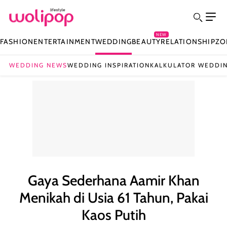
NEW
FASHION
ENTERTAINMENT
WEDDING
BEAUTY
RELATIONSHIP
ZO
WEDDING NEWS
WEDDING INSPIRATION
KALKULATOR WEDDI
Gaya Sederhana Aamir Khan
Menikah di Usia 61 Tahun, Pakai
Kaos Putih