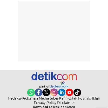
dan kondisi
seperti
lingkungan.
kenyamanan
Namun, dari
setelah
pengalaman
pemakaian rutin
penggunaan
atau
hingga repurchase
kecocokannya
beberapa kali,
pada berbagai
performanya
kondisi kulit,
terasa cukup
masih
konsisten untuk
memerlukan
penggunaan
penggunaan lebih
sehari-hari.
lanjut.
part of
Redaksi
Pedoman Media Siber
Karir
Kotak Pos
Info Iklan
Privacy Policy
Disclaimer
Download aplikasi detikcom