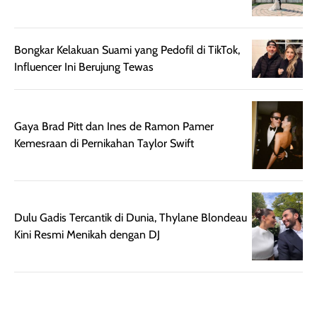
mudah digunakan
siang hari.
dan cukup ringkas
Meskipun begitu,
untuk dibawa saat
sunscreen tetap
Bongkar Kelakuan Suami yang Pedofil di TikTok,
bepergian.
perlu diaplikasikan
Influencer Ini Berujung Tewas
Semprotan yang
ulang sesuai
dihasilkan juga
kebutuhan agar
merata sehingga
perlindungannya
Gaya Brad Pitt dan Ines de Ramon Pamer
memudahkan
tetap optimal.
Kemesraan di Pernikahan Taylor Swift
pengaplikasian
Karena baru
tanpa membuat
pertama kali
rambut terasa
mencoba, review
berat. Perlu
ini berfokus pada
diingat bahwa
kesan awal
Dulu Gadis Tercantik di Dunia, Thylane Blondeau
ketahanan aroma
penggunaan.
Kini Resmi Menikah dengan DJ
dapat berbeda
Penilaian
pada setiap orang,
mengenai
tergantung jenis
performa dalam
rambut, aktivitas,
jangka panjang,