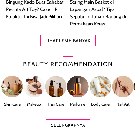
Bingung Kado Buat Sahabat
Sering Main Basket di
Pecinta Art Toy? Case HP
Lapangan Aspal? Tiga
Karakter Ini Bisa Jadi Pilihan
Sepatu Ini Tahan Banting di
Permukaan Keras
LIHAT LEBIH BANYAK
BEAUTY RECOMMENDATION
Skin Care
Makeup
Hair Care
Perfume
Body Care
Nail Art
SELENGKAPNYA