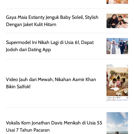
nyaman dipakai
memberikan efek
aktifitas outdo
untuk aktivitas
akhir yang
juga. baru
harian, baik
membuat kulit
pemakaaian 6
Gaya Maia Estianty Jenguk Baby Soleil, Stylish
sebelum maupun
tampak lebih
bulan tapi ker
Dengan Jaket Kulit Hitam
setelah
cerah, namun
bersihnya mu
beraktivitas di luar
hasilnya tetap
ku
Supermodel Ini Nikah Lagi di Usia 61, Dapat
ruangan. Selain
dapat berbeda
Jodoh dari Dating App
memberikan
pada setiap jenis
aroma pada
kulit. Produk ini
rambut, produk ini
mengandung
juga membantu
Amino dan
Video Jauh dari Mewah, Nikahan Aamir Khan
rambut terasa
Vitamin C, serta
Bikin Salfok!
lebih halus dan
dilengkapi SPF 35
mudah diatur
PA+++ untuk
setelah
membantu
diaplikasikan.
melindungi kulit
Kemasannya
dari paparan sinar
Vokalis Korn Jonathan Davis Menikah di Usia 55
praktis dengan
UV saat
Usai 7 Tahun Pacaran
botol spray yang
beraktivitas di