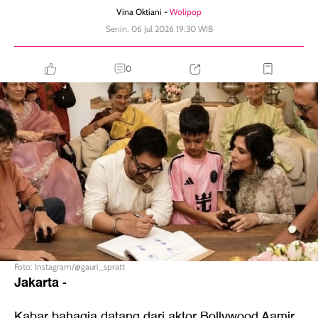
Vina Oktiani -
Wolipop
Senin, 06 Jul 2026 19:30 WIB
0
Foto: Instagram/@gauri_spratt
Jakarta
-
Kabar bahagia datang dari aktor Bollywood Aamir