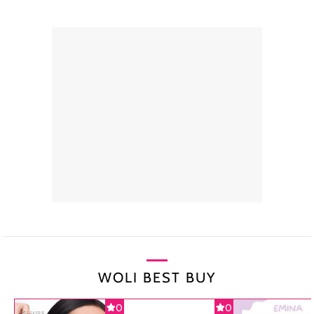
WOLI BEST BUY
0
0