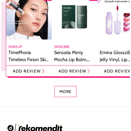
MAKEUP
SKINCARE
TimePhoria
Sensatia Minty
Emina Glosszill
Timeless Fixion Skin
Mocha Lip Balm,
Jelly Vinyl, Lip
Tint Stick,
Pelembap Bibir
Cream Glossy
ADD REVIEW
ADD REVIEW
ADD REVIE
Foundation dan
dengan Aroma
Ringan dengan 
Concealer 2-in-1
Cokelat
Bibir Plumpy
MORE