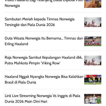
setelah
cerah, namun
bersihnya mu
Norwegia
beraktivitas di luar
hasilnya tetap
ku
ruangan. Selain
dapat berbeda
memberikan
pada setiap jenis
Sambutan Meriah kepada Timnas Norwegia
aroma pada
kulit. Produk ini
Tersingkir dari Piala Dunia 2026
rambut, produk ini
mengandung
juga membantu
Amino dan
Duta Wisata Norwegia Itu Bernama... Timnas dan
rambut terasa
Vitamin C, serta
Erling Haaland
lebih halus dan
dilengkapi SPF 35
mudah diatur
PA+++ untuk
setelah
membantu
Raja Norwegia Sambut Kepulangan Haaland dkk,
diaplikasikan.
melindungi kulit
Putra Mahkota Pimpin 'Viking Row'
Kemasannya
dari paparan sinar
praktis dengan
UV saat
Haaland Nggak Nyangka Norwegia Bisa Kalahkan
botol spray yang
beraktivitas di
Brasil di Piala Dunia
mudah digunakan
siang hari.
dan cukup ringkas
Meskipun begitu,
Link Live Streaming Norwegia Vs Inggris di Piala
untuk dibawa saat
sunscreen tetap
Dunia 2026 Main Dini Hari
bepergian.
perlu diaplikasikan