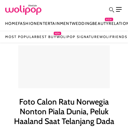
NEW
HOME
FASHION
ENTERTAINMENT
WEDDING
BEAUTY
RELATIO
NEW
MOST POPULAR
BEST BUY
WOLIPOP SIGNATURE
WOLIFRIENDS
Foto Calon Ratu Norwegia
Nonton Piala Dunia, Peluk
Haaland Saat Telanjang Dada