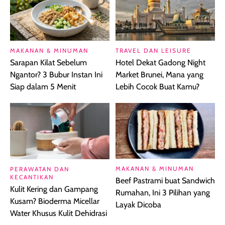
MAKANAN & MINUMAN
TRAVEL DAN LEISURE
Sarapan Kilat Sebelum
Hotel Dekat Gadong Night
Ngantor? 3 Bubur Instan Ini
Market Brunei, Mana yang
Siap dalam 5 Menit
Lebih Cocok Buat Kamu?
MAKANAN & MINUMAN
PERAWATAN DAN
KECANTIKAN
Beef Pastrami buat Sandwich
Kulit Kering dan Gampang
Rumahan, Ini 3 Pilihan yang
Kusam? Bioderma Micellar
Layak Dicoba
Water Khusus Kulit Dehidrasi