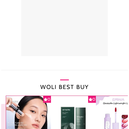
WOLI BEST BUY
0
0