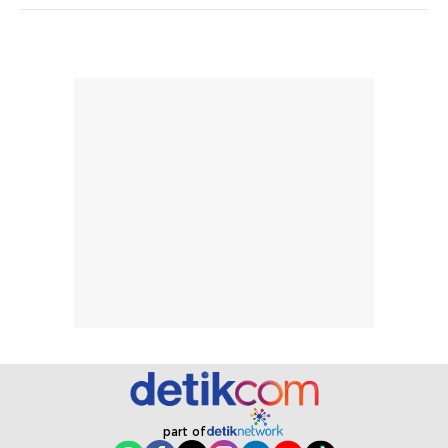
Semprotan yang
ulang sesuai
dihasilkan juga
kebutuhan agar
merata sehingga
perlindungannya
memudahkan
tetap optimal.
pengaplikasian
Karena baru
tanpa membuat
pertama kali
rambut terasa
mencoba, review
berat. Perlu
ini berfokus pada
diingat bahwa
kesan awal
ketahanan aroma
penggunaan.
dapat berbeda
Penilaian
pada setiap orang,
mengenai
tergantung jenis
performa dalam
rambut, aktivitas,
jangka panjang,
dan kondisi
seperti
lingkungan.
kenyamanan
Namun, dari
setelah
pengalaman
pemakaian rutin
part of
penggunaan
atau