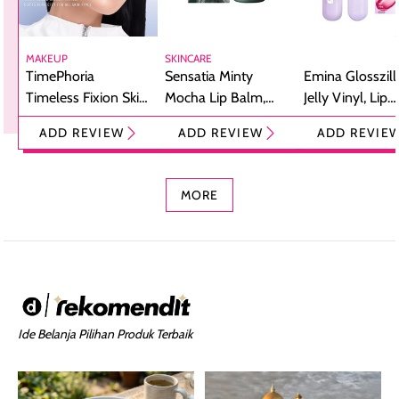
MAKEUP
SKINCARE
TimePhoria
Sensatia Minty
Emina Glosszill
Timeless Fixion Skin
Mocha Lip Balm,
Jelly Vinyl, Lip
Tint Stick,
Pelembap Bibir
Cream Glossy
ADD REVIEW
ADD REVIEW
ADD REVIE
Foundation dan
dengan Aroma
Ringan dengan 
Concealer 2-in-1
Cokelat
Bibir Plumpy
MORE
Ide Belanja Pilihan Produk Terbaik