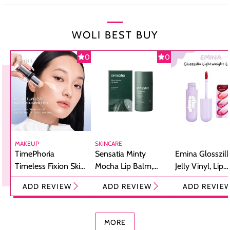
WOLI BEST BUY
0
0
MAKEUP
SKINCARE
TimePhoria
Sensatia Minty
Emina Glosszill
Timeless Fixion Skin
Mocha Lip Balm,
Jelly Vinyl, Lip
Tint Stick,
Pelembap Bibir
Cream Glossy
ADD REVIEW
ADD REVIEW
ADD REVIE
Foundation dan
dengan Aroma
Ringan dengan 
Concealer 2-in-1
Cokelat
Bibir Plumpy
MORE