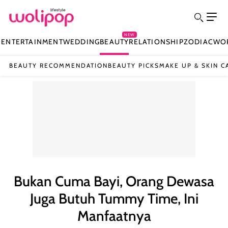
NEW
N
ENTERTAINMENT
WEDDING
BEAUTY
RELATIONSHIP
ZODIAC
WO
BEAUTY RECOMMENDATION
BEAUTY PICKS
MAKE UP & SKIN C
Bukan Cuma Bayi, Orang Dewasa
Juga Butuh Tummy Time, Ini
Manfaatnya