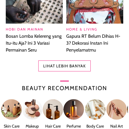
HOBI DAN MAINAN
HOME & LIVING
Bosan Lomba Kelereng yang
Gapura RT Belum Dihias H-
Itu-itu Aja? Ini 3 Variasi
3? Dekorasi Instan Ini
Permainan Seru
Penyelamatmu
LIHAT LEBIH BANYAK
BEAUTY RECOMMENDATION
Skin Care
Makeup
Hair Care
Perfume
Body Care
Nail Art