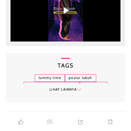
TAGS
tummy time
postur tubuh
kesehatan tulang belakang
nyeri leher
LIHAT LAINNYA
teknik relaksasi
fleksibilitas
...