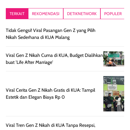
kesan rambut
Produk juga
mutul botolny
lebih segar
memberikan hasil
meruncing jadi
TERKAIT
REKOMENDASI
DETIKNETWORK
POPULER
setelah
akhir yang
pas buat nakar
digunakan.
nyaman tanpa
sunscreennya.
Wanginya tidak
terasa lengket
terus udah SP
terasa berlebihan
berlebihan. Varian
40 yang pasti
Tidak Gengsi! Viral Pasangan Gen Z yang Pilih
sehingga tetap
Bright Glow
cocok dipakai 
Nikah Sederhana di KUA Malang
nyaman dipakai
memberikan efek
aktifitas outdo
untuk aktivitas
akhir yang
juga. baru
harian, baik
membuat kulit
pemakaaian 6
Viral Gen Z Nikah Cuma di KUA, Budget Dialihkan
sebelum maupun
tampak lebih
bulan tapi ker
buat 'Life After Marriage'
setelah
cerah, namun
bersihnya mu
beraktivitas di luar
hasilnya tetap
ku
ruangan. Selain
dapat berbeda
memberikan
pada setiap jenis
Viral Cerita Gen Z Nikah Gratis di KUA: Tampil
aroma pada
kulit. Produk ini
Estetik dan Elegan Biaya Rp 0
rambut, produk ini
mengandung
juga membantu
Amino dan
rambut terasa
Vitamin C, serta