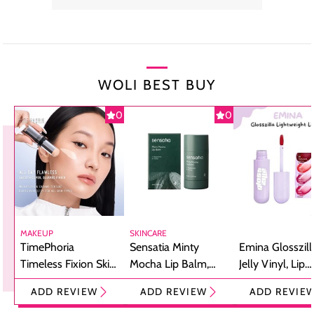
WOLI BEST BUY
0
0
MAKEUP
SKINCARE
TimePhoria
Sensatia Minty
Emina Glosszill
Timeless Fixion Skin
Mocha Lip Balm,
Jelly Vinyl, Lip
Tint Stick,
Pelembap Bibir
Cream Glossy
ADD REVIEW
ADD REVIEW
ADD REVIE
Foundation dan
dengan Aroma
Ringan dengan 