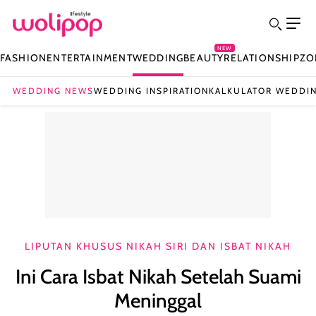
NEW
FASHION
ENTERTAINMENT
WEDDING
BEAUTY
RELATIONSHIP
ZO
WEDDING NEWS
WEDDING INSPIRATION
KALKULATOR WEDDI
LIPUTAN KHUSUS NIKAH SIRI DAN ISBAT NIKAH
Ini Cara Isbat Nikah Setelah Suami
Meninggal