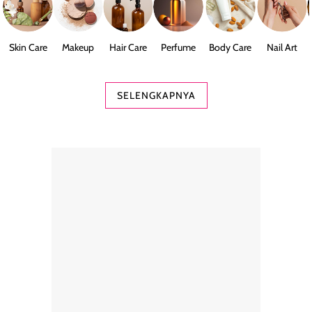
Skin Care
Makeup
Hair Care
Perfume
Body Care
Nail Art
SELENGKAPNYA