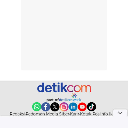
berat. Perlu
ini berfokus pada
Islam
diingat bahwa
kesan awal
ketahanan aroma
penggunaan.
dapat berbeda
Penilaian
pada setiap orang,
mengenai
tergantung jenis
performa dalam
rambut, aktivitas,
jangka panjang,
dan kondisi
seperti
lingkungan.
kenyamanan
Namun, dari
setelah
pengalaman
pemakaian rutin
penggunaan
atau
hingga repurchase
kecocokannya
beberapa kali,
pada berbagai
performanya
kondisi kulit,
terasa cukup
masih
konsisten untuk
memerlukan
penggunaan
penggunaan lebih
sehari-hari.
lanjut.