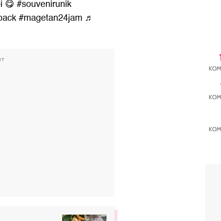
i 😋
#souvenirunik
pack
#magetan24jam
♬
NT
KOM
KOM
KOM