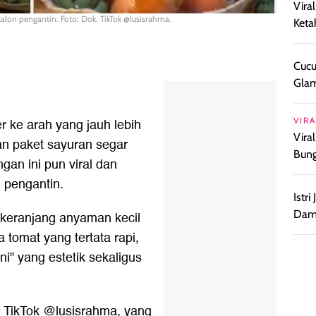
Vira
calon pengantin. Foto: Dok. TikTok @lusisrahma.
Keta
Cucu
Glam
r ke arah yang jauh lebih
VIRA
Vira
n paket sayuran segar
Bun
an ini pun viral dan
n pengantin.
Istr
Damp
 keranjang anyaman kecil
a tomat yang tertata rapi,
" yang estetik sekaligus
n TikTok @lusisrahma, yang