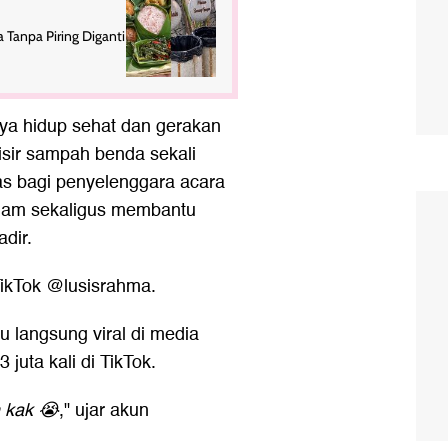
 Tanpa Piring Diganti
aya hidup sehat dan gerakan
sir sampah benda sekali
das bagi penyelenggara acara
lam sekaligus membantu
dir.
 TikTok @lusisrahma.
u langsung viral di media
 juta kali di TikTok.
 kak 😭
," ujar akun