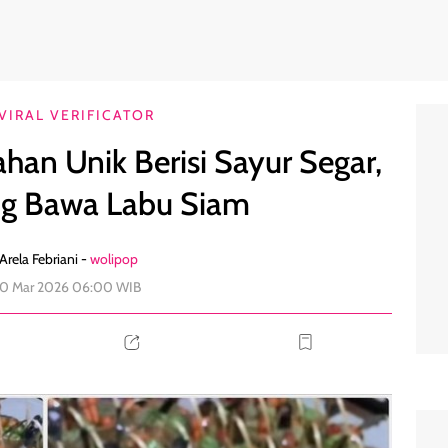
r, Tamu Pulang Bawa Labu Siam
0
VIRAL VERIFICATOR
ahan Unik Berisi Sayur Segar,
g Bawa Labu Siam
Arela Febriani -
wolipop
 10 Mar 2026 06:00 WIB