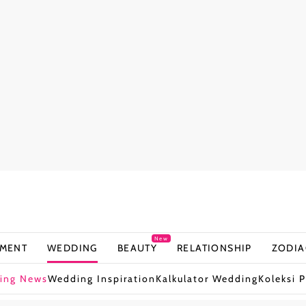
New
NMENT
WEDDING
BEAUTY
RELATIONSHIP
ZODIA
ing News
Wedding Inspiration
Kalkulator Wedding
Koleksi P