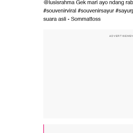
@lusisrahma
Gek mari ayo ndang rab
#souvenirviral
#souvenirsayur
#sayur
suara asli - Sommattoss
ADVERTISEME