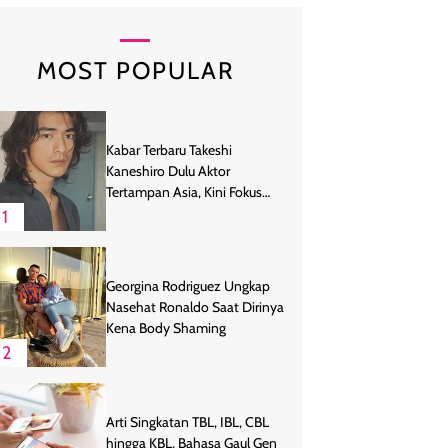
MOST POPULAR
Kabar Terbaru Takeshi
Kaneshiro Dulu Aktor
Tertampan Asia, Kini Fokus
Bertani
1
Georgina Rodriguez Ungkap
Nasehat Ronaldo Saat Dirinya
Kena Body Shaming
2
Arti Singkatan TBL, IBL, CBL
hingga KBL, Bahasa Gaul Gen