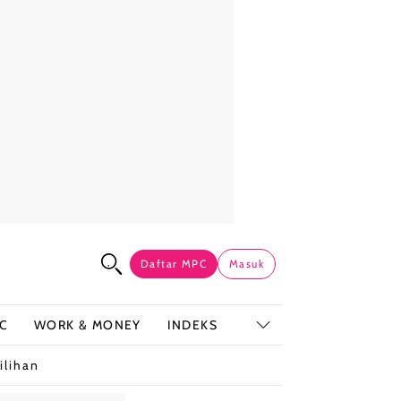
Daftar MPC
Masuk
C
WORK & MONEY
INDEKS
ilihan