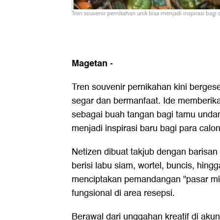
Tren souvenir pernikahan unik bisa menjadi inspirasi bagi 
Magetan
-
Tren souvenir pernikahan kini bergese
segar dan bermanfaat. Ide memberika
sebagai buah tangan bagi tamu undang
menjadi inspirasi baru bagi para calo
Netizen dibuat takjub dengan barisan
berisi labu siam, wortel, buncis, hingg
menciptakan pemandangan "pasar mini
fungsional di area resepsi.
Berawal dari unggahan kreatif di aku