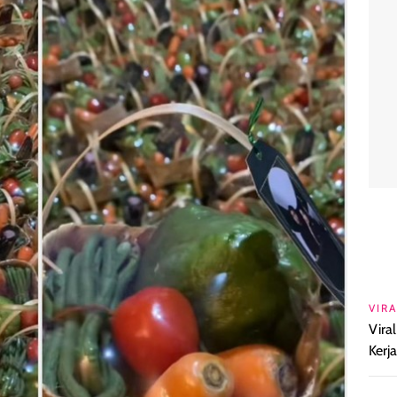
VIRA
Vira
Kerj