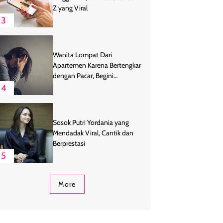
Z yang Viral
3
Wanita Lompat Dari
Apartemen Karena Bertengkar
dengan Pacar, Begini
Endingnya
4
Sosok Putri Yordania yang
Mendadak Viral, Cantik dan
Berprestasi
5
More