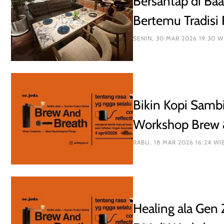
Bersantap di Baa
Bertemu Tradisi 
SENIN, 30 MAR 2026 19:30 W
Bikin Kopi Sambi
Workshop Brew &
RABU, 18 MAR 2026 16:24 WI
Healing ala Gen 