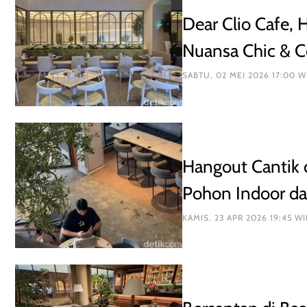
Dear Clio Cafe,
Nuansa Chic & C
SABTU, 02 MEI 2026 17:00
Hangout Cantik 
Pohon Indoor d
KAMIS, 23 APR 2026 19:45 WI