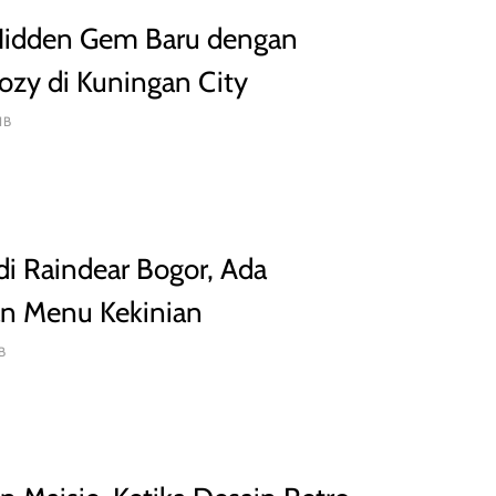
 Hidden Gem Baru dengan
ozy di Kuningan City
 WIB
di Raindear Bogor, Ada
an Menu Kekinian
B