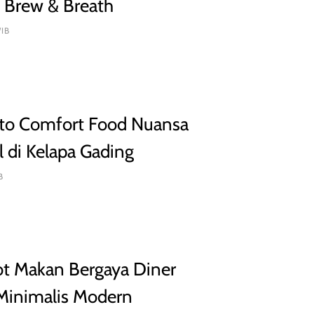
p Brew & Breath
WIB
sto Comfort Food Nuansa
l di Kelapa Gading
B
t Makan Bergaya Diner
 Minimalis Modern