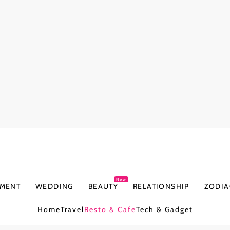
New
NMENT
WEDDING
BEAUTY
RELATIONSHIP
ZODIA
Home
Travel
Resto & Cafe
Tech & Gadget