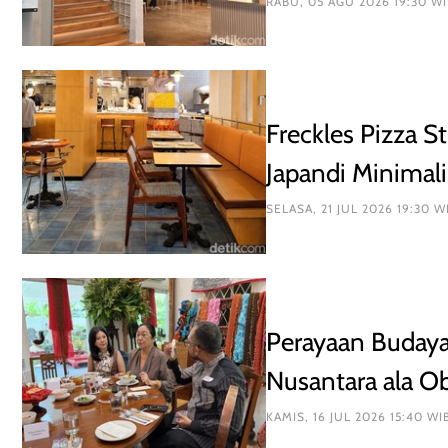
RABU, 05 AGU 2026 19:30 WI
Freckles Pizza S
Japandi Minimali
SELASA, 21 JUL 2026 19:30 W
Perayaan Buday
Nusantara ala Ob
KAMIS, 16 JUL 2026 15:40 WI