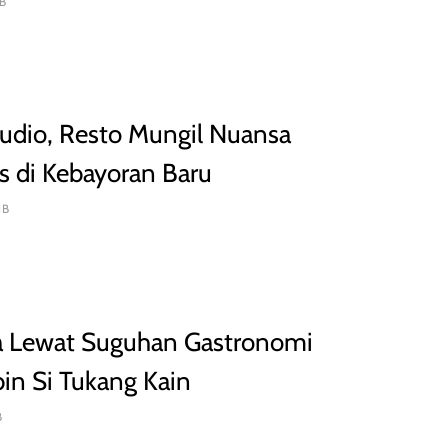
B
tudio, Resto Mungil Nuansa
s di Kebayoran Baru
IB
a Lewat Suguhan Gastronomi
in Si Tukang Kain
B