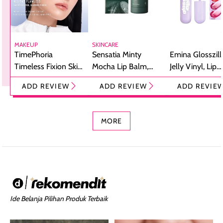
MAKEUP
SKINCARE
TimePhoria
Sensatia Minty
Emina Glosszill
Timeless Fixion Skin
Mocha Lip Balm,
Jelly Vinyl, Lip
Tint Stick,
Pelembap Bibir
Cream Glossy
ADD REVIEW
ADD REVIEW
ADD REVIE
Foundation dan
dengan Aroma
Ringan dengan 
Concealer 2-in-1
Cokelat
Bibir Plumpy
MORE
Ide Belanja Pilihan Produk Terbaik