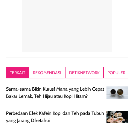
konsisten menjadi
di dalam pouch
karna kulit aku
alasan produk ini
atau dibawa saat
kering meront
tetap masuk
bepergian. Dari
Kalau dipakai
dalam rutinitas.
penggunaan
dibawah mak
Hair mist ini
pertama,
juga ga peelin
memiliki aroma
teksturnya terasa
jadi nyaman gi
yang lembut dan
ringan dan mudah
Packagingnya 
memberikan
diratakan di kulit.
plastik tutup ul
kesan rambut
Produk juga
mutul botolny
lebih segar
memberikan hasil
meruncing jadi
TERKAIT
REKOMENDASI
DETIKNETWORK
POPULER
setelah
akhir yang
pas buat nakar
digunakan.
nyaman tanpa
sunscreennya.
Sama-sama Bikin Kurus! Mana yang Lebih Cepat
Wanginya tidak
terasa lengket
terus udah SP
Bakar Lemak, Teh Hijau atau Kopi Hitam?
terasa berlebihan
berlebihan. Varian
40 yang pasti
sehingga tetap
Bright Glow
cocok dipakai 
nyaman dipakai
memberikan efek
aktifitas outdo
Perbedaan Efek Kafein Kopi dan Teh pada Tubuh
untuk aktivitas
akhir yang
juga. baru
yang Jarang Diketahui
harian, baik
membuat kulit
pemakaaian 6