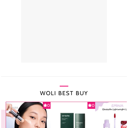
WOLI BEST BUY
0
0