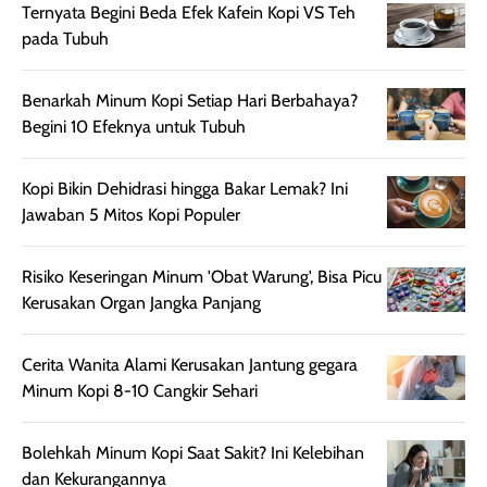
sebelum maupun
tampak lebih
bulan tapi ker
Ternyata Begini Beda Efek Kafein Kopi VS Teh
setelah
cerah, namun
bersihnya mu
pada Tubuh
beraktivitas di luar
hasilnya tetap
ku
ruangan. Selain
dapat berbeda
Benarkah Minum Kopi Setiap Hari Berbahaya?
memberikan
pada setiap jenis
Begini 10 Efeknya untuk Tubuh
aroma pada
kulit. Produk ini
rambut, produk ini
mengandung
juga membantu
Amino dan
Kopi Bikin Dehidrasi hingga Bakar Lemak? Ini
rambut terasa
Vitamin C, serta
Jawaban 5 Mitos Kopi Populer
lebih halus dan
dilengkapi SPF 35
mudah diatur
PA+++ untuk
Risiko Keseringan Minum 'Obat Warung', Bisa Picu
setelah
membantu
Kerusakan Organ Jangka Panjang
diaplikasikan.
melindungi kulit
Kemasannya
dari paparan sinar
Cerita Wanita Alami Kerusakan Jantung gegara
praktis dengan
UV saat
Minum Kopi 8-10 Cangkir Sehari
botol spray yang
beraktivitas di
mudah digunakan
siang hari.
dan cukup ringkas
Meskipun begitu,
Bolehkah Minum Kopi Saat Sakit? Ini Kelebihan
untuk dibawa saat
sunscreen tetap
dan Kekurangannya