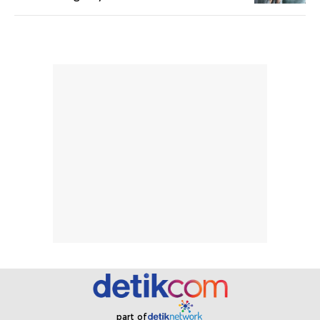
bepergian.
perlu diaplikasikan
Semprotan yang
ulang sesuai
dihasilkan juga
kebutuhan agar
merata sehingga
perlindungannya
memudahkan
tetap optimal.
pengaplikasian
Karena baru
tanpa membuat
pertama kali
rambut terasa
mencoba, review
berat. Perlu
ini berfokus pada
diingat bahwa
kesan awal
ketahanan aroma
penggunaan.
dapat berbeda
Penilaian
pada setiap orang,
mengenai
tergantung jenis
performa dalam
rambut, aktivitas,
jangka panjang,
dan kondisi
seperti
lingkungan.
kenyamanan
Namun, dari
setelah
pengalaman
pemakaian rutin
part of