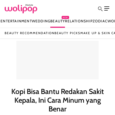
NEW
N
ENTERTAINMENT
WEDDING
BEAUTY
RELATIONSHIP
ZODIAC
WO
BEAUTY RECOMMENDATION
BEAUTY PICKS
MAKE UP & SKIN C
Kopi Bisa Bantu Redakan Sakit
Kepala, Ini Cara Minum yang
Benar