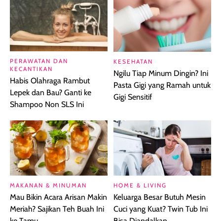
PERAWATAN DAN
KESEHATAN
KECANTIKAN
Ngilu Tiap Minum Dingin? Ini
Habis Olahraga Rambut
Pasta Gigi yang Ramah untuk
Lepek dan Bau? Ganti ke
Gigi Sensitif
Shampoo Non SLS Ini
MAKANAN & MINUMAN
HOME & LIVING
Mau Bikin Acara Arisan Makin
Keluarga Besar Butuh Mesin
Meriah? Sajikan Teh Buah Ini
Cuci yang Kuat? Twin Tub Ini
ke Tamu
Bisa Diandalkan