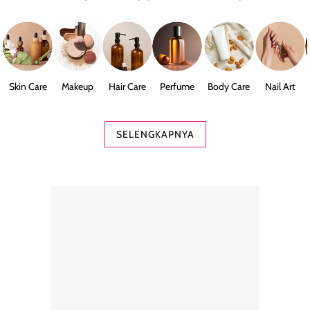
Skin Care
Makeup
Hair Care
Perfume
Body Care
Nail Art
SELENGKAPNYA