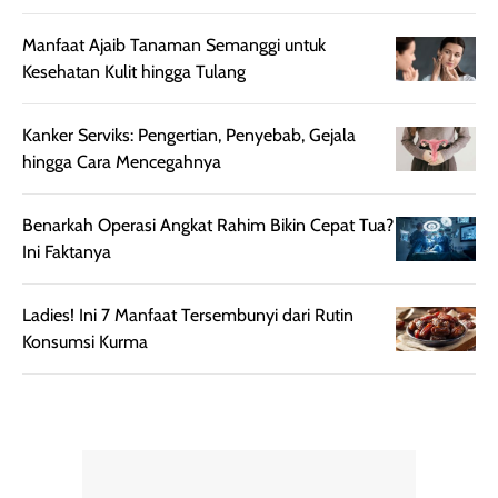
cukup tinggi,
produk ini juga
kualitasnya
minim oksidasi
Manfaat Ajaib Tanaman Semanggi untuk
sepadan. Bedak
jadi warnanya
Kesehatan Kulit hingga Tulang
ini cocok untuk
tetap stabil
kamu yang
setelah beber
Kanker Serviks: Pengertian, Penyebab, Gejala
menginginkan
jam dipakai.
hingga Cara Mencegahnya
tampilan flawless,
Shade Carame
ringan, dan
juga pas di kuli
berkelas —
bikin complex
Benarkah Operasi Angkat Rahim Bikin Cepat Tua?
sempurna untuk
terlihat hangat
Ini Faktanya
daily look
dan natural. Kalau
maupun acara
kamu suka
Ladies! Ini 7 Manfaat Tersembunyi dari Rutin
spesial.
makeup yang
Konsumsi Kurma
ringan dengan
hasil natural,
menurutku E
Skin Tint ini wa
banget dicoba.