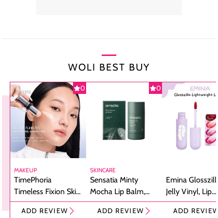
WOLI BEST BUY
0
0
MAKEUP
SKINCARE
TimePhoria
Sensatia Minty
Emina Glosszill
Timeless Fixion Skin
Mocha Lip Balm,
Jelly Vinyl, Lip
Tint Stick,
Pelembap Bibir
Cream Glossy
ADD REVIEW
ADD REVIEW
ADD REVIE
Foundation dan
dengan Aroma
Ringan dengan 