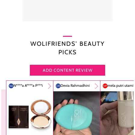
WOLIFRIENDS’ BEAUTY
PICKS
ADD CONTENT REVIEW
N****a A****a P***i
Devia Rahmadhini
mela putri utami