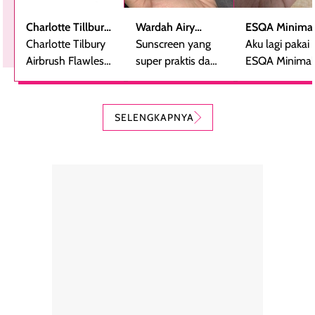
Charlotte Tillbury
Wardah Airy
ESQA Minimal
Airbrush Flawless
Charlotte Tilbury
Smooth -
Sunscreen yang
Blurring Seru
Aku lagi pakai
Finish Powder
Airbrush Flawless
Sunscreen Serum
super praktis dan
Skin Tint SPF 
ESQA Minimali
Finsih Powder
bentuknya cantik
PA++
Blurring Seru
adalah bedak
(aku pakai yang
Skin Tint SPF 
padat mewah
kerang).
PA++, shade
SELENGKAPNYA
dengan hasil akhir
Sunscreen ini spf
Caramel dan
yang halus dan
50++++ loh guys,
sudah aku
natural, seolah
enak banget untuk
repurchase
kulit diberi efek
dipakai sehari hari
beberapa kali.
blur filter.
apalagi di musim
Teksturnya rin
Teksturnya ringan,
yang lagi panas
gampang
lembut, dan
panasnya ini.
dibaurkan paka
mudah dibaurkan
Teksturny blend-
jari, sponge,
tanpa terasa
able, tidak ada
ataupun brush
tebal. Hasil
wangi yang
Pas diaplikasi
akhirnya satin-
menyengat dan
langsung
matte, membuat
bikin kulit kita
menyatu di kuli