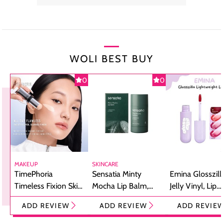
WOLI BEST BUY
0
0
MAKEUP
SKINCARE
TimePhoria
Sensatia Minty
Emina Glosszill
Timeless Fixion Skin
Mocha Lip Balm,
Jelly Vinyl, Lip
Tint Stick,
Pelembap Bibir
Cream Glossy
ADD REVIEW
ADD REVIEW
ADD REVIE
Foundation dan
dengan Aroma
Ringan dengan 
Concealer 2-in-1
Cokelat
Bibir Plumpy