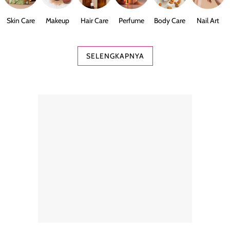
Skin Care
Makeup
Hair Care
Perfume
Body Care
Nail Art
SELENGKAPNYA