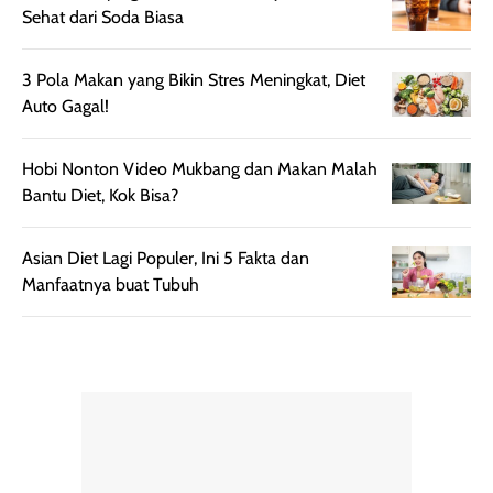
Sehat dari Soda Biasa
mudah diatur
PA+++ untuk
setelah
membantu
diaplikasikan.
melindungi kulit
3 Pola Makan yang Bikin Stres Meningkat, Diet
Kemasannya
dari paparan sinar
Auto Gagal!
praktis dengan
UV saat
botol spray yang
beraktivitas di
Hobi Nonton Video Mukbang dan Makan Malah
mudah digunakan
siang hari.
Bantu Diet, Kok Bisa?
dan cukup ringkas
Meskipun begitu,
untuk dibawa saat
sunscreen tetap
bepergian.
perlu diaplikasikan
Asian Diet Lagi Populer, Ini 5 Fakta dan
Semprotan yang
ulang sesuai
Manfaatnya buat Tubuh
dihasilkan juga
kebutuhan agar
merata sehingga
perlindungannya
memudahkan
tetap optimal.
pengaplikasian
Karena baru
tanpa membuat
pertama kali
rambut terasa
mencoba, review
berat. Perlu
ini berfokus pada