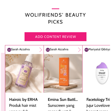
WOLIFRIENDS’ BEAUTY
PICKS
ADD CONTENT REVIEW
Sarah Azzahra
Sarah Azzahra
Mariyatul Qibtiy
Hairoic by ERHA
Emina Sun Battle
Facetology Tri
Produk hair mist
SPF 35 PA+++
Sunscreen yang
Care Sunscree
Jujur Lovelove