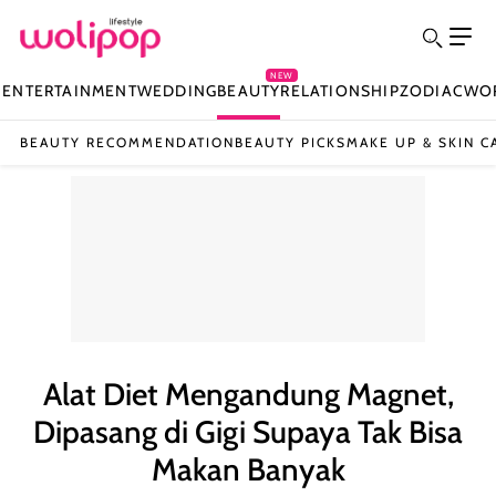
NEW
N
ENTERTAINMENT
WEDDING
BEAUTY
RELATIONSHIP
ZODIAC
WO
BEAUTY RECOMMENDATION
BEAUTY PICKS
MAKE UP & SKIN C
Alat Diet Mengandung Magnet,
Dipasang di Gigi Supaya Tak Bisa
Makan Banyak