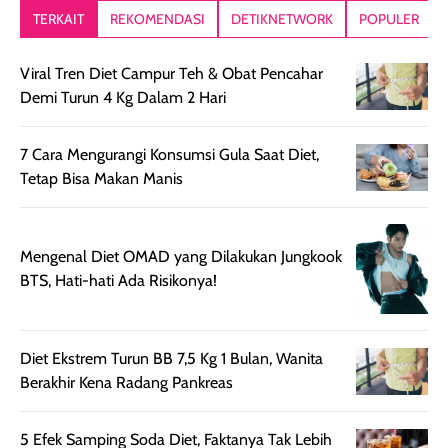
lebih segar
memberikan hasil
meruncing jadi
TERKAIT
REKOMENDASI
DETIKNETWORK
POPULER
setelah
akhir yang
pas buat nakar
digunakan.
nyaman tanpa
sunscreennya.
Viral Tren Diet Campur Teh & Obat Pencahar
Wanginya tidak
terasa lengket
terus udah SP
Demi Turun 4 Kg Dalam 2 Hari
terasa berlebihan
berlebihan. Varian
40 yang pasti
sehingga tetap
Bright Glow
cocok dipakai 
nyaman dipakai
memberikan efek
aktifitas outdo
7 Cara Mengurangi Konsumsi Gula Saat Diet,
untuk aktivitas
akhir yang
juga. baru
Tetap Bisa Makan Manis
harian, baik
membuat kulit
pemakaaian 6
sebelum maupun
tampak lebih
bulan tapi ker
setelah
cerah, namun
bersihnya mu
Mengenal Diet OMAD yang Dilakukan Jungkook
beraktivitas di luar
hasilnya tetap
ku
BTS, Hati-hati Ada Risikonya!
ruangan. Selain
dapat berbeda
memberikan
pada setiap jenis
aroma pada
kulit. Produk ini
Diet Ekstrem Turun BB 7,5 Kg 1 Bulan, Wanita
rambut, produk ini
mengandung
Berakhir Kena Radang Pankreas
juga membantu
Amino dan
rambut terasa
Vitamin C, serta
5 Efek Samping Soda Diet, Faktanya Tak Lebih
lebih halus dan
dilengkapi SPF 35