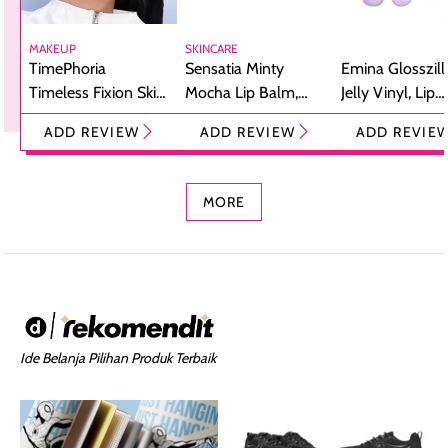
MAKEUP
SKINCARE
TimePhoria
Sensatia Minty
Emina Glosszill
Timeless Fixion Skin
Mocha Lip Balm,
Jelly Vinyl, Lip
Tint Stick,
Pelembap Bibir
Cream Glossy
ADD REVIEW
ADD REVIEW
ADD REVIE
Foundation dan
dengan Aroma
Ringan dengan 
Concealer 2-in-1
Cokelat
Bibir Plumpy
MORE
Ide Belanja Pilihan Produk Terbaik