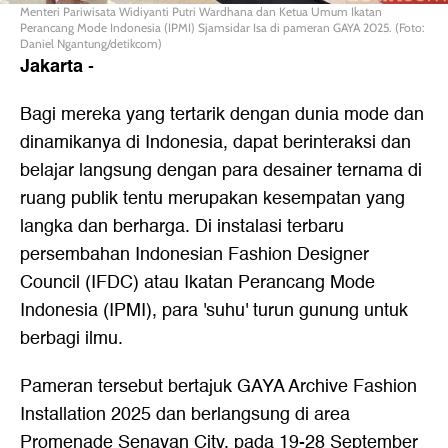
Menteri Pariwisata Widiyanti Putri Wardhana dan Ketua Umum Ikatan
Perancang Mode Indonesia (IPMI) Sjamsidar Isa di pameran GAYA 2025. (Foto:
Daniel Ngantung/detikcom)
Jakarta
-
Bagi mereka yang tertarik dengan dunia mode dan
dinamikanya di Indonesia, dapat berinteraksi dan
belajar langsung dengan para desainer ternama di
ruang publik tentu merupakan kesempatan yang
langka dan berharga. Di instalasi terbaru
persembahan Indonesian Fashion Designer
Council (IFDC) atau Ikatan Perancang Mode
Indonesia (IPMI), para 'suhu' turun gunung untuk
berbagi ilmu.
Pameran tersebut bertajuk GAYA Archive Fashion
Installation 2025 dan berlangsung di area
Promenade Senayan City, pada 19-28 September