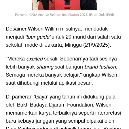
Pameran GAYA Archive Fashion Installation 2025. (Foto: Dok. IPMI)
Desainer Wilsen Willim misalnya, mendadak
menjadi
'tour guide'
untuk 20 murid dari salah satu
sekolah mode di Jakarta, Minggu (21/9/2025).
"Mereka
excited
sekali. Sebenarnya tadi sesinya
lebih banyak
sharing
soal bangun
brand fashion
.
Semoga mereka banyak belajar," ungkap Wilsen
saat dihubungi melalui aplikasi pesan.
Di pameran 'Gaya' yang tahun ini didukung pula
oleh Bakti Budaya Djarum Foundation, Wilsen
memamerkan karya terbaiknya seperti interpretasi
baru kebaya janggan yang sempat dipakai oleh