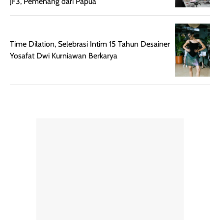
JF3, Pemenang dari Papua
dihasilkan juga
kebutuhan agar
merata sehingga
perlindungannya
memudahkan
tetap optimal.
pengaplikasian
Karena baru
Time Dilation, Selebrasi Intim 15 Tahun Desainer
tanpa membuat
pertama kali
Yosafat Dwi Kurniawan Berkarya
rambut terasa
mencoba, review
berat. Perlu
ini berfokus pada
diingat bahwa
kesan awal
ketahanan aroma
penggunaan.
dapat berbeda
Penilaian
pada setiap orang,
mengenai
tergantung jenis
performa dalam
rambut, aktivitas,
jangka panjang,
dan kondisi
seperti
lingkungan.
kenyamanan
Namun, dari
setelah
pengalaman
pemakaian rutin
penggunaan
atau