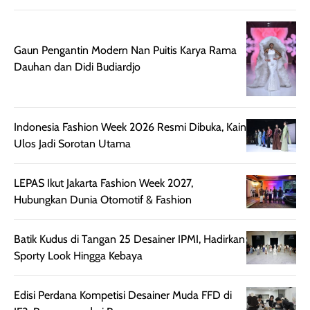
beraktivitas di luar
hasilnya tetap
ku
ruangan. Selain
dapat berbeda
memberikan
pada setiap jenis
Gaun Pengantin Modern Nan Puitis Karya Rama
aroma pada
kulit. Produk ini
Dauhan dan Didi Budiardjo
rambut, produk ini
mengandung
juga membantu
Amino dan
rambut terasa
Vitamin C, serta
lebih halus dan
dilengkapi SPF 35
Indonesia Fashion Week 2026 Resmi Dibuka, Kain
mudah diatur
PA+++ untuk
Ulos Jadi Sorotan Utama
setelah
membantu
diaplikasikan.
melindungi kulit
LEPAS Ikut Jakarta Fashion Week 2027,
Kemasannya
dari paparan sinar
Hubungkan Dunia Otomotif & Fashion
praktis dengan
UV saat
botol spray yang
beraktivitas di
mudah digunakan
siang hari.
Batik Kudus di Tangan 25 Desainer IPMI, Hadirkan
dan cukup ringkas
Meskipun begitu,
Sporty Look Hingga Kebaya
untuk dibawa saat
sunscreen tetap
bepergian.
perlu diaplikasikan
Edisi Perdana Kompetisi Desainer Muda FFD di
Semprotan yang
ulang sesuai