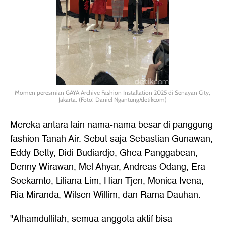
Momen peresmian GAYA Archive Fashion Installation 2025 di Senayan City,
Jakarta. (Foto: Daniel Ngantung/detikcom)
Mereka antara lain nama-nama besar di panggung
fashion Tanah Air. Sebut saja Sebastian Gunawan,
Eddy Betty, Didi Budiardjo, Ghea Panggabean,
Denny Wirawan, Mel Ahyar, Andreas Odang, Era
Soekamto, Liliana Lim, Hian Tjen, Monica Ivena,
Ria Miranda, Wilsen Willim, dan Rama Dauhan.
"Alhamdullilah, semua anggota aktif bisa