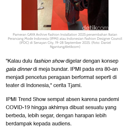
Pameran GAYA Archive Fashion Installation 2025 persembahan Ikatan
Perancang Mode Indonesia (IPMI) atau Indonesian Fashion Designer Council
(IFDC) di Senayan City, 19-28 September 2025. (Foto: Daniel
Ngantung/detikcom)
"Kalau dulu
fashion show
digelar dengan konsep
gala dinner
di meja bundar. IPMI pada era 80-an
menjadi pencetus peragaan berformat seperti di
teater di Indonesia," cerita Tjami.
IPMI Trend Show sempat absen karena pandemi
COVID-19 hingga akhirnya dibuat sesuatu yang
berbeda, lebih segar, dengan harapan lebih
berdampak kepada audiens.