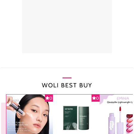
WOLI BEST BUY
0
0