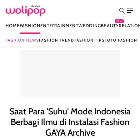
NEW
HOME
FASHION
ENTERTAINMENT
WEDDING
BEAUTY
RELATIO
FASHION NEWS
FASHION TREND
FASHION TIPS
FOTO FASHION
Saat Para 'Suhu' Mode Indonesia
Berbagi Ilmu di Instalasi Fashion
GAYA Archive