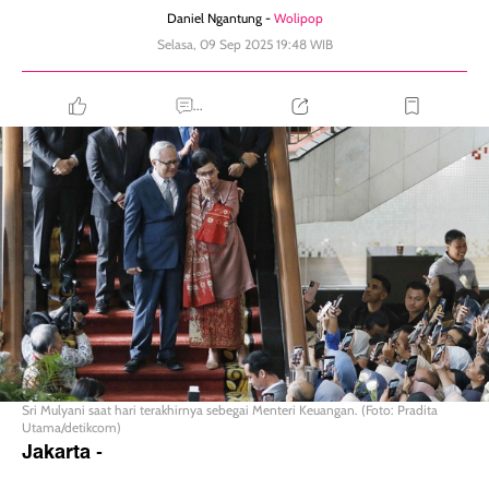
Daniel Ngantung -
Wolipop
Selasa, 09 Sep 2025 19:48 WIB
...
Sri Mulyani saat hari terakhirnya sebegai Menteri Keuangan. (Foto: Pradita
Utama/detikcom)
Jakarta
-