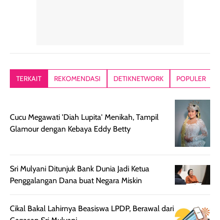
dalam rutinitas.
penggunaan
dibawah mak
Hair mist ini
pertama,
juga ga peelin
memiliki aroma
teksturnya terasa
jadi nyaman gi
yang lembut dan
ringan dan mudah
Packagingnya 
memberikan
diratakan di kulit.
plastik tutup ul
kesan rambut
Produk juga
mutul botolny
lebih segar
memberikan hasil
meruncing jadi
TERKAIT
REKOMENDASI
DETIKNETWORK
POPULER
setelah
akhir yang
pas buat nakar
digunakan.
nyaman tanpa
sunscreennya.
Wanginya tidak
terasa lengket
terus udah SP
Cucu Megawati 'Diah Lupita' Menikah, Tampil
terasa berlebihan
berlebihan. Varian
40 yang pasti
Glamour dengan Kebaya Eddy Betty
sehingga tetap
Bright Glow
cocok dipakai 
nyaman dipakai
memberikan efek
aktifitas outdo
untuk aktivitas
akhir yang
juga. baru
harian, baik
membuat kulit
pemakaaian 6
Sri Mulyani Ditunjuk Bank Dunia Jadi Ketua
sebelum maupun
tampak lebih
bulan tapi ker
Penggalangan Dana buat Negara Miskin
setelah
cerah, namun
bersihnya mu
beraktivitas di luar
hasilnya tetap
ku
Cikal Bakal Lahirnya Beasiswa LPDP, Berawal dari
ruangan. Selain
dapat berbeda