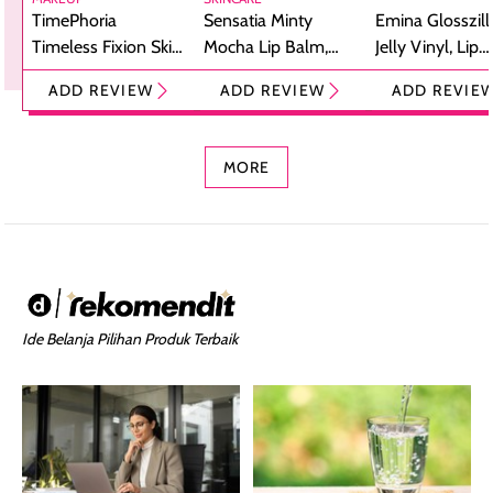
TimePhoria
Sensatia Minty
Emina Glosszill
Timeless Fixion Skin
Mocha Lip Balm,
Jelly Vinyl, Lip
Tint Stick,
Pelembap Bibir
Cream Glossy
ADD REVIEW
ADD REVIEW
ADD REVIE
Foundation dan
dengan Aroma
Ringan dengan 
Concealer 2-in-1
Cokelat
Bibir Plumpy
MORE
Ide Belanja Pilihan Produk Terbaik