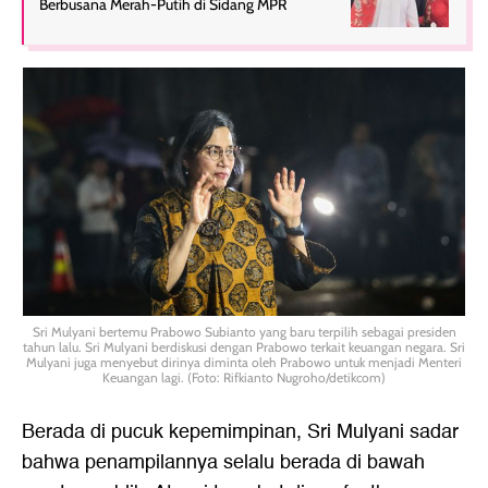
Berbusana Merah-Putih di Sidang MPR
Sri Mulyani bertemu Prabowo Subianto yang baru terpilih sebagai presiden
tahun lalu. Sri Mulyani berdiskusi dengan Prabowo terkait keuangan negara. Sri
Mulyani juga menyebut dirinya diminta oleh Prabowo untuk menjadi Menteri
Keuangan lagi. (Foto: Rifkianto Nugroho/detikcom)
Berada di pucuk kepemimpinan, Sri Mulyani sadar
bahwa penampilannya selalu berada di bawah