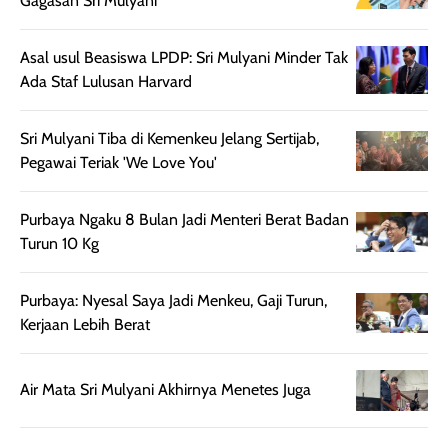
Gagasan Sri Mulyani
memberikan
pada setiap jenis
aroma pada
kulit. Produk ini
Asal usul Beasiswa LPDP: Sri Mulyani Minder Tak
rambut, produk ini
mengandung
Ada Staf Lulusan Harvard
juga membantu
Amino dan
rambut terasa
Vitamin C, serta
lebih halus dan
dilengkapi SPF 35
Sri Mulyani Tiba di Kemenkeu Jelang Sertijab,
mudah diatur
PA+++ untuk
Pegawai Teriak 'We Love You'
setelah
membantu
diaplikasikan.
melindungi kulit
Purbaya Ngaku 8 Bulan Jadi Menteri Berat Badan
Kemasannya
dari paparan sinar
Turun 10 Kg
praktis dengan
UV saat
botol spray yang
beraktivitas di
Purbaya: Nyesal Saya Jadi Menkeu, Gaji Turun,
mudah digunakan
siang hari.
Kerjaan Lebih Berat
dan cukup ringkas
Meskipun begitu,
untuk dibawa saat
sunscreen tetap
bepergian.
perlu diaplikasikan
Air Mata Sri Mulyani Akhirnya Menetes Juga
Semprotan yang
ulang sesuai
dihasilkan juga
kebutuhan agar
merata sehingga
perlindungannya