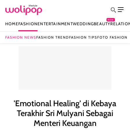
NEW
HOME
FASHION
ENTERTAINMENT
WEDDING
BEAUTY
RELATIO
FASHION NEWS
FASHION TREND
FASHION TIPS
FOTO FASHION
'Emotional Healing' di Kebaya
Terakhir Sri Mulyani Sebagai
Menteri Keuangan