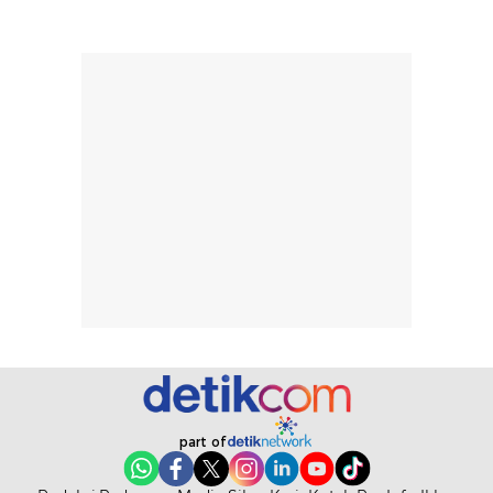
memudahkan
tetap optimal.
pengaplikasian
Karena baru
tanpa membuat
pertama kali
rambut terasa
mencoba, review
berat. Perlu
ini berfokus pada
diingat bahwa
kesan awal
ketahanan aroma
penggunaan.
dapat berbeda
Penilaian
pada setiap orang,
mengenai
tergantung jenis
performa dalam
rambut, aktivitas,
jangka panjang,
dan kondisi
seperti
lingkungan.
kenyamanan
Namun, dari
setelah
pengalaman
pemakaian rutin
penggunaan
atau
part of
hingga repurchase
kecocokannya
beberapa kali,
pada berbagai