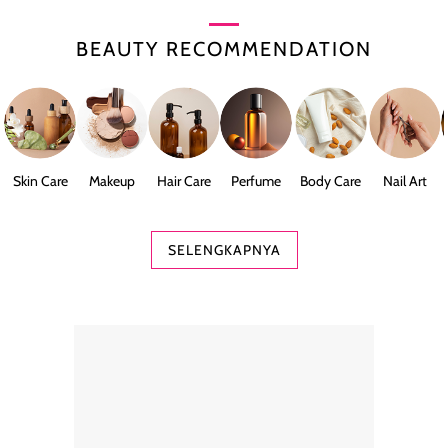
BEAUTY RECOMMENDATION
Skin Care
Makeup
Hair Care
Perfume
Body Care
Nail Art
SELENGKAPNYA