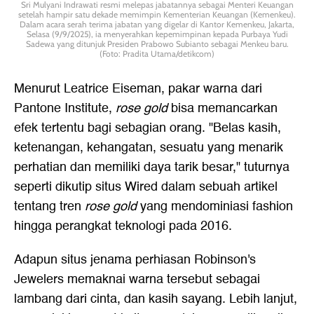
Sri Mulyani Indrawati resmi melepas jabatannya sebagai Menteri Keuangan
setelah hampir satu dekade memimpin Kementerian Keuangan (Kemenkeu).
Dalam acara serah terima jabatan yang digelar di Kantor Kemenkeu, Jakarta,
Selasa (9/9/2025), ia menyerahkan kepemimpinan kepada Purbaya Yudi
Sadewa yang ditunjuk Presiden Prabowo Subianto sebagai Menkeu baru.
(Foto: Pradita Utama/detikcom)
Menurut Leatrice Eiseman, pakar warna dari
Pantone Institute,
rose gold
bisa memancarkan
efek tertentu bagi sebagian orang. "Belas kasih,
ketenangan, kehangatan, sesuatu yang menarik
perhatian dan memiliki daya tarik besar," tuturnya
seperti dikutip situs Wired dalam sebuah artikel
tentang tren
rose gold
yang mendominiasi fashion
hingga perangkat teknologi pada 2016.
Adapun situs jenama perhiasan Robinson's
Jewelers memaknai warna tersebut sebagai
lambang dari cinta, dan kasih sayang. Lebih lanjut,