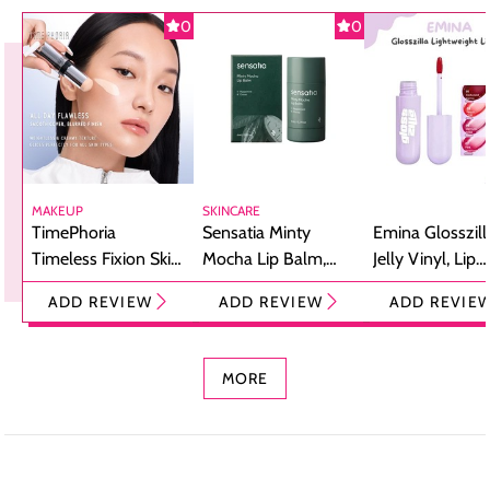
0
0
MAKEUP
SKINCARE
TimePhoria
Sensatia Minty
Emina Glosszill
Timeless Fixion Skin
Mocha Lip Balm,
Jelly Vinyl, Lip
Tint Stick,
Pelembap Bibir
Cream Glossy
ADD REVIEW
ADD REVIEW
ADD REVIE
Foundation dan
dengan Aroma
Ringan dengan 
Concealer 2-in-1
Cokelat
Bibir Plumpy
MORE