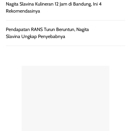
botol spray yang
beraktivitas di
Nagita Slavina Kulineran 12 Jam di Bandung, Ini 4
mudah digunakan
siang hari.
Rekomendasinya
dan cukup ringkas
Meskipun begitu,
untuk dibawa saat
sunscreen tetap
bepergian.
perlu diaplikasikan
Pendapatan RANS Turun Beruntun, Nagita
Semprotan yang
ulang sesuai
Slavina Ungkap Penyebabnya
dihasilkan juga
kebutuhan agar
merata sehingga
perlindungannya
memudahkan
tetap optimal.
pengaplikasian
Karena baru
tanpa membuat
pertama kali
rambut terasa
mencoba, review
berat. Perlu
ini berfokus pada
diingat bahwa
kesan awal
ketahanan aroma
penggunaan.
dapat berbeda
Penilaian
pada setiap orang,
mengenai
tergantung jenis
performa dalam
rambut, aktivitas,
jangka panjang,