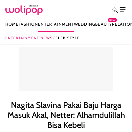
NEW
HOME
FASHION
ENTERTAINMENT
WEDDING
BEAUTY
RELATIO
ENTERTAINMENT NEWS
CELEB STYLE
Nagita Slavina Pakai Baju Harga
Masuk Akal, Netter: Alhamdulillah
Bisa Kebeli