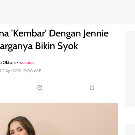
kpink, Harganya Bikin Syok
6
ina 'Kembar' Dengan Jennie
Harganya Bikin Syok
a Oktiani -
wolipop
 20 Apr 2021 12:00 WIB