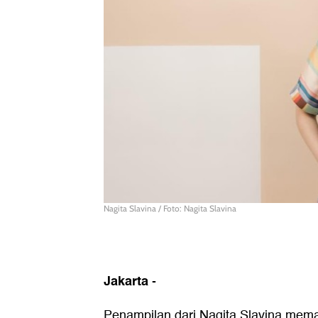
Nagita Slavina / Foto: Nagita Slavina
Jakarta
-
Penampilan dari
Nagita Slavina
meman