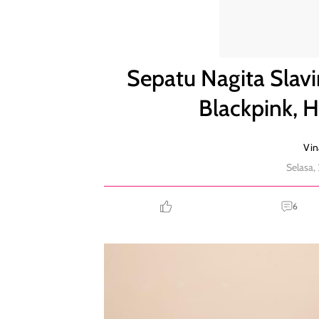
Sepatu Nagita Slavina 'Kembar' Dengan Jennie Blac
Sepatu Nagita Slav
Blackpink, 
Vin
Selasa,
6