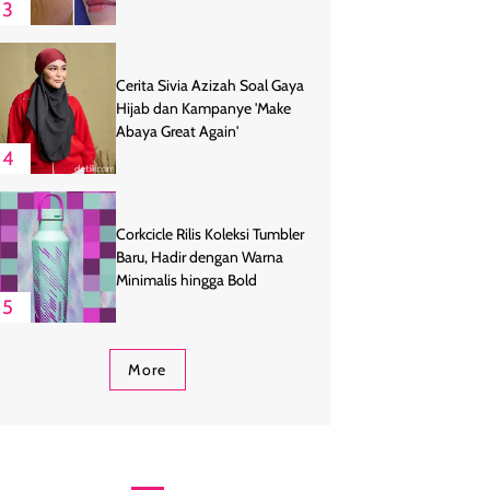
3
Cerita Sivia Azizah Soal Gaya
Hijab dan Kampanye 'Make
Abaya Great Again'
4
Corkcicle Rilis Koleksi Tumbler
Baru, Hadir dengan Warna
Minimalis hingga Bold
5
More