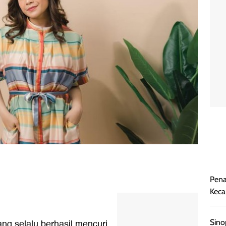
Pena
Keca
g selalu berhasil mencuri
Sino