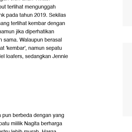
but terlihat mengunggah
nk pada tahun 2019. Sekilas
mang terlihat kembar dengan
namun jika diperhatikan
lah sama. Walaupun berasal
hat 'kembar', namun sepatu
del loafers, sedangkan Jennie
na pun berbeda dengan yang
epatu miilik Nagita berharga
ustru lebih murah. Harga