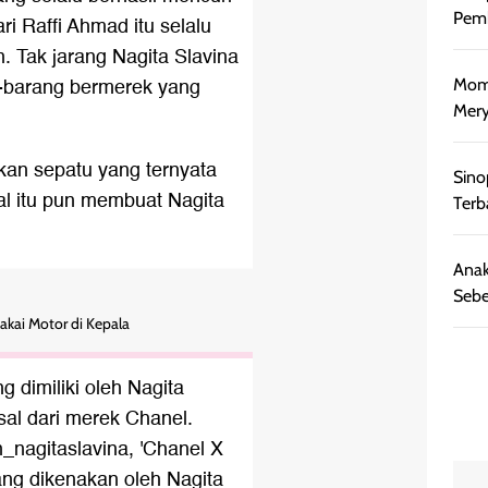
Pemb
ari Raffi Ahmad itu selalu
. Tak jarang Nagita Slavina
-barang bermerek yang
Mome
Mery
akan sepatu yang ternyata
Sino
Hal itu pun membuat
Nagita
Terb
Anak
Sebe
Pakai Motor di Kepala
g dimiliki oleh Nagita
sal dari merek Chanel.
n_nagitaslavina, 'Chanel X
yang dikenakan oleh Nagita