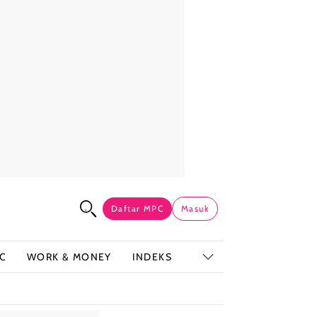
Daftar MPC
Masuk
C
WORK & MONEY
INDEKS