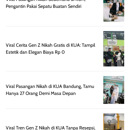
harian, baik
membuat kulit
pemakaaian 6
Pengantin Pakai Sepatu Buatan Sendiri
sebelum maupun
tampak lebih
bulan tapi ker
setelah
cerah, namun
bersihnya mu
beraktivitas di luar
hasilnya tetap
ku
ruangan. Selain
dapat berbeda
memberikan
pada setiap jenis
aroma pada
kulit. Produk ini
Viral Cerita Gen Z Nikah Gratis di KUA: Tampil
rambut, produk ini
mengandung
Estetik dan Elegan Biaya Rp 0
juga membantu
Amino dan
rambut terasa
Vitamin C, serta
lebih halus dan
dilengkapi SPF 35
mudah diatur
PA+++ untuk
setelah
membantu
Viral Pasangan Nikah di KUA Bandung, Tamu
diaplikasikan.
melindungi kulit
Hanya 27 Orang Demi Masa Depan
Kemasannya
dari paparan sinar
praktis dengan
UV saat
botol spray yang
beraktivitas di
mudah digunakan
siang hari.
dan cukup ringkas
Meskipun begitu,
Viral Tren Gen Z Nikah di KUA Tanpa Resepsi,