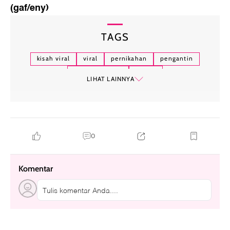
(gaf/eny)
TAGS
kisah viral
viral
pernikahan
pengantin
menikah di kua
mahar
LIHAT LAINNYA
0
Komentar
Tulis komentar Anda....