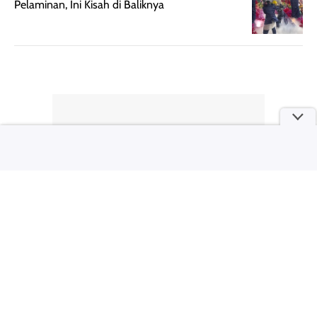
Pelaminan, Ini Kisah di Baliknya
pengalaman
pemakaian rutin
penggunaan
atau
hingga repurchase
kecocokannya
beberapa kali,
pada berbagai
performanya
kondisi kulit,
terasa cukup
masih
konsisten untuk
memerlukan
penggunaan
penggunaan lebih
sehari-hari.
lanjut.