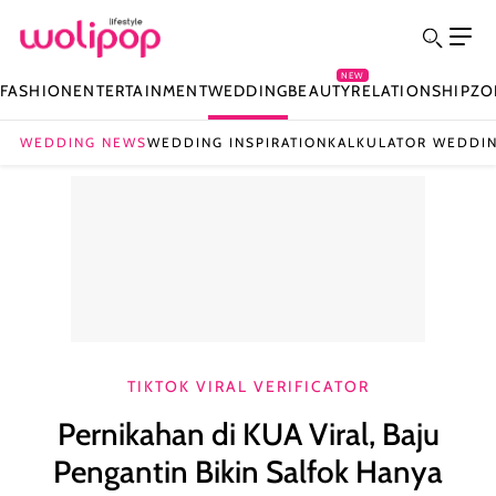
NEW
FASHION
ENTERTAINMENT
WEDDING
BEAUTY
RELATIONSHIP
ZO
WEDDING NEWS
WEDDING INSPIRATION
KALKULATOR WEDDI
TIKTOK VIRAL VERIFICATOR
Pernikahan di KUA Viral, Baju
Pengantin Bikin Salfok Hanya