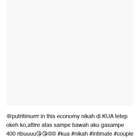
@putritimurrr
in this economy nikah di KUA tetep
okeh ko,attire atas sampe bawah aku gasampe
400 ribuuuu😘😘☺️☺️
#kua
#nikah
#intimate
#couple