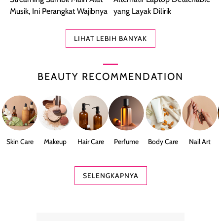
Musik, Ini Perangkat Wajibnya
yang Layak Dilirik
LIHAT LEBIH BANYAK
BEAUTY RECOMMENDATION
Skin Care
Makeup
Hair Care
Perfume
Body Care
Nail Art
SELENGKAPNYA