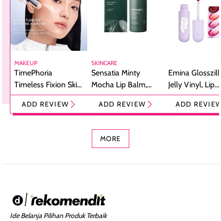
MAKEUP
SKINCARE
TimePhoria
Sensatia Minty
Emina Glosszill
Timeless Fixion Skin
Mocha Lip Balm,
Jelly Vinyl, Lip
Tint Stick,
Pelembap Bibir
Cream Glossy
ADD REVIEW
ADD REVIEW
ADD REVIE
Foundation dan
dengan Aroma
Ringan dengan 
Concealer 2-in-1
Cokelat
Bibir Plumpy
MORE
Ide Belanja Pilihan Produk Terbaik