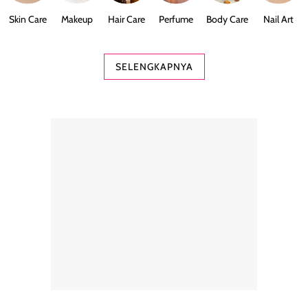
Skin Care
Makeup
Hair Care
Perfume
Body Care
Nail Art
SELENGKAPNYA