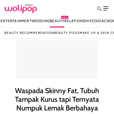
NEW
N
ENTERTAINMENT
WEDDING
BEAUTY
RELATIONSHIP
ZODIAC
WO
BEAUTY RECOMMENDATION
BEAUTY PICKS
MAKE UP & SKIN C
Waspada Skinny Fat, Tubuh
Tampak Kurus tapi Ternyata
Numpuk Lemak Berbahaya