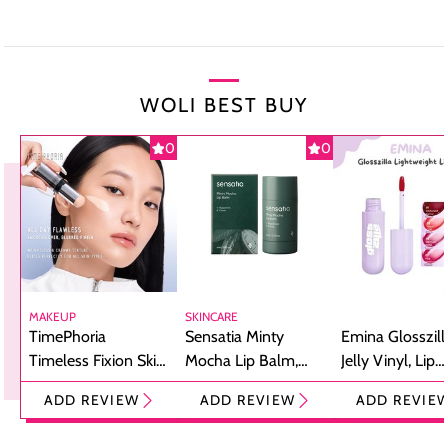
WOLI BEST BUY
0
0
MAKEUP
SKINCARE
TimePhoria
Sensatia Minty
Emina Glosszill
Timeless Fixion Skin
Mocha Lip Balm,
Jelly Vinyl, Lip
Tint Stick,
Pelembap Bibir
Cream Glossy
ADD REVIEW
ADD REVIEW
ADD REVIE
Foundation dan
dengan Aroma
Ringan dengan 
Concealer 2-in-1
Cokelat
Bibir Plumpy