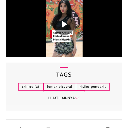
TAGS
skinny fat
lemak visceral
risiko penyakit
lemak tersembunyi
LIHAT LAINNYA