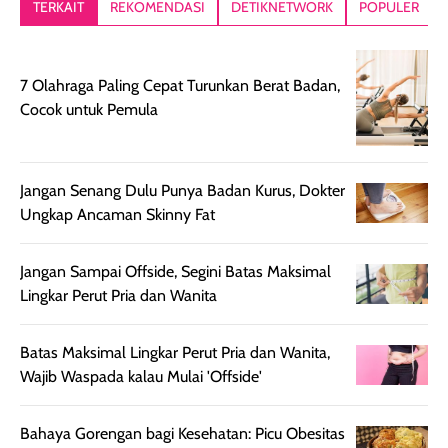
TERKAIT
REKOMENDASI
DETIKNETWORK
POPULER
setelah
akhir yang
pas buat nakar
digunakan.
nyaman tanpa
sunscreennya.
Wanginya tidak
terasa lengket
terus udah SP
7 Olahraga Paling Cepat Turunkan Berat Badan,
terasa berlebihan
berlebihan. Varian
40 yang pasti
Cocok untuk Pemula
sehingga tetap
Bright Glow
cocok dipakai 
nyaman dipakai
memberikan efek
aktifitas outdo
untuk aktivitas
akhir yang
juga. baru
harian, baik
membuat kulit
pemakaaian 6
Jangan Senang Dulu Punya Badan Kurus, Dokter
sebelum maupun
tampak lebih
bulan tapi ker
Ungkap Ancaman Skinny Fat
setelah
cerah, namun
bersihnya mu
beraktivitas di luar
hasilnya tetap
ku
Jangan Sampai Offside, Segini Batas Maksimal
ruangan. Selain
dapat berbeda
Lingkar Perut Pria dan Wanita
memberikan
pada setiap jenis
aroma pada
kulit. Produk ini
Batas Maksimal Lingkar Perut Pria dan Wanita,
rambut, produk ini
mengandung
Wajib Waspada kalau Mulai 'Offside'
juga membantu
Amino dan
rambut terasa
Vitamin C, serta
lebih halus dan
dilengkapi SPF 35
Bahaya Gorengan bagi Kesehatan: Picu Obesitas