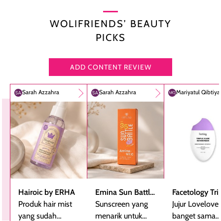
WOLIFRIENDS’ BEAUTY
PICKS
ADD CONTENT REVIEW
Sarah Azzahra
Sarah Azzahra
Mariyatul Qibtiy
Hairoic by ERHA
Emina Sun Battle
Facetology Tri
Produk hair mist
SPF 35 PA+++
Sunscreen yang
Care Sunscree
Jujur Lovelove
yang sudah
Bright Glow Fun
menarik untuk
SPF 40 PA+++
banget sama