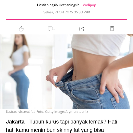
Hestianingsih Hestianingsih -
Wolipop
Selasa, 21 Okt 2025 05:30 WIB
...
Ilustrasi visceral fat. Foto: Getty Images/bymuratdeniz
Jakarta
-
Tubuh kurus tapi banyak lemak? Hati-
hati kamu menimbun skinny fat yang bisa