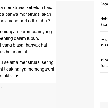
Paca
a menstruasi sebelum haid
anda bahwa menstruasi akan
Hobi
haid yang perlu diketahui?
Bisa
 kehidupan perempuan yang
penting dalam tubuh.
Jang
l yang biasa, banyak hal
Ini 
us bulanan ini.
Ini 
au selama menstruasi sering
Kon
l ini tidak hanya memengaruhi
a aktivitas.
NT