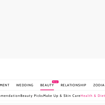
New
NMENT
WEDDING
BEAUTY
RELATIONSHIP
ZODIA
mmendation
Beauty Picks
Make Up & Skin Care
Health & Die