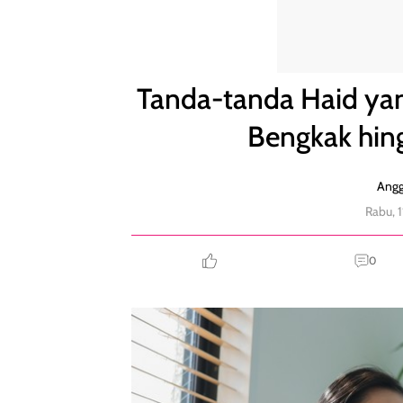
Tanda-tanda Haid yang Wajib Diketahui, Payudar
Tanda-tanda Haid yan
Bengkak hin
Angg
Rabu, 
0