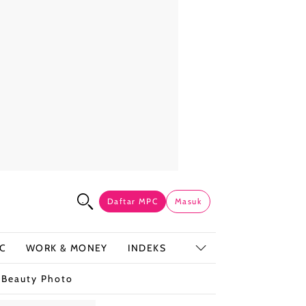
Daftar MPC
Masuk
C
WORK & MONEY
INDEKS
t
Beauty Photo