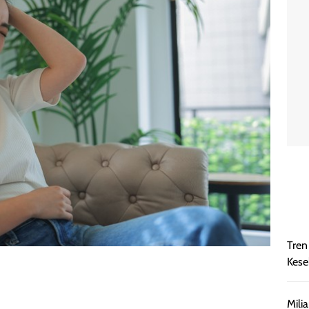
Tren
Kese
Mili