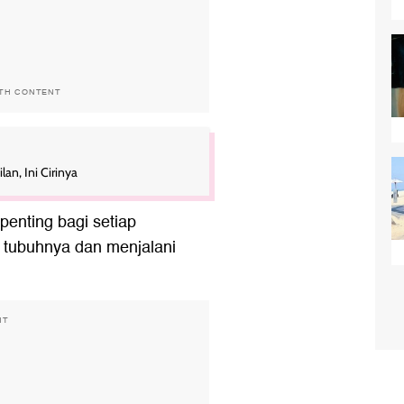
ITH CONTENT
n, Ini Cirinya
enting bagi setiap
i tubuhnya dan menjalani
NT