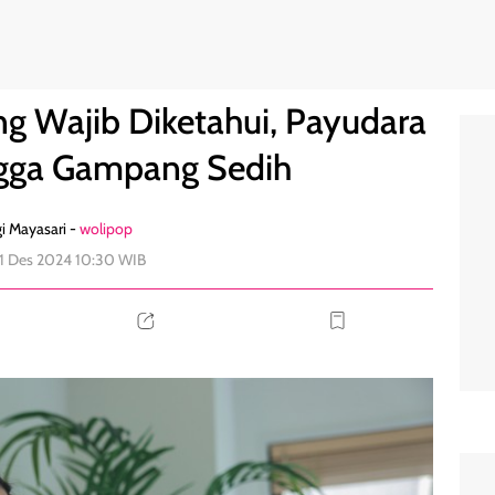
a Bengkak hingga Gampang Sedih
0
g Wajib Diketahui, Payudara
gga Gampang Sedih
i Mayasari -
wolipop
11 Des 2024 10:30 WIB