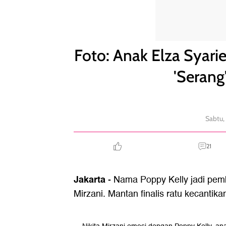
Foto: Anak Elza Syarief, Finalis Miss Indonesia yang
Foto: Anak Elza Syarie
'Serang'
Sabtu,
21
Jakarta
- Nama Poppy Kelly jadi pemb
Mirzani. Mantan finalis ratu kecantikan 