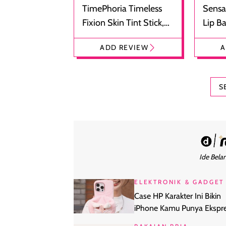
TimePhoria Timeless
Sensa
Fixion Skin Tint Stick,
Lip B
Foundation dan
Bibir
ADD REVIEW
A
Concealer 2-in-1
Cokel
S
Ide Belan
ELEKTRONIK & GADGET
Case HP Karakter Ini Bikin
iPhone Kamu Punya Ekspre
Sendiri, Worth It?