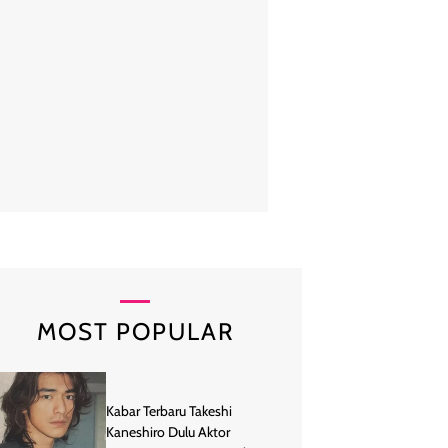
py Kelly mengawali karier sebagai model. Namanya populer sejak ia m
ebagai finalis di ajang Miss Indonesia 2005, dan mendapat gelar sebag
Instagram @realpoppykelly
MOST POPULAR
Kabar Terbaru Takeshi
Kaneshiro Dulu Aktor