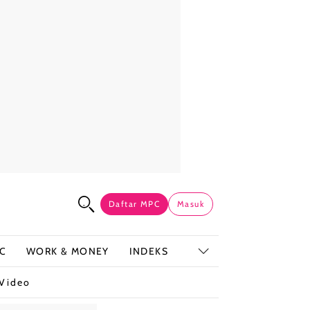
Daftar MPC
Masuk
C
WORK & MONEY
INDEKS
Video