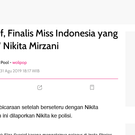
 'Serang' Nikita Mirzani
21
f, Finalis Miss Indonesia yang
 Nikita Mirzani
Pool -
wolipop
 31 Agu 2019 18:17 WIB
icaraan setelah berseteru dengan Nikita
ini dilaporkan Nikita ke polisi.