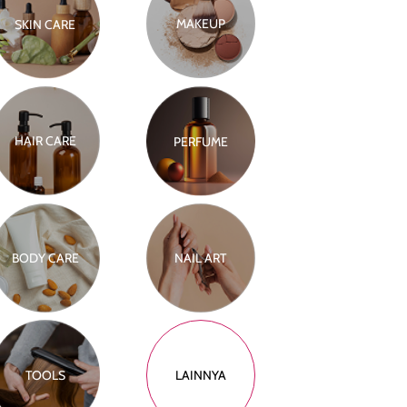
MAKEUP
SKIN CARE
HAIR CARE
PERFUME
BODY CARE
NAIL ART
TOOLS
LAINNYA