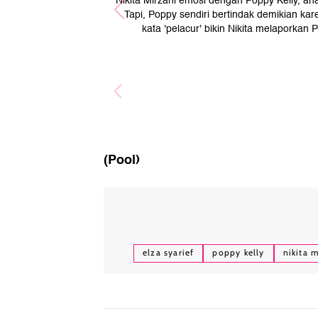
Nikita Mirzani emosi dengan Poppy Kelly, ana
Tapi, Poppy sendiri bertindak demikian kar
kata 'pelacur' bikin Nikita melaporkan 
(Pool)
elza syarief
poppy kelly
nikita 