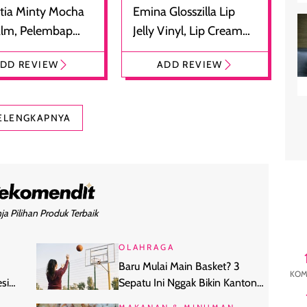
tia Minty Mocha
Emina Glosszilla Lip
alm, Pelembap
Jelly Vinyl, Lip Cream
 dengan Aroma
Glossy Ringan dengan
DD REVIEW
ADD REVIEW
at
Efek Bibir Plumpy
ELENGKAPNYA
ja Pilihan Produk Terbaik
OLAHRAGA
Baru Mulai Main Basket? 3
KOM
si
Sepatu Ini Nggak Bikin Kantong
Jebol tapi Tetap Mumpuni