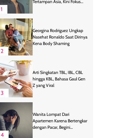
Tertampan Asia, Kini Fokus
Bertani
1
Georgina Rodriguez Ungkap
Nasehat Ronaldo Saat Dirinya
Kena Body Shaming
2
Arti Singkatan TBL, IBL, CBL
hingga KBL, Bahasa Gaul Gen
Z yang Viral
3
Wanita Lompat Dari
Apartemen Karena Bertengkar
dengan Pacar, Begini
Endingnya
4