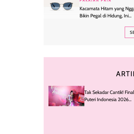
PAKAIAN PRIA
Kacamata Hitam yang Ngg
Bikin Pegal di Hidung, Ini
Rahasianya
S
ARTI
Tak Sekadar Cantik! Final
Puteri Indonesia 2026
Lulusan ITB Hingga Col