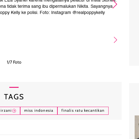
k Elza Syarief karena mengatainya pelacur di Insta Stories.
Pop
ena tidak terima sang ibu dipermalukan Nikita. Sayangnya
s
Poppy Kelly ke polisi. Foto: Instagram @realpoppykelly
1/7 Foto
TAGS
mirzani
miss indonesia
finalis ratu kecantikan