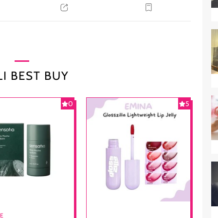
I BEST BUY
0
5
RE