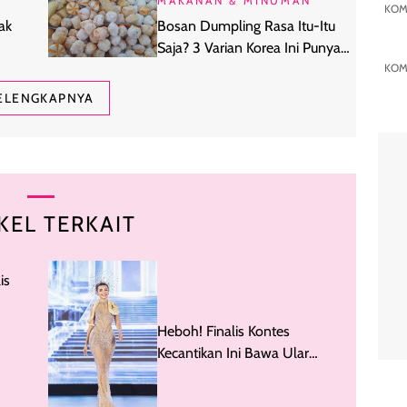
MAKANAN & MINUMAN
KOM
ak
Bosan Dumpling Rasa Itu-Itu
Saja? 3 Varian Korea Ini Punya
KOM
Rasa yang Beda
ELENGKAPNYA
KEL TERKAIT
is
umbia
Heboh! Finalis Kontes
Kecantikan Ini Bawa Ular
Piton ke Panggung