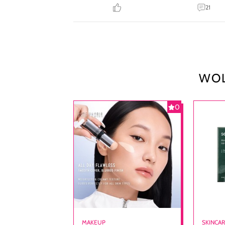
21
WOL
0
MAKEUP
SKINCA