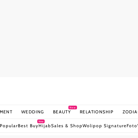
New
NMENT
WEDDING
BEAUTY
RELATIONSHIP
ZODIA
New
Popular
Best Buy
Hijab
Sales & Shop
Wolipop Signature
Foto