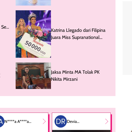
 Sesi
Katrina Llegado dari Filipina
Juara Miss Supranational
2026, Indonesia Top 12
Jaksa Minta MA Tolak PK
K
Nikita Mirzani
N****a A****a
Devia
P***i
Rahmadhini