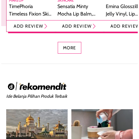
MAKEUP
SKINCARE
TimePhoria
Sensatia Minty
Emina Glosszill
Timeless Fixion Skin
Mocha Lip Balm,
Jelly Vinyl, Lip
Tint Stick,
Pelembap Bibir
Cream Glossy
ADD REVIEW
ADD REVIEW
ADD REVIE
Foundation dan
dengan Aroma
Ringan dengan 
Concealer 2-in-1
Cokelat
Bibir Plumpy
MORE
Ide Belanja Pilihan Produk Terbaik