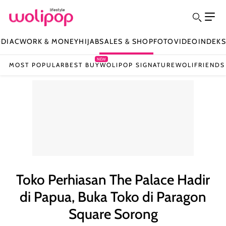
ODIAC
WORK & MONEY
HIJAB
SALES & SHOP
FOTO
VIDEO
INDEKS
NEW
MOST POPULAR
BEST BUY
WOLIPOP SIGNATURE
WOLIFRIENDS
Toko Perhiasan The Palace Hadir
di Papua, Buka Toko di Paragon
Square Sorong