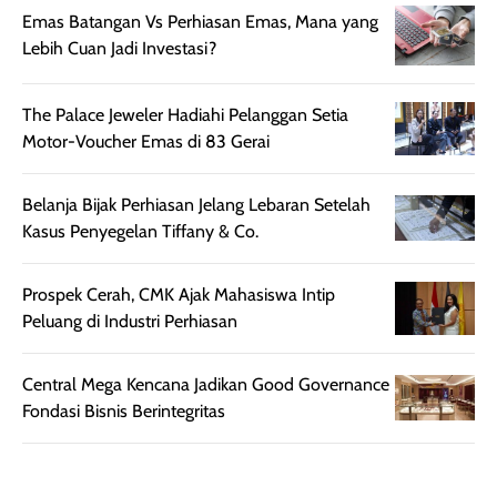
memberikan
pada setiap jenis
Emas Batangan Vs Perhiasan Emas, Mana yang
aroma pada
kulit. Produk ini
Lebih Cuan Jadi Investasi?
rambut, produk ini
mengandung
juga membantu
Amino dan
The Palace Jeweler Hadiahi Pelanggan Setia
rambut terasa
Vitamin C, serta
Motor-Voucher Emas di 83 Gerai
lebih halus dan
dilengkapi SPF 35
mudah diatur
PA+++ untuk
setelah
membantu
Belanja Bijak Perhiasan Jelang Lebaran Setelah
diaplikasikan.
melindungi kulit
Kasus Penyegelan Tiffany & Co.
Kemasannya
dari paparan sinar
praktis dengan
UV saat
Prospek Cerah, CMK Ajak Mahasiswa Intip
botol spray yang
beraktivitas di
Peluang di Industri Perhiasan
mudah digunakan
siang hari.
dan cukup ringkas
Meskipun begitu,
untuk dibawa saat
sunscreen tetap
Central Mega Kencana Jadikan Good Governance
bepergian.
perlu diaplikasikan
Fondasi Bisnis Berintegritas
Semprotan yang
ulang sesuai
dihasilkan juga
kebutuhan agar
merata sehingga
perlindungannya