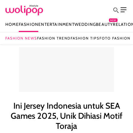
NEW
HOME
FASHION
ENTERTAINMENT
WEDDING
BEAUTY
RELATIO
FASHION NEWS
FASHION TREND
FASHION TIPS
FOTO FASHION
Ini Jersey Indonesia untuk SEA
Games 2025, Unik Dihiasi Motif
Toraja