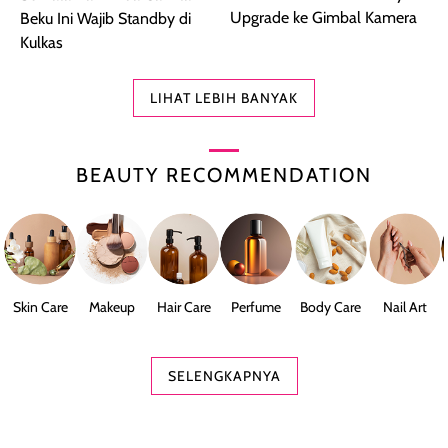
Upgrade ke Gimbal Kamera
Beku Ini Wajib Standby di
Kulkas
LIHAT LEBIH BANYAK
BEAUTY RECOMMENDATION
Skin Care
Makeup
Hair Care
Perfume
Body Care
Nail Art
SELENGKAPNYA