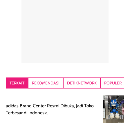
hari. Pengalaman
ringkas sehingga
ada efek
penggunaan yang
mudah disimpan
lembabnya ju
konsisten menjadi
di dalam pouch
karna kulit aku
alasan produk ini
atau dibawa saat
kering meront
tetap masuk
bepergian. Dari
Kalau dipakai
dalam rutinitas.
penggunaan
dibawah mak
Hair mist ini
pertama,
juga ga peelin
memiliki aroma
teksturnya terasa
jadi nyaman gi
yang lembut dan
ringan dan mudah
Packagingnya 
memberikan
diratakan di kulit.
plastik tutup ul
kesan rambut
Produk juga
mutul botolny
lebih segar
memberikan hasil
meruncing jadi
TERKAIT
REKOMENDASI
DETIKNETWORK
POPULER
setelah
akhir yang
pas buat nakar
digunakan.
nyaman tanpa
sunscreennya.
Wanginya tidak
terasa lengket
terus udah SP
adidas Brand Center Resmi Dibuka, Jadi Toko
terasa berlebihan
berlebihan. Varian
40 yang pasti
Terbesar di Indonesia
sehingga tetap
Bright Glow
cocok dipakai 
nyaman dipakai
memberikan efek
aktifitas outdo
untuk aktivitas
akhir yang
juga. baru