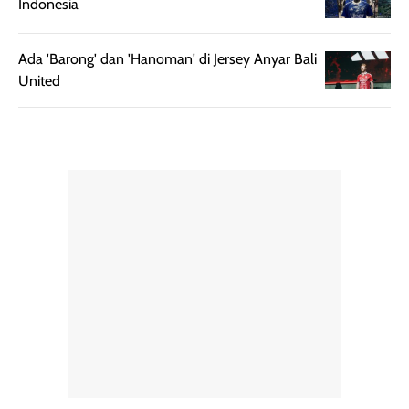
Indonesia
dan cukup ringkas
Meskipun begitu,
untuk dibawa saat
sunscreen tetap
bepergian.
perlu diaplikasikan
Ada 'Barong' dan 'Hanoman' di Jersey Anyar Bali
Semprotan yang
ulang sesuai
United
dihasilkan juga
kebutuhan agar
merata sehingga
perlindungannya
memudahkan
tetap optimal.
pengaplikasian
Karena baru
tanpa membuat
pertama kali
rambut terasa
mencoba, review
berat. Perlu
ini berfokus pada
diingat bahwa
kesan awal
ketahanan aroma
penggunaan.
dapat berbeda
Penilaian
pada setiap orang,
mengenai
tergantung jenis
performa dalam
rambut, aktivitas,
jangka panjang,
dan kondisi
seperti
lingkungan.
kenyamanan