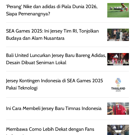
harian, baik
membuat kulit
pemakaaian 6
'Perang' Nike dan adidas di Piala Dunia 2026,
sebelum maupun
tampak lebih
bulan tapi ker
Siapa Pemenangnya?
setelah
cerah, namun
bersihnya mu
beraktivitas di luar
hasilnya tetap
ku
SEA Games 2025: Ini Jersey Tim RI, Tonjolkan
ruangan. Selain
dapat berbeda
Budaya dan Alam Nusantara
memberikan
pada setiap jenis
aroma pada
kulit. Produk ini
Bali United Luncurkan Jersey Baru Bareng Adidas,
rambut, produk ini
mengandung
Desain Dibuat Seniman Lokal
juga membantu
Amino dan
rambut terasa
Vitamin C, serta
lebih halus dan
dilengkapi SPF 35
Jersey Kontingen Indonesia di SEA Games 2025
mudah diatur
PA+++ untuk
Pakai Teknologi
setelah
membantu
diaplikasikan.
melindungi kulit
Kemasannya
dari paparan sinar
Ini Cara Membeli Jersey Baru Timnas Indonesia
praktis dengan
UV saat
botol spray yang
beraktivitas di
Membawa Como Lebih Dekat dengan Fans
mudah digunakan
siang hari.