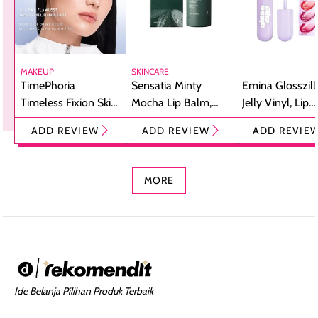
MAKEUP
SKINCARE
TimePhoria
Sensatia Minty
Emina Glosszill
Timeless Fixion Skin
Mocha Lip Balm,
Jelly Vinyl, Lip
Tint Stick,
Pelembap Bibir
Cream Glossy
ADD REVIEW
ADD REVIEW
ADD REVIE
Foundation dan
dengan Aroma
Ringan dengan 
Concealer 2-in-1
Cokelat
Bibir Plumpy
MORE
Ide Belanja Pilihan Produk Terbaik