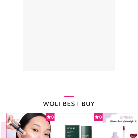
WOLI BEST BUY
0
0