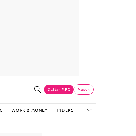
Daftar MPC
Masuk
C
WORK & MONEY
INDEKS