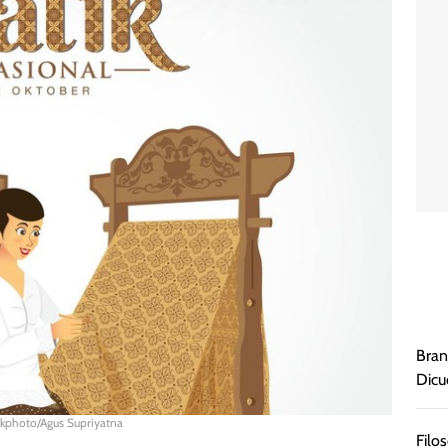
Bran
Dicu
ckphoto/Agus Supriyatna
Filo