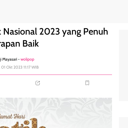
Harapan Baik
0
k Nasional 2023 yang Penuh
apan Baik
i Mayasari -
wolipop
 01 Okt 2023 11:17 WIB