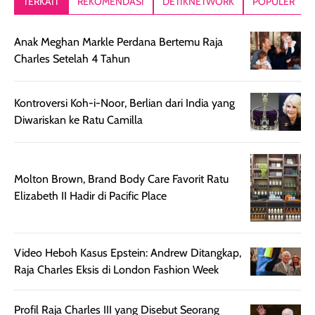
TERKAIT
REKOMENDASI
DETIKNETWORK
POPULER
setelah
akhir yang
pas buat nakar
digunakan.
nyaman tanpa
sunscreennya.
Anak Meghan Markle Perdana Bertemu Raja
Wanginya tidak
terasa lengket
terus udah SP
Charles Setelah 4 Tahun
terasa berlebihan
berlebihan. Varian
40 yang pasti
sehingga tetap
Bright Glow
cocok dipakai 
nyaman dipakai
memberikan efek
aktifitas outdo
Kontroversi Koh-i-Noor, Berlian dari India yang
untuk aktivitas
akhir yang
juga. baru
Diwariskan ke Ratu Camilla
harian, baik
membuat kulit
pemakaaian 6
sebelum maupun
tampak lebih
bulan tapi ker
setelah
cerah, namun
bersihnya mu
Molton Brown, Brand Body Care Favorit Ratu
beraktivitas di luar
hasilnya tetap
ku
Elizabeth II Hadir di Pacific Place
ruangan. Selain
dapat berbeda
memberikan
pada setiap jenis
aroma pada
kulit. Produk ini
rambut, produk ini
mengandung
Video Heboh Kasus Epstein: Andrew Ditangkap,
juga membantu
Amino dan
Raja Charles Eksis di London Fashion Week
rambut terasa
Vitamin C, serta
lebih halus dan
dilengkapi SPF 35
Profil Raja Charles III yang Disebut Seorang