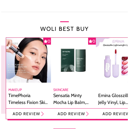
WOLI BEST BUY
0
0
MAKEUP
SKINCARE
TimePhoria
Sensatia Minty
Emina Glosszill
Timeless Fixion Skin
Mocha Lip Balm,
Jelly Vinyl, Lip
Tint Stick,
Pelembap Bibir
Cream Glossy
ADD REVIEW
ADD REVIEW
ADD REVIE
Foundation dan
dengan Aroma
Ringan dengan 
Concealer 2-in-1
Cokelat
Bibir Plumpy