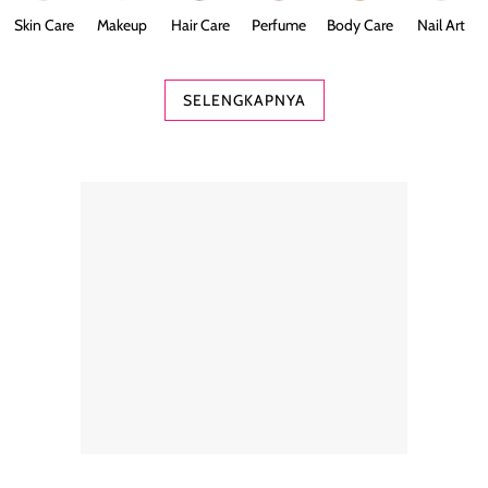
Skin Care
Makeup
Hair Care
Perfume
Body Care
Nail Art
SELENGKAPNYA