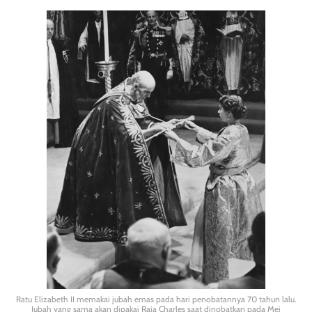
Ratu Elizabeth II memakai jubah emas pada hari penobatannya 70 tahun lalu.
Jubah yang sama akan dipakai Raja Charles saat dinobatkan pada Mei