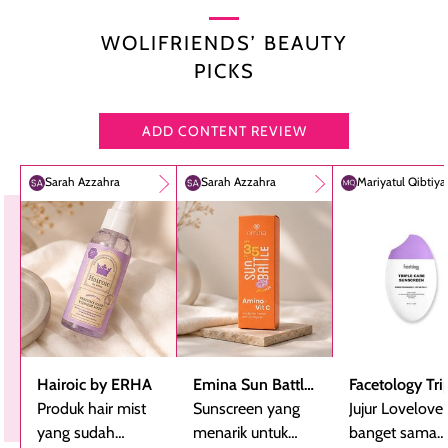
WOLIFRIENDS’ BEAUTY
PICKS
ADD CONTENT REVIEW
Sarah Azzahra
Sarah Azzahra
Mariyatul Qibtiy
Hairoic by ERHA
Emina Sun Battle
Facetology Tri
Produk hair mist
SPF 35 PA+++
Sunscreen yang
Care Sunscree
Jujur Lovelove
yang sudah
Bright Glow Fun
menarik untuk
SPF 40 PA+++
banget sama