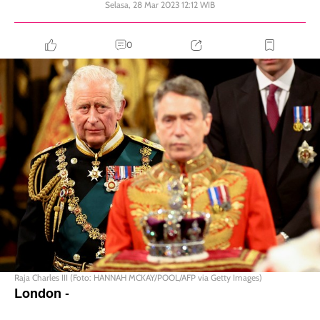
Selasa, 28 Mar 2023 12:12 WIB
0
Raja Charles III (Foto: HANNAH MCKAY/POOL/AFP via Getty Images)
London
-