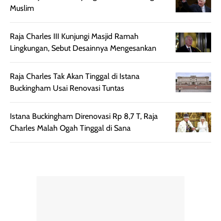
mudah diatur
PA+++ untuk
Muslim
setelah
membantu
diaplikasikan.
melindungi kulit
Kemasannya
dari paparan sinar
Raja Charles III Kunjungi Masjid Ramah
praktis dengan
UV saat
Lingkungan, Sebut Desainnya Mengesankan
botol spray yang
beraktivitas di
mudah digunakan
siang hari.
Raja Charles Tak Akan Tinggal di Istana
dan cukup ringkas
Meskipun begitu,
Buckingham Usai Renovasi Tuntas
untuk dibawa saat
sunscreen tetap
bepergian.
perlu diaplikasikan
Istana Buckingham Direnovasi Rp 8,7 T, Raja
Semprotan yang
ulang sesuai
Charles Malah Ogah Tinggal di Sana
dihasilkan juga
kebutuhan agar
merata sehingga
perlindungannya
memudahkan
tetap optimal.
pengaplikasian
Karena baru
tanpa membuat
pertama kali
rambut terasa
mencoba, review
berat. Perlu
ini berfokus pada
diingat bahwa
kesan awal