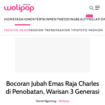
NEW
HOME
FASHION
ENTERTAINMENT
WEDDING
BEAUTY
RELATIO
FASHION NEWS
FASHION TREND
FASHION TIPS
FOTO FASHION
Bocoran Jubah Emas Raja Charles
di Penobatan, Warisan 3 Generasi
Daniel Ngantung -
Wolipop