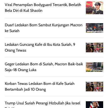
digunakan.
nyaman tanpa
sunscreennya.
Viral Penampilan Bodyguard Tercantik, Berlatih
Wanginya tidak
terasa lengket
terus udah SP
Bela Diri di Kuil Shaolin
terasa berlebihan
berlebihan. Varian
40 yang pasti
sehingga tetap
Bright Glow
cocok dipakai 
nyaman dipakai
memberikan efek
aktifitas outdo
Duar! Ledakan Bom Sambut Kunjungan Macron
untuk aktivitas
akhir yang
juga. baru
ke Suriah
harian, baik
membuat kulit
pemakaaian 6
sebelum maupun
tampak lebih
bulan tapi ker
Ledakan Guncang Kafe di Ibu Kota Suriah, 9
setelah
cerah, namun
bersihnya mu
Orang Tewas
beraktivitas di luar
hasilnya tetap
ku
ruangan. Selain
dapat berbeda
memberikan
pada setiap jenis
Geger Ledakan Bom di Suriah, Macron Baik-baik
aroma pada
kulit. Produk ini
Saja-18 Orang Luka
rambut, produk ini
mengandung
juga membantu
Amino dan
Korban Tewas Ledakan Bom di Kafe Suriah
rambut terasa
Vitamin C, serta
Bertambah Jadi 10 Orang
lebih halus dan
dilengkapi SPF 35
mudah diatur
PA+++ untuk
Trump Usul Suriah Perangi Hizbullah Jika Israel
setelah
membantu