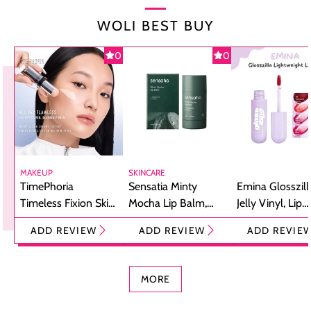
WOLI BEST BUY
0
0
MAKEUP
SKINCARE
TimePhoria
Sensatia Minty
Emina Glosszill
Timeless Fixion Skin
Mocha Lip Balm,
Jelly Vinyl, Lip
Tint Stick,
Pelembap Bibir
Cream Glossy
ADD REVIEW
ADD REVIEW
ADD REVIE
Foundation dan
dengan Aroma
Ringan dengan 
Concealer 2-in-1
Cokelat
Bibir Plumpy
MORE