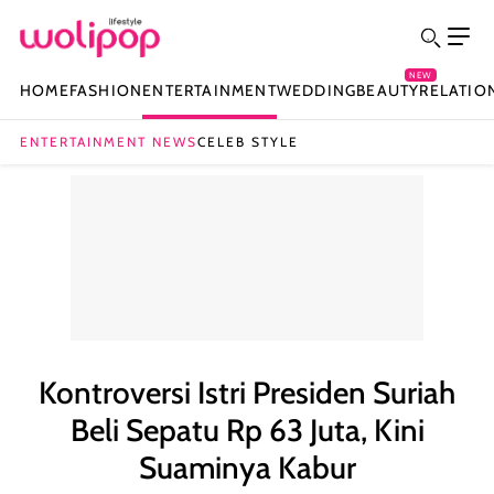
NEW
HOME
FASHION
ENTERTAINMENT
WEDDING
BEAUTY
RELATIO
ENTERTAINMENT NEWS
CELEB STYLE
Kontroversi Istri Presiden Suriah
Beli Sepatu Rp 63 Juta, Kini
Suaminya Kabur