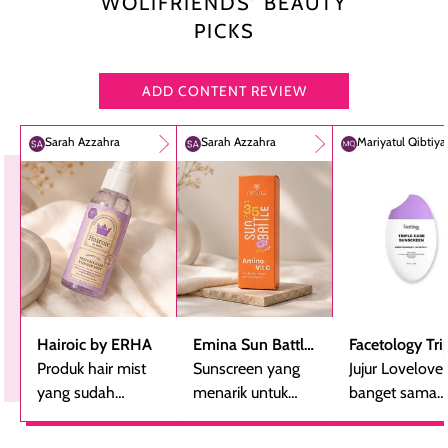
WOLIFRIENDS’ BEAUTY
PICKS
ADD CONTENT REVIEW
Sarah Azzahra
Sarah Azzahra
Mariyatul Qibtiy
Hairoic by ERHA
Emina Sun Battle
Facetology Tri
Produk hair mist
SPF 35 PA+++
Sunscreen yang
Care Sunscree
Jujur Lovelove
yang sudah
Bright Glow Fun
menarik untuk
SPF 40 PA+++
banget sama
beberapa kali
Size
dicoba, terutama
sunscreen iniii..
dibeli ulang
bagi yang mencari
suka sama