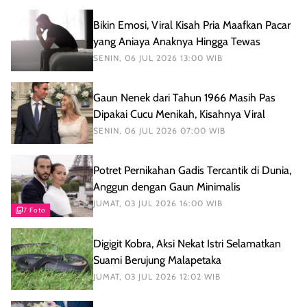
Bikin Emosi, Viral Kisah Pria Maafkan Pacar
yang Aniaya Anaknya Hingga Tewas
SENIN, 06 JUL 2026 13:00 WIB
Gaun Nenek dari Tahun 1966 Masih Pas
Dipakai Cucu Menikah, Kisahnya Viral
SENIN, 06 JUL 2026 07:00 WIB
Potret Pernikahan Gadis Tercantik di Dunia,
Anggun dengan Gaun Minimalis
JUMAT, 03 JUL 2026 16:00 WIB
7 Foto
Digigit Kobra, Aksi Nekat Istri Selamatkan
Suami Berujung Malapetaka
JUMAT, 03 JUL 2026 12:02 WIB