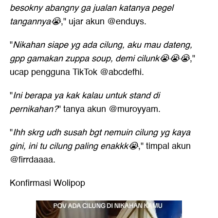
besokny abangny ga jualan katanya pegel
tangannya😭
," ujar akun @enduys.
"
Nikahan siape yg ada cilung, aku mau dateng,
gpp gamakan zuppa soup, demi cilunk😭😭😭
,"
ucap pengguna TikTok @abcdefhi.
"
Ini berapa ya kak kalau untuk stand di
pernikahan?
" tanya akun @muroyyam.
"
Ihh skrg udh susah bgt nemuin cilung yg kaya
gini, ini tu cilung paling enakkk😭
," timpal akun
@firrdaaaa.
Konfirmasi Wolipop