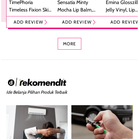
TimePhoria
Sensatia Minty
Emina Glosszill
Timeless Fixion Skin
Mocha Lip Balm,
Jelly Vinyl, Lip
Tint Stick,
Pelembap Bibir
Cream Glossy
ADD REVIEW
ADD REVIEW
ADD REVIE
Foundation dan
dengan Aroma
Ringan dengan 
Concealer 2-in-1
Cokelat
Bibir Plumpy
MORE
Ide Belanja Pilihan Produk Terbaik