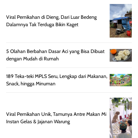
aroma pada
kulit. Produk ini
rambut, produk ini
mengandung
juga membantu
Amino dan
Viral Pernikahan di Dieng, Dari Luar Bedeng
rambut terasa
Vitamin C, serta
Dalamnya Tak Terduga Bikin Kaget
lebih halus dan
dilengkapi SPF 35
mudah diatur
PA+++ untuk
setelah
membantu
5 Olahan Berbahan Dasar Aci yang Bisa Dibuat
diaplikasikan.
melindungi kulit
dengan Mudah di Rumah
Kemasannya
dari paparan sinar
praktis dengan
UV saat
botol spray yang
beraktivitas di
189 Teka-teki MPLS Seru, Lengkap dari Makanan,
mudah digunakan
siang hari.
Snack, hingga Minuman
dan cukup ringkas
Meskipun begitu,
untuk dibawa saat
sunscreen tetap
bepergian.
perlu diaplikasikan
Semprotan yang
ulang sesuai
Viral Pernikahan Unik, Tamunya Antre Makan Mi
dihasilkan juga
kebutuhan agar
Instan Gelas & Jajanan Warung
merata sehingga
perlindungannya
memudahkan
tetap optimal.