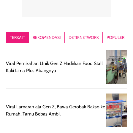
memiliki aroma
teksturnya terasa
jadi nyaman gi
yang lembut dan
ringan dan mudah
Packagingnya 
memberikan
diratakan di kulit.
plastik tutup ul
kesan rambut
Produk juga
mutul botolny
lebih segar
memberikan hasil
meruncing jadi
TERKAIT
REKOMENDASI
DETIKNETWORK
POPULER
setelah
akhir yang
pas buat nakar
digunakan.
nyaman tanpa
sunscreennya.
Wanginya tidak
terasa lengket
terus udah SP
terasa berlebihan
berlebihan. Varian
40 yang pasti
Viral Pernikahan Unik Gen Z Hadirkan Food Stall
sehingga tetap
Bright Glow
cocok dipakai 
Kaki Lima Plus Abangnya
nyaman dipakai
memberikan efek
aktifitas outdo
untuk aktivitas
akhir yang
juga. baru
harian, baik
membuat kulit
pemakaaian 6
sebelum maupun
tampak lebih
bulan tapi ker
setelah
cerah, namun
bersihnya mu
Viral Lamaran ala Gen Z, Bawa Gerobak Bakso ke
beraktivitas di luar
hasilnya tetap
ku
Rumah, Tamu Bebas Ambil
ruangan. Selain
dapat berbeda
memberikan
pada setiap jenis