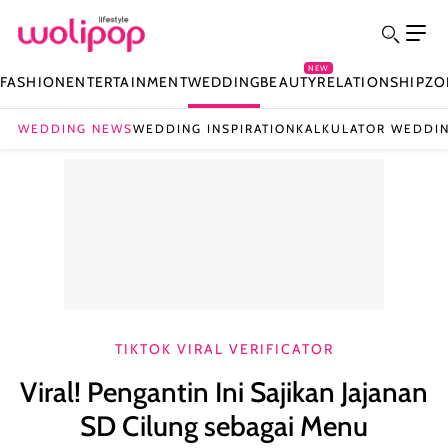
NEW
FASHION
ENTERTAINMENT
WEDDING
BEAUTY
RELATIONSHIP
ZO
WEDDING NEWS
WEDDING INSPIRATION
KALKULATOR WEDDI
TIKTOK VIRAL VERIFICATOR
Viral! Pengantin Ini Sajikan Jajanan
SD Cilung sebagai Menu