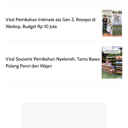
pengaplikasian
Karena baru
tanpa membuat
pertama kali
rambut terasa
mencoba, review
Viral Pernikahan Intimate ala Gen Z, Resepsi di
berat. Perlu
ini berfokus pada
Warkop, Budget Rp 10 Juta
diingat bahwa
kesan awal
ketahanan aroma
penggunaan.
dapat berbeda
Penilaian
pada setiap orang,
mengenai
tergantung jenis
performa dalam
Viral Souvenir Pernikahan Nyeleneh, Tamu Bawa
rambut, aktivitas,
jangka panjang,
Pulang Panci dan Wajan
dan kondisi
seperti
lingkungan.
kenyamanan
Namun, dari
setelah
pengalaman
pemakaian rutin
penggunaan
atau
hingga repurchase
kecocokannya
beberapa kali,
pada berbagai
performanya
kondisi kulit,
terasa cukup
masih