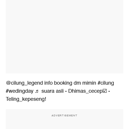
@cilung_legend
info booking dm mimin
#cilung
#wedingday
♬ suara asli - Dhimas_cecep☑️ -
Teling_kepeseng!
ADVERTISEMENT