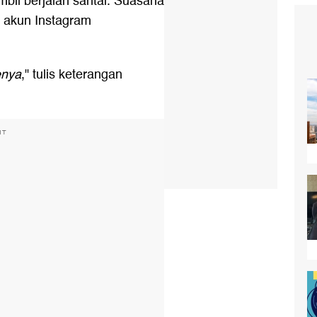
bil berjalan santai. Suasana
ri akun Instagram
enya
," tulis keterangan
NT