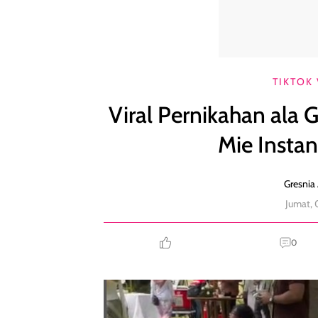
Viral Pernikahan ala Gen Z, Tema Pesta Kebun Ada M
TIKTOK 
Viral Pernikahan ala
Mie Instan
Gresnia 
Jumat, 
0