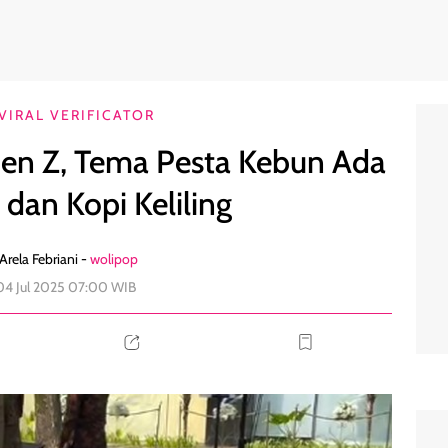
ie Instan dan Kopi Keliling
0
VIRAL VERIFICATOR
 Gen Z, Tema Pesta Kebun Ada
 dan Kopi Keliling
Arela Febriani -
wolipop
04 Jul 2025 07:00 WIB