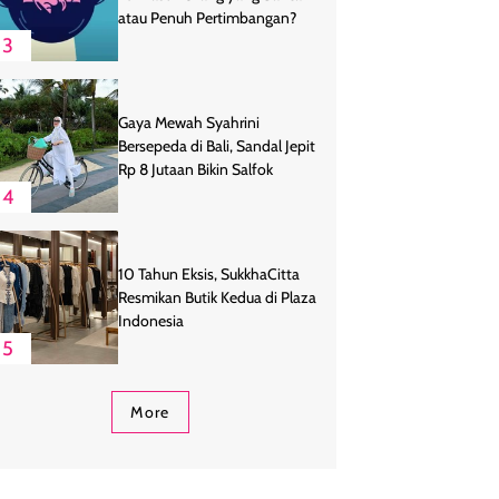
atau Penuh Pertimbangan?
3
Gaya Mewah Syahrini
Bersepeda di Bali, Sandal Jepit
Rp 8 Jutaan Bikin Salfok
4
10 Tahun Eksis, SukkhaCitta
Resmikan Butik Kedua di Plaza
Indonesia
5
More