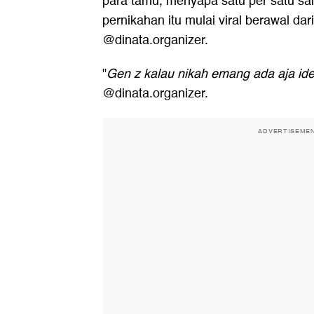
para tamu, menyapa satu per satu sam
pernikahan itu mulai viral berawal da
@dinata.organizer.
"
Gen z kalau nikah emang ada aja id
@dinata.organizer.
ADVERTISEME