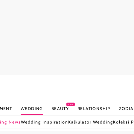
New
NMENT
WEDDING
BEAUTY
RELATIONSHIP
ZODIA
ing News
Wedding Inspiration
Kalkulator Wedding
Koleksi P