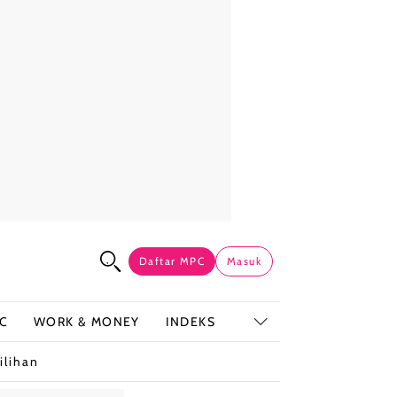
Daftar MPC
Masuk
C
WORK & MONEY
INDEKS
ilihan