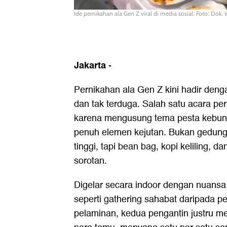
Ide pernikahan ala Gen Z viral di media sosial. Foto: Dok.
Jakarta
-
Pernikahan ala Gen Z kini hadir den
dan tak terduga. Salah satu acara pern
karena mengusung tema pesta kebun 
penuh elemen kejutan. Bukan gedun
tinggi, tapi bean bag, kopi keliling, 
sorotan.
Digelar secara indoor dengan nuansa i
seperti gathering sahabat daripada pe
pelaminan, kedua pengantin justru m