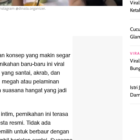
Vira
 Instagram @dinata.organizer.
Keta
Cucu
Glam
gan konsep yang makin segar
VIRA
Vira
ikahan baru-baru ini viral
Bun
yang santai, akrab, dan
g megah atau pelaminan
Istr
dan suasana hangat yang jadi
Damp
ntim, pernikahan ini terasa
sta resmi. Tidak ada
emilih untuk berbaur dengan