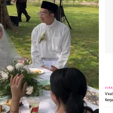
VIRA
Vira
Kerj