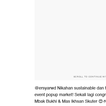
SCROLL TO CONTINUE W
@ersyarwd
Nikahan sustainable dan t
event popup market! Sekali lagi con
Mbak Bukhi & Mas Ikhsan Skuter 😍🤌