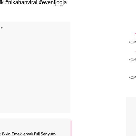
ik
#nikahanviral
#eventjogja
NT
KOM
KOM
KOM
r, Bikin Emak-emak Full Senyum