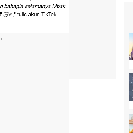
dan bahagia selamanya Mbak
🏻♂️
," tulis akun TikTok
NT