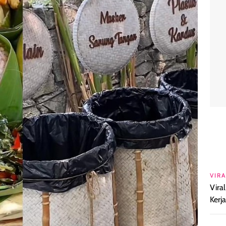
VIRA
Vira
Kerj