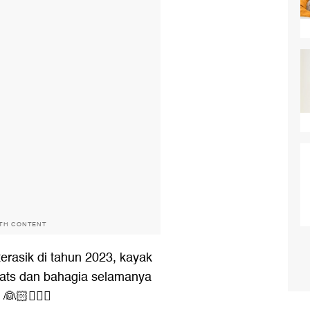
ITH CONTENT
erasik di tahun 2023, kayak
grats dan bahagia selamanya
🏻🤵🏻‍♂️