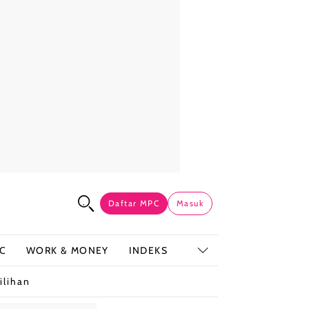
Daftar MPC
Masuk
C
WORK & MONEY
INDEKS
ilihan