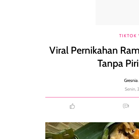
Viral Pernikahan Ramah Lingkungan, Cateringnya T
TIKTOK 
Viral Pernikahan Ra
Tanpa Pir
Gresnia 
Senin, 
1