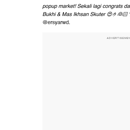
popup market! Sekali lagi congrats 
Bukhi & Mas Ikhsan Skuter 😍🤌👰🏻
@ersyarwd.
ADVERTISEME