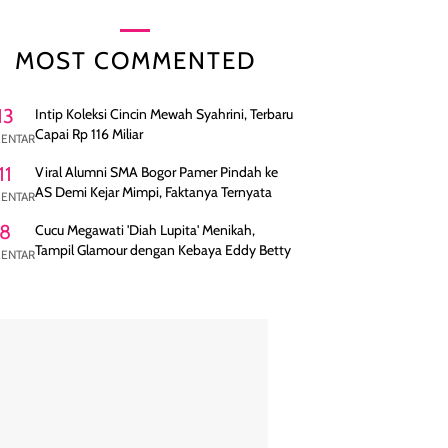
MOST COMMENTED
13
Intip Koleksi Cincin Mewah Syahrini, Terbaru
Capai Rp 116 Miliar
ENTAR
11
Viral Alumni SMA Bogor Pamer Pindah ke
AS Demi Kejar Mimpi, Faktanya Ternyata
ENTAR
8
Cucu Megawati 'Diah Lupita' Menikah,
Tampil Glamour dengan Kebaya Eddy Betty
ENTAR