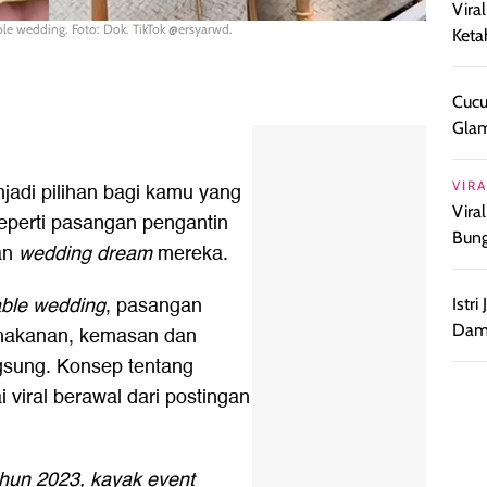
Vira
le wedding. Foto: Dok. TikTok @ersyarwd.
Keta
Cucu
Glam
jadi pilihan bagi kamu yang
VIRA
Vira
perti pasangan pengantin
Bun
an
wedding dream
mereka.
able wedding
, pasangan
Istr
Damp
makanan, kemasan dan
ngsung. Konsep tentang
 viral berawal dari postingan
ahun 2023, kayak event