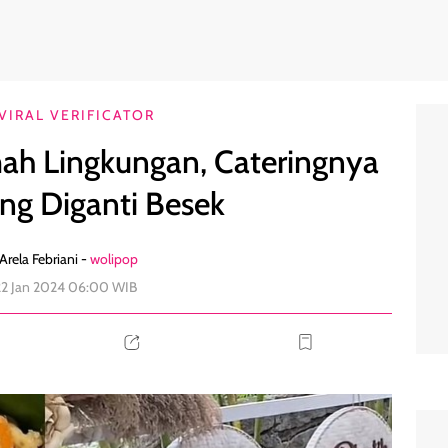
anpa Piring Diganti Besek
1
VIRAL VERIFICATOR
mah Lingkungan, Cateringnya
ing Diganti Besek
Arela Febriani -
wolipop
22 Jan 2024 06:00 WIB