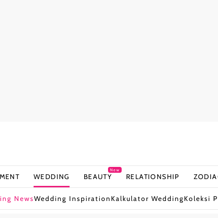
New
NMENT
WEDDING
BEAUTY
RELATIONSHIP
ZODIA
ing News
Wedding Inspiration
Kalkulator Wedding
Koleksi P