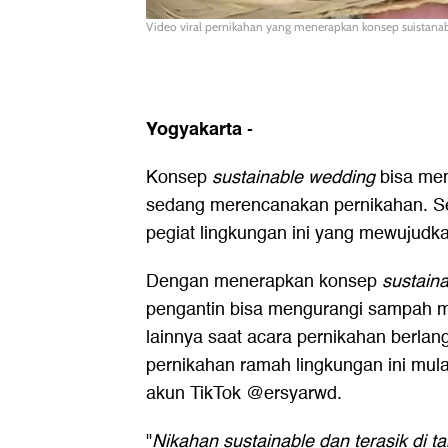
Video viral pernikahan yang menerapkan konsep suistanab
Yogyakarta
-
Konsep
sustainable wedding
bisa men
sedang merencanakan pernikahan. Se
pegiat lingkungan ini yang mewujudk
Dengan menerapkan konsep
sustain
pengantin bisa mengurangi sampah 
lainnya saat acara pernikahan berla
pernikahan ramah lingkungan ini mulai
akun TikTok @ersyarwd.
"
Nikahan sustainable dan terasik di t