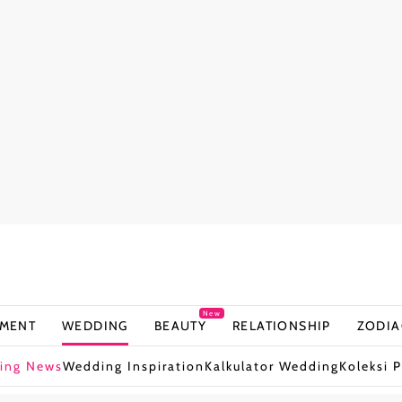
New
NMENT
WEDDING
BEAUTY
RELATIONSHIP
ZODIA
ing News
Wedding Inspiration
Kalkulator Wedding
Koleksi P