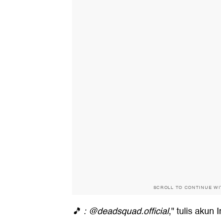
SCROLL TO CONTINUE W
🎵 : @deadsquad.official
," tulis akun