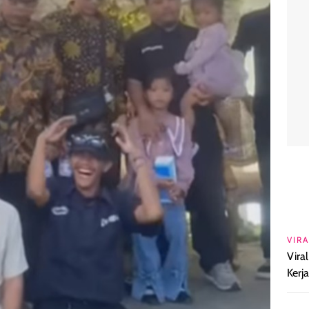
VIRA
Vira
Kerj