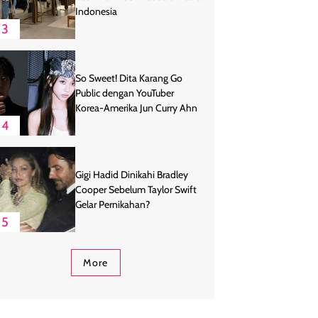
Indonesia
3
So Sweet! Dita Karang Go
Public dengan YouTuber
Korea-Amerika Jun Curry Ahn
4
Gigi Hadid Dinikahi Bradley
Cooper Sebelum Taylor Swift
Gelar Pernikahan?
5
More