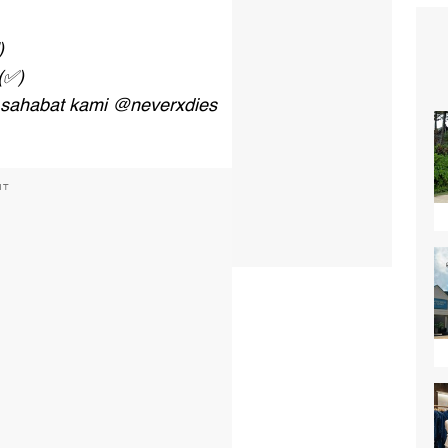
)
(✅)
u sahabat kami @neverxdies
NT