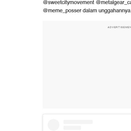
@sweetcitymovement @metalgear_ca
@meme_posser dalam unggahannya
ADVERTISEME