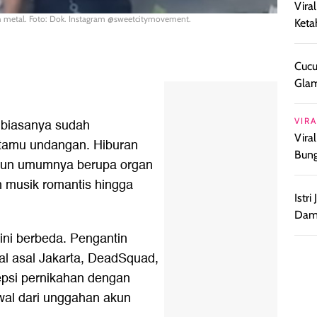
Vira
ath metal. Foto: Dok. Instagram @sweetcitymovement.
Keta
Cucu
Glam
VIRA
 biasanya sudah
Vira
tamu undangan. Hiburan
Bun
amun umumnya berupa organ
 musik romantis hingga
Istr
Damp
ini berbeda. Pengantin
al asal Jakarta, DeadSquad,
epsi pernikahan dengan
awal dari unggahan akun