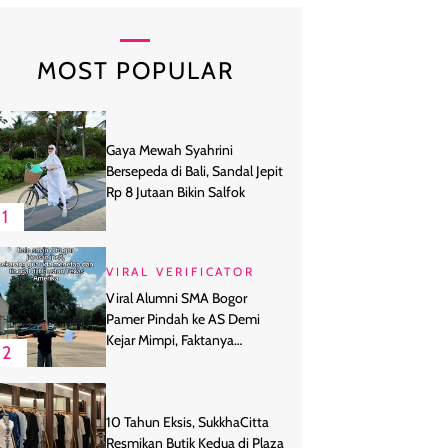
MOST POPULAR
Gaya Mewah Syahrini
Bersepeda di Bali, Sandal Jepit
Rp 8 Jutaan Bikin Salfok
1
VIRAL VERIFICATOR
Viral Alumni SMA Bogor
Pamer Pindah ke AS Demi
Kejar Mimpi, Faktanya
2
Ternyata
10 Tahun Eksis, SukkhaCitta
Resmikan Butik Kedua di Plaza