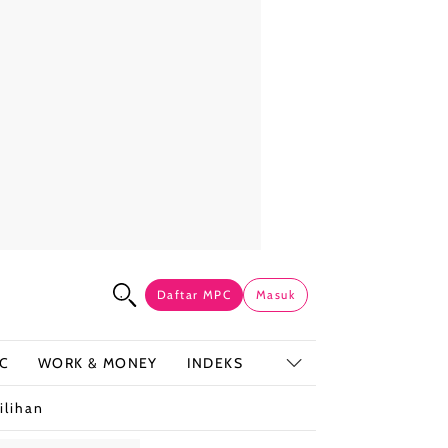
Daftar MPC
Masuk
C
WORK & MONEY
INDEKS
ilihan