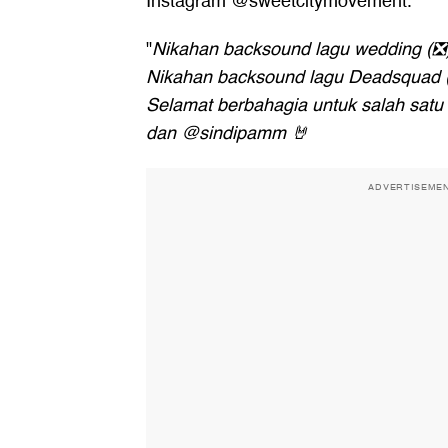
Instagram @sweetcitymovement.
"
Nikahan backsound lagu wedding (❎
Nikahan backsound lagu Deadsquad 
Selamat berbahagia untuk salah sat
dan @sindipamm 🤘
ADVERTISEME