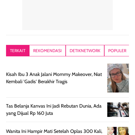
dalam rutinitas.
penggunaan
dibawah mak
Hair mist ini
pertama,
juga ga peelin
memiliki aroma
teksturnya terasa
jadi nyaman gi
yang lembut dan
ringan dan mudah
Packagingnya 
memberikan
diratakan di kulit.
plastik tutup ul
kesan rambut
Produk juga
mutul botolny
lebih segar
memberikan hasil
meruncing jadi
TERKAIT
REKOMENDASI
DETIKNETWORK
POPULER
setelah
akhir yang
pas buat nakar
digunakan.
nyaman tanpa
sunscreennya.
Wanginya tidak
terasa lengket
terus udah SP
Kisah Ibu 3 Anak Jalani Mommy Makeover, Niat
terasa berlebihan
berlebihan. Varian
40 yang pasti
Kembali 'Gadis' Berakhir Tragis
sehingga tetap
Bright Glow
cocok dipakai 
nyaman dipakai
memberikan efek
aktifitas outdo
untuk aktivitas
akhir yang
juga. baru
harian, baik
membuat kulit
pemakaaian 6
Tas Belanja Kanvas Ini Jadi Rebutan Dunia, Ada
sebelum maupun
tampak lebih
bulan tapi ker
yang Dijual Rp 160 Juta
setelah
cerah, namun
bersihnya mu
beraktivitas di luar
hasilnya tetap
ku
Wanita Ini Hampir Mati Setelah Oplas 300 Kali,
ruangan. Selain
dapat berbeda