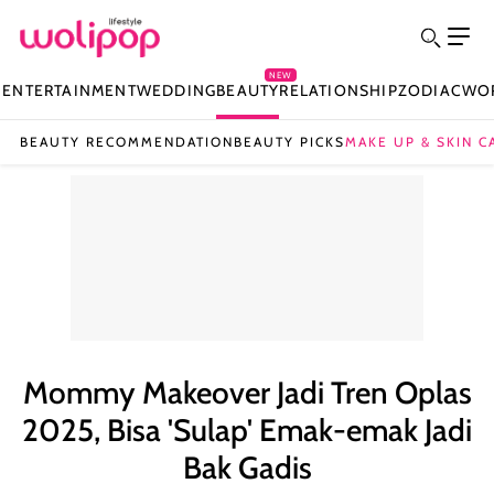
NEW
N
ENTERTAINMENT
WEDDING
BEAUTY
RELATIONSHIP
ZODIAC
WO
BEAUTY RECOMMENDATION
BEAUTY PICKS
MAKE UP & SKIN C
Mommy Makeover Jadi Tren Oplas
2025, Bisa 'Sulap' Emak-emak Jadi
Bak Gadis