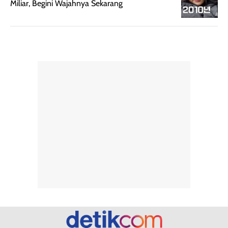
Miliar, Begini Wajahnya Sekarang
merata sehingga
perlindungannya
memudahkan
tetap optimal.
pengaplikasian
Karena baru
tanpa membuat
pertama kali
rambut terasa
mencoba, review
berat. Perlu
ini berfokus pada
diingat bahwa
kesan awal
ketahanan aroma
penggunaan.
dapat berbeda
Penilaian
pada setiap orang,
mengenai
tergantung jenis
performa dalam
rambut, aktivitas,
jangka panjang,
dan kondisi
seperti
lingkungan.
kenyamanan
Namun, dari
setelah
pengalaman
pemakaian rutin
penggunaan
atau
hingga repurchase
kecocokannya
beberapa kali,
pada berbagai