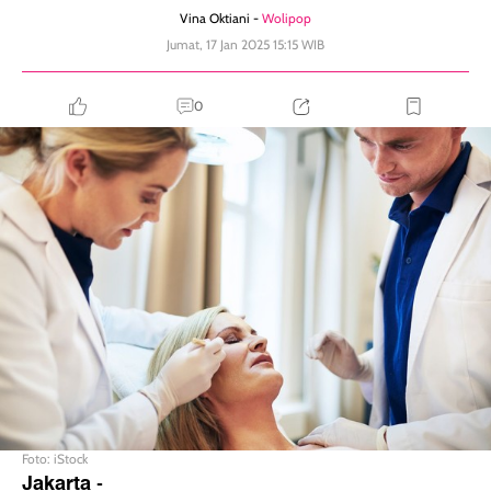
Vina Oktiani -
Wolipop
Jumat, 17 Jan 2025 15:15 WIB
0
Foto: iStock
Jakarta
-