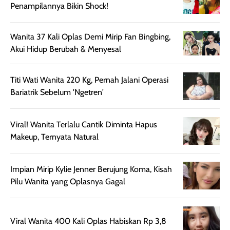
Penampilannya Bikin Shock!
memberikan
pada setiap jenis
aroma pada
kulit. Produk ini
rambut, produk ini
mengandung
Wanita 37 Kali Oplas Demi Mirip Fan Bingbing,
juga membantu
Amino dan
Akui Hidup Berubah & Menyesal
rambut terasa
Vitamin C, serta
lebih halus dan
dilengkapi SPF 35
Titi Wati Wanita 220 Kg, Pernah Jalani Operasi
mudah diatur
PA+++ untuk
Bariatrik Sebelum 'Ngetren'
setelah
membantu
diaplikasikan.
melindungi kulit
Kemasannya
dari paparan sinar
Viral! Wanita Terlalu Cantik Diminta Hapus
praktis dengan
UV saat
Makeup, Ternyata Natural
botol spray yang
beraktivitas di
mudah digunakan
siang hari.
Impian Mirip Kylie Jenner Berujung Koma, Kisah
dan cukup ringkas
Meskipun begitu,
Pilu Wanita yang Oplasnya Gagal
untuk dibawa saat
sunscreen tetap
bepergian.
perlu diaplikasikan
Semprotan yang
ulang sesuai
Viral Wanita 400 Kali Oplas Habiskan Rp 3,8
dihasilkan juga
kebutuhan agar