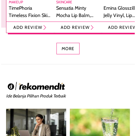
MAKEUP
SKINCARE
TimePhoria
Sensatia Minty
Emina Glosszill
Timeless Fixion Skin
Mocha Lip Balm,
Jelly Vinyl, Lip
Tint Stick,
Pelembap Bibir
Cream Glossy
ADD REVIEW
ADD REVIEW
ADD REVIE
Foundation dan
dengan Aroma
Ringan dengan 
Concealer 2-in-1
Cokelat
Bibir Plumpy
MORE
Ide Belanja Pilihan Produk Terbaik