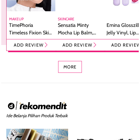
MAKEUP
SKINCARE
TimePhoria
Sensatia Minty
Emina Glosszill
Timeless Fixion Skin
Mocha Lip Balm,
Jelly Vinyl, Lip
Tint Stick,
Pelembap Bibir
Cream Glossy
ADD REVIEW
ADD REVIEW
ADD REVIE
Foundation dan
dengan Aroma
Ringan dengan 
Concealer 2-in-1
Cokelat
Bibir Plumpy
MORE
Ide Belanja Pilihan Produk Terbaik