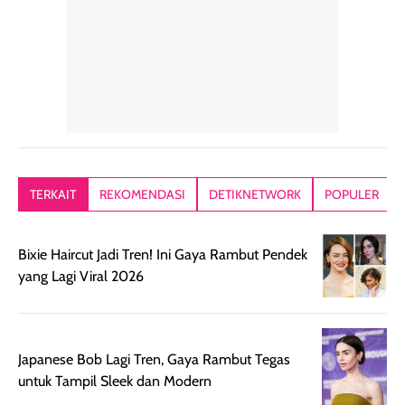
alasan produk ini
atau dibawa saat
kering meront
tetap masuk
bepergian. Dari
Kalau dipakai
dalam rutinitas.
penggunaan
dibawah mak
Hair mist ini
pertama,
juga ga peelin
memiliki aroma
teksturnya terasa
jadi nyaman gi
yang lembut dan
ringan dan mudah
Packagingnya 
memberikan
diratakan di kulit.
plastik tutup ul
kesan rambut
Produk juga
mutul botolny
lebih segar
memberikan hasil
meruncing jadi
TERKAIT
REKOMENDASI
DETIKNETWORK
POPULER
setelah
akhir yang
pas buat nakar
digunakan.
nyaman tanpa
sunscreennya.
Wanginya tidak
terasa lengket
terus udah SP
Bixie Haircut Jadi Tren! Ini Gaya Rambut Pendek
terasa berlebihan
berlebihan. Varian
40 yang pasti
yang Lagi Viral 2026
sehingga tetap
Bright Glow
cocok dipakai 
nyaman dipakai
memberikan efek
aktifitas outdo
untuk aktivitas
akhir yang
juga. baru
harian, baik
membuat kulit
pemakaaian 6
Japanese Bob Lagi Tren, Gaya Rambut Tegas
sebelum maupun
tampak lebih
bulan tapi ker
untuk Tampil Sleek dan Modern
setelah
cerah, namun
bersihnya mu