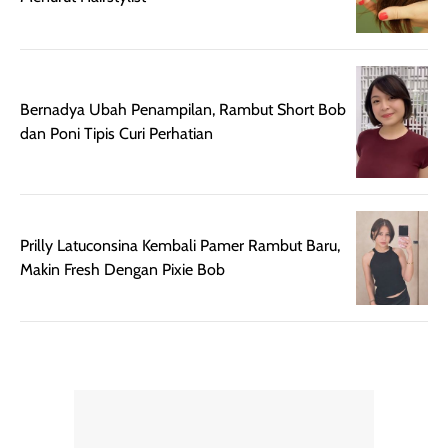
Semprotan yang
ulang sesuai
dihasilkan juga
kebutuhan agar
merata sehingga
perlindungannya
memudahkan
tetap optimal.
pengaplikasian
Karena baru
Bernadya Ubah Penampilan, Rambut Short Bob
tanpa membuat
pertama kali
dan Poni Tipis Curi Perhatian
rambut terasa
mencoba, review
berat. Perlu
ini berfokus pada
diingat bahwa
kesan awal
ketahanan aroma
penggunaan.
dapat berbeda
Penilaian
Prilly Latuconsina Kembali Pamer Rambut Baru,
pada setiap orang,
mengenai
Makin Fresh Dengan Pixie Bob
tergantung jenis
performa dalam
rambut, aktivitas,
jangka panjang,
dan kondisi
seperti
lingkungan.
kenyamanan
Namun, dari
setelah
pengalaman
pemakaian rutin
penggunaan
atau