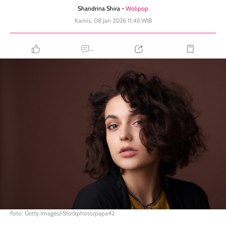
Shandrina Shira -
Wolipop
Kamis, 08 Jan 2026 11:45 WIB
...
Foto: Getty Images/iStockphoto/papa42