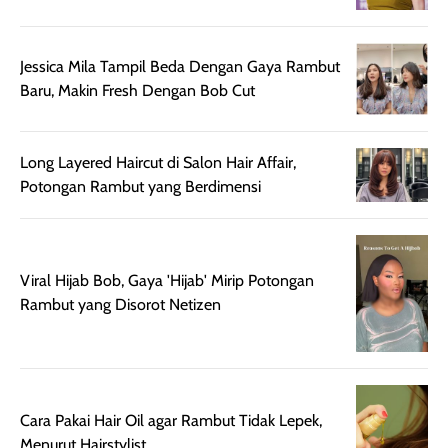
beraktivitas di luar
hasilnya tetap
ku
ruangan. Selain
dapat berbeda
Jessica Mila Tampil Beda Dengan Gaya Rambut
memberikan
pada setiap jenis
Baru, Makin Fresh Dengan Bob Cut
aroma pada
kulit. Produk ini
rambut, produk ini
mengandung
juga membantu
Amino dan
Long Layered Haircut di Salon Hair Affair,
rambut terasa
Vitamin C, serta
Potongan Rambut yang Berdimensi
lebih halus dan
dilengkapi SPF 35
mudah diatur
PA+++ untuk
setelah
membantu
diaplikasikan.
melindungi kulit
Viral Hijab Bob, Gaya 'Hijab' Mirip Potongan
Kemasannya
dari paparan sinar
Rambut yang Disorot Netizen
praktis dengan
UV saat
botol spray yang
beraktivitas di
mudah digunakan
siang hari.
dan cukup ringkas
Meskipun begitu,
untuk dibawa saat
sunscreen tetap
Cara Pakai Hair Oil agar Rambut Tidak Lepek,
bepergian.
perlu diaplikasikan
Menurut Hairstylist