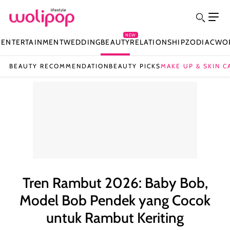
NEW
N
ENTERTAINMENT
WEDDING
BEAUTY
RELATIONSHIP
ZODIAC
WO
BEAUTY RECOMMENDATION
BEAUTY PICKS
MAKE UP & SKIN C
Tren Rambut 2026: Baby Bob,
Model Bob Pendek yang Cocok
untuk Rambut Keriting