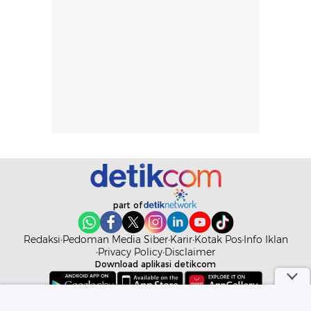
hingga repurchase
kecocokannya
beberapa kali,
pada berbagai
performanya
kondisi kulit,
terasa cukup
masih
konsisten untuk
memerlukan
penggunaan
penggunaan lebih
sehari-hari.
lanjut.
part of
Redaksi
Pedoman Media Siber
Karir
Kotak Pos
Info Iklan
Privacy Policy
Disclaimer
Download aplikasi detikcom
Copyright @ 2026 detikcom. All right reserved