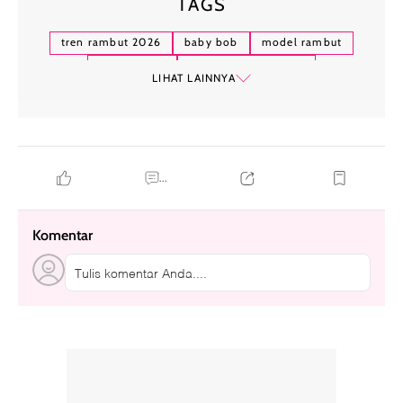
TAGS
tren rambut 2026
baby bob
model rambut
rambut bob
gaya rambut pendek
LIHAT LAINNYA
rambut keriting
potongan bob
...
Komentar
Tulis komentar Anda....