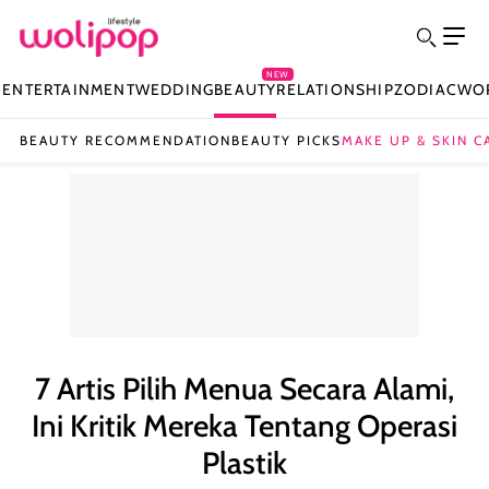
NEW
N
ENTERTAINMENT
WEDDING
BEAUTY
RELATIONSHIP
ZODIAC
WO
BEAUTY RECOMMENDATION
BEAUTY PICKS
MAKE UP & SKIN C
7 Artis Pilih Menua Secara Alami,
Ini Kritik Mereka Tentang Operasi
Plastik