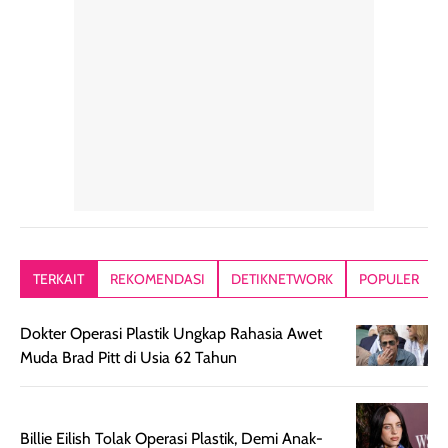
hari. Pengalaman
ringkas sehingga
ada efek
penggunaan yang
mudah disimpan
lembabnya ju
konsisten menjadi
di dalam pouch
karna kulit aku
alasan produk ini
atau dibawa saat
kering meront
tetap masuk
bepergian. Dari
Kalau dipakai
dalam rutinitas.
penggunaan
dibawah mak
Hair mist ini
pertama,
juga ga peelin
memiliki aroma
teksturnya terasa
jadi nyaman gi
yang lembut dan
ringan dan mudah
Packagingnya 
memberikan
diratakan di kulit.
plastik tutup ul
kesan rambut
Produk juga
mutul botolny
lebih segar
memberikan hasil
meruncing jadi
TERKAIT
REKOMENDASI
DETIKNETWORK
POPULER
setelah
akhir yang
pas buat nakar
digunakan.
nyaman tanpa
sunscreennya.
Dokter Operasi Plastik Ungkap Rahasia Awet
Wanginya tidak
terasa lengket
terus udah SP
Muda Brad Pitt di Usia 62 Tahun
terasa berlebihan
berlebihan. Varian
40 yang pasti
sehingga tetap
Bright Glow
cocok dipakai 
nyaman dipakai
memberikan efek
aktifitas outdo
untuk aktivitas
akhir yang
juga. baru
Billie Eilish Tolak Operasi Plastik, Demi Anak-