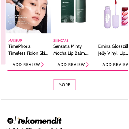
MAKEUP
SKINCARE
TimePhoria
Sensatia Minty
Emina Glosszill
Timeless Fixion Skin
Mocha Lip Balm,
Jelly Vinyl, Lip
Tint Stick,
Pelembap Bibir
Cream Glossy
ADD REVIEW
ADD REVIEW
ADD REVIE
Foundation dan
dengan Aroma
Ringan dengan 
Concealer 2-in-1
Cokelat
Bibir Plumpy
MORE