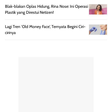
untuk dibawa saat
sunscreen tetap
Blak-blakan Oplas Hidung, Rina Nose: Ini Operasi
bepergian.
perlu diaplikasikan
Plastik yang Direstui Netizen!
Semprotan yang
ulang sesuai
dihasilkan juga
kebutuhan agar
Lagi Tren 'Old Money Face', Ternyata Begini Ciri-
merata sehingga
perlindungannya
cirinya
memudahkan
tetap optimal.
pengaplikasian
Karena baru
tanpa membuat
pertama kali
rambut terasa
mencoba, review
berat. Perlu
ini berfokus pada
diingat bahwa
kesan awal
ketahanan aroma
penggunaan.
dapat berbeda
Penilaian
pada setiap orang,
mengenai
tergantung jenis
performa dalam
rambut, aktivitas,
jangka panjang,
dan kondisi
seperti
lingkungan.
kenyamanan