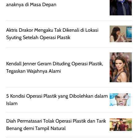
harian, baik
membuat kulit
pemakaaian 6
anaknya di Masa Depan
sebelum maupun
tampak lebih
bulan tapi ker
setelah
cerah, namun
bersihnya mu
beraktivitas di luar
hasilnya tetap
ku
Aktris Drakor Mengaku Tak Dikenali di Lokasi
ruangan. Selain
dapat berbeda
Syuting Setelah Operasi Plastik
memberikan
pada setiap jenis
aroma pada
kulit. Produk ini
rambut, produk ini
mengandung
juga membantu
Amino dan
Kendall Jenner Geram Dituding Operasi Plastik,
rambut terasa
Vitamin C, serta
Tegaskan Wajahnya Alami
lebih halus dan
dilengkapi SPF 35
mudah diatur
PA+++ untuk
setelah
membantu
5 Kondisi Operasi Plastik yang Dibolehkan dalam
diaplikasikan.
melindungi kulit
Islam
Kemasannya
dari paparan sinar
praktis dengan
UV saat
Diah Permatasari Tolak Operasi Plastik dan Tarik
botol spray yang
beraktivitas di
Benang demi Tampil Natural
mudah digunakan
siang hari.
dan cukup ringkas
Meskipun begitu,