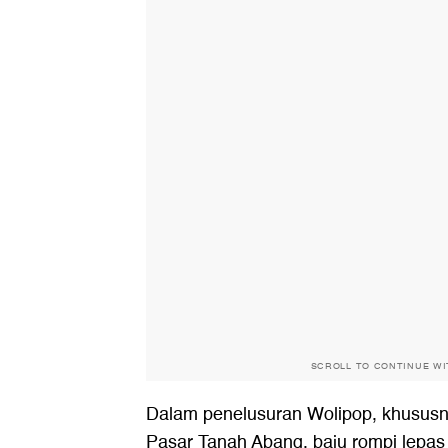
SCROLL TO CONTINUE W
Dalam penelusuran Wolipop, khususny
Pasar Tanah Abang, baju rompi lepas