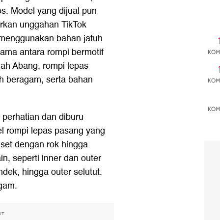
s. Model yang dijual pun
rkan unggahan TikTok
t menggunakan bahan jatuh
sama antara rompi bermotif
KOM
anah Abang, rompi lepas
h beragam, serta bahan
KOM
KOM
k perhatian dan diburu
l rompi lepas pasang yang
i set dengan rok hingga
n, seperti inner dan outer
ek, hingga outer selutut.
agam.
NT