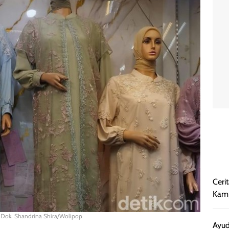
Ceri
Kamp
: Dok. Shandrina Shira/Wolipop
Ayud