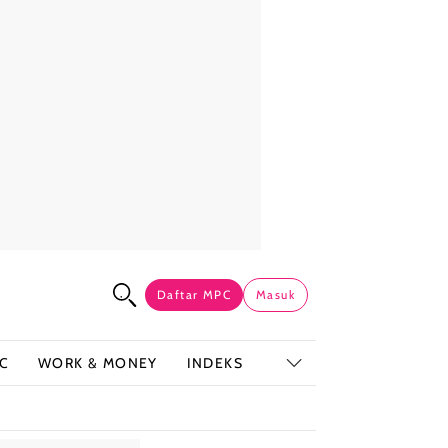
Daftar MPC
Masuk
C
WORK & MONEY
INDEKS