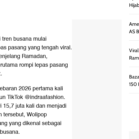
Hija
Amee
AS B
 tren busana mulai
as pasang yang tengah viral.
Vira
 menjelang Ramadan,
Ramb
erutama rompi lepas pasang
.
Baza
150 
Lebaran 2026 pertama kali
un TikTok @indraafashion.
i 15,7 juta kali dan menjadi
n tersebut, Wolipop
ng yang dikenal sebagai
 busana.