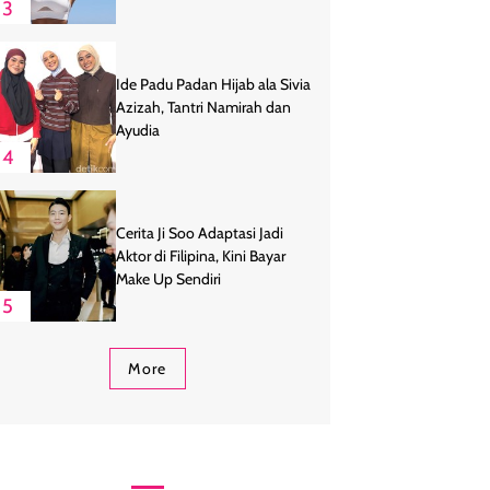
3
Ide Padu Padan Hijab ala Sivia
Azizah, Tantri Namirah dan
Ayudia
4
Cerita Ji Soo Adaptasi Jadi
Aktor di Filipina, Kini Bayar
Make Up Sendiri
5
More