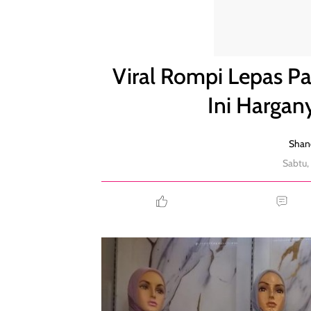
Viral Rompi Lepas Pasang Jadi Tren Baju Lebaran, 
Viral Rompi Lepas Pa
Ini Hargan
Shand
Sabtu,