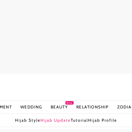
New
NMENT
WEDDING
BEAUTY
RELATIONSHIP
ZODIA
Hijab Style
Hijab Update
Tutorial
Hijab Profile