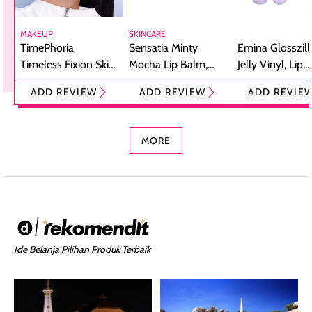
MAKEUP
SKINCARE
TimePhoria
Sensatia Minty
Emina Glosszill
Timeless Fixion Skin
Mocha Lip Balm,
Jelly Vinyl, Lip
Tint Stick,
Pelembap Bibir
Cream Glossy
ADD REVIEW
ADD REVIEW
ADD REVIE
Foundation dan
dengan Aroma
Ringan dengan 
Concealer 2-in-1
Cokelat
Bibir Plumpy
MORE
Ide Belanja Pilihan Produk Terbaik