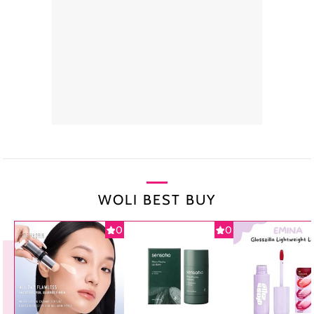
WOLI BEST BUY
0
0