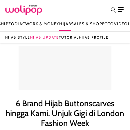
SHIP
ZODIAC
WORK & MONEY
HIJAB
SALES & SHOP
FOTO
VIDEO
HIJAB STYLE
HIJAB UPDATE
TUTORIAL
HIJAB PROFILE
6 Brand Hijab Buttonscarves
hingga Kami. Unjuk Gigi di London
Fashion Week