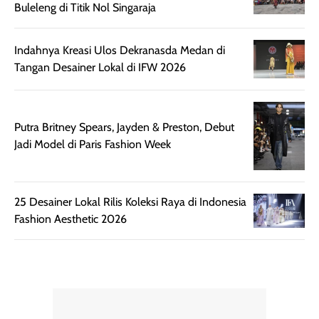
Buleleng di Titik Nol Singaraja
Kemasannya
dari paparan sinar
praktis dengan
UV saat
botol spray yang
beraktivitas di
Indahnya Kreasi Ulos Dekranasda Medan di
mudah digunakan
siang hari.
Tangan Desainer Lokal di IFW 2026
dan cukup ringkas
Meskipun begitu,
untuk dibawa saat
sunscreen tetap
bepergian.
perlu diaplikasikan
Putra Britney Spears, Jayden & Preston, Debut
Semprotan yang
ulang sesuai
Jadi Model di Paris Fashion Week
dihasilkan juga
kebutuhan agar
merata sehingga
perlindungannya
memudahkan
tetap optimal.
pengaplikasian
Karena baru
25 Desainer Lokal Rilis Koleksi Raya di Indonesia
tanpa membuat
pertama kali
Fashion Aesthetic 2026
rambut terasa
mencoba, review
berat. Perlu
ini berfokus pada
diingat bahwa
kesan awal
ketahanan aroma
penggunaan.
dapat berbeda
Penilaian