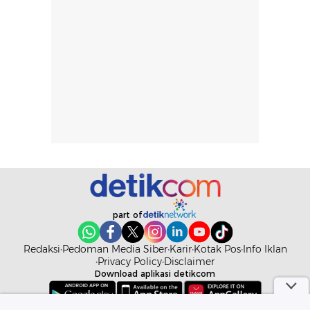
pada setiap orang,
mengenai
tergantung jenis
performa dalam
rambut, aktivitas,
jangka panjang,
dan kondisi
seperti
lingkungan.
kenyamanan
Namun, dari
setelah
pengalaman
pemakaian rutin
penggunaan
atau
hingga repurchase
kecocokannya
beberapa kali,
pada berbagai
performanya
kondisi kulit,
terasa cukup
masih
konsisten untuk
memerlukan
part of
penggunaan
penggunaan lebih
sehari-hari.
lanjut.
Redaksi
Pedoman Media Siber
Karir
Kotak Pos
Info Iklan
Privacy Policy
Disclaimer
Download aplikasi detikcom