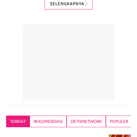
karena nyaman
perlindungan
teksturnya yg
SELENGKAPNYA
digunakan sebagai
harian dalam
milky lotion,
pelengkap
ukuran yang lebih
gampang
perawatan
praktis.
diratakan, ada
rambut sehari-
Kemasannya
sensai dinginy
hari. Pengalaman
ringkas sehingga
ada efek
penggunaan yang
mudah disimpan
lembabnya ju
konsisten menjadi
di dalam pouch
karna kulit aku
alasan produk ini
atau dibawa saat
kering meront
tetap masuk
bepergian. Dari
Kalau dipakai
dalam rutinitas.
penggunaan
dibawah mak
Hair mist ini
pertama,
juga ga peelin
memiliki aroma
teksturnya terasa
jadi nyaman gi
yang lembut dan
ringan dan mudah
Packagingnya 
memberikan
diratakan di kulit.
plastik tutup ul
kesan rambut
Produk juga
mutul botolny
lebih segar
memberikan hasil
meruncing jadi
TERKAIT
REKOMENDASI
DETIKNETWORK
POPULER
setelah
akhir yang
pas buat nakar
digunakan.
nyaman tanpa
sunscreennya.