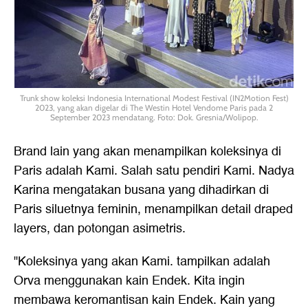
Trunk show koleksi Indonesia International Modest Festival (IN2Motion Fest)
2023, yang akan digelar di The Westin Hotel Vendome Paris pada 2
September 2023 mendatang. Foto: Dok. Gresnia/Wolipop.
Brand lain yang akan menampilkan koleksinya di
Paris adalah Kami. Salah satu pendiri Kami. Nadya
Karina mengatakan busana yang dihadirkan di
Paris siluetnya feminin, menampilkan detail draped
layers, dan potongan asimetris.
"Koleksinya yang akan Kami. tampilkan adalah
Orva menggunakan kain Endek. Kita ingin
membawa keromantisan kain Endek. Kain yang