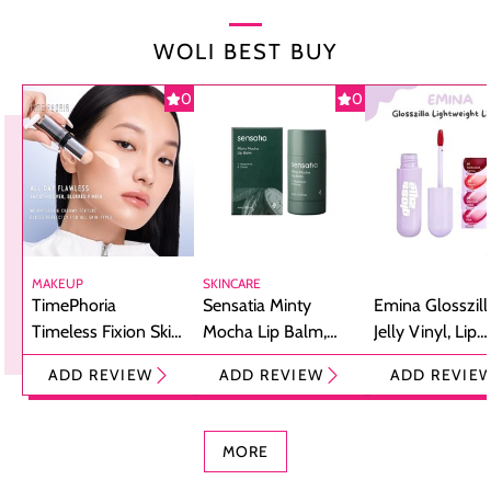
WOLI BEST BUY
0
0
MAKEUP
SKINCARE
TimePhoria
Sensatia Minty
Emina Glosszill
Timeless Fixion Skin
Mocha Lip Balm,
Jelly Vinyl, Lip
Tint Stick,
Pelembap Bibir
Cream Glossy
ADD REVIEW
ADD REVIEW
ADD REVIE
Foundation dan
dengan Aroma
Ringan dengan 
Concealer 2-in-1
Cokelat
Bibir Plumpy
MORE