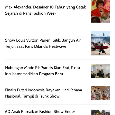
Wanginya tidak
terasa lengket
terus udah SP
Max Alexander, Desainer 10 Tahun yang Cetak
terasa berlebihan
berlebihan. Varian
40 yang pasti
Sejarah di Paris Fashion Week
sehingga tetap
Bright Glow
cocok dipakai 
nyaman dipakai
memberikan efek
aktifitas outdo
untuk aktivitas
akhir yang
juga. baru
harian, baik
membuat kulit
pemakaaian 6
sebelum maupun
tampak lebih
bulan tapi ker
Show Louis Vuitton Panen Kritik, Bangun Air
setelah
cerah, namun
bersihnya mu
Terjun saat Paris Dilanda Heatwave
beraktivitas di luar
hasilnya tetap
ku
ruangan. Selain
dapat berbeda
memberikan
pada setiap jenis
Hubungan Mode RI-Prancis Kian Erat, Pintu
aroma pada
kulit. Produk ini
Incubator Hadirkan Program Baru
rambut, produk ini
mengandung
juga membantu
Amino dan
rambut terasa
Vitamin C, serta
Finalis Puteri Indonesia Rayakan Hari Kebaya
lebih halus dan
dilengkapi SPF 35
Nasional, Tampil di Trunk Show
mudah diatur
PA+++ untuk
setelah
membantu
60 Anak Ramaikan Fashion Show Endek
diaplikasikan.
melindungi kulit