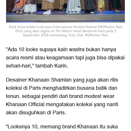
Trunk show koleksi Indonesia International Modest Festival (IN2Motion Fest)
2023, yang akan digelar di The Westin Hotel Vendome Paris pada 2
September 2023 mendatang. Foto: Dok. IN2Motion Fest.
"Ada 10 looks supaya kain wastra bukan hanya
acara resmi atau keagamaan tapi juga bisa dipakai
sehari-hari," tambah Karin.
Desainer Khanaan Shamlan yang juga akan rilis
koleksi di Paris menghadirkan busana batik dan
tenun. sebagai pendiri dari brand modest wear
Khanaan Official mengatakan koleksi yang nanti
akan disuguhkan di Paris.
"Looksnya 10, memang brand Khanaan itu suka