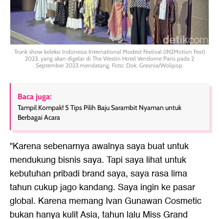
Trunk show koleksi Indonesia International Modest Festival (IN2Motion Fest)
2023, yang akan digelar di The Westin Hotel Vendome Paris pada 2
September 2023 mendatang. Foto: Dok. Gresnia/Wolipop.
Baca juga:
Tampil Kompak! 5 Tips Pilih Baju Sarambit Nyaman untuk
Berbagai Acara
"Karena sebenarnya awalnya saya buat untuk
mendukung bisnis saya. Tapi saya lihat untuk
kebutuhan pribadi brand saya, saya rasa lima
tahun cukup jago kandang. Saya ingin ke pasar
global. Karena memang Ivan Gunawan Cosmetic
bukan hanya kulit Asia, tahun lalu Miss Grand