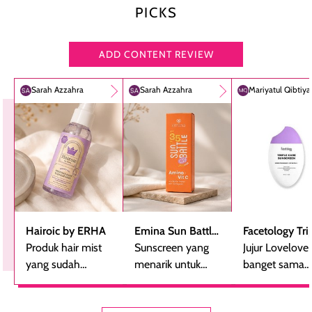
PICKS
ADD CONTENT REVIEW
Sarah Azzahra
Sarah Azzahra
Mariyatul Qibtiy
Hairoic by ERHA
Emina Sun Battle
Facetology Tri
Produk hair mist
SPF 35 PA+++
Sunscreen yang
Care Sunscree
Jujur Lovelove
yang sudah
Bright Glow Fun
menarik untuk
SPF 40 PA+++
banget sama
beberapa kali
Size
dicoba, terutama
sunscreen iniii..
dibeli ulang
bagi yang mencari
suka sama