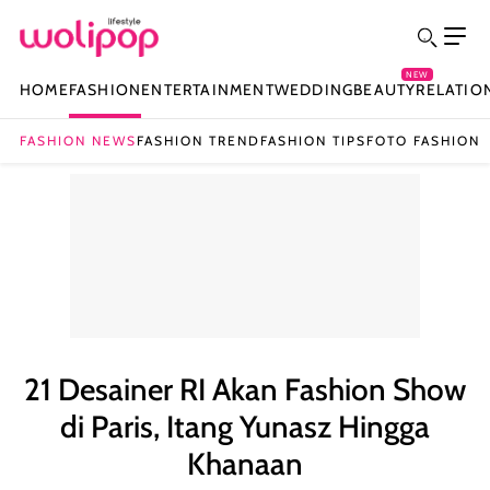
NEW
HOME
FASHION
ENTERTAINMENT
WEDDING
BEAUTY
RELATIO
FASHION NEWS
FASHION TREND
FASHION TIPS
FOTO FASHION
21 Desainer RI Akan Fashion Show
di Paris, Itang Yunasz Hingga
Khanaan