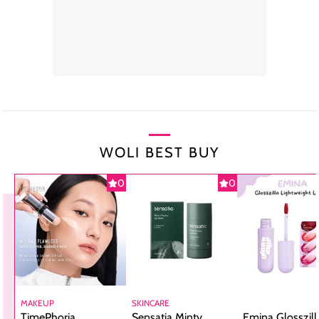
WOLI BEST BUY
0
0
MAKEUP
SKINCARE
TimePhoria
Sensatia Minty
Emina Glosszill