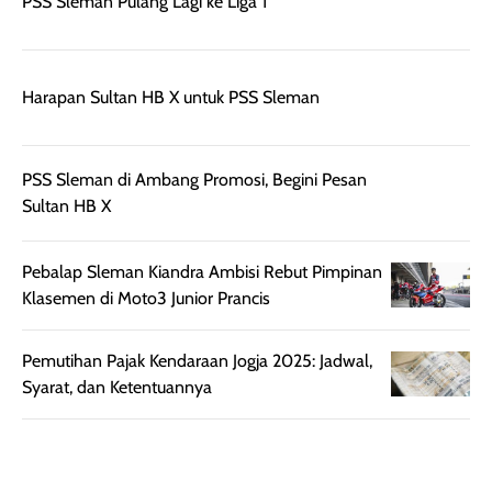
aroma pada
kulit. Produk ini
PSS Sleman Pulang Lagi ke Liga 1
rambut, produk ini
mengandung
juga membantu
Amino dan
rambut terasa
Vitamin C, serta
Harapan Sultan HB X untuk PSS Sleman
lebih halus dan
dilengkapi SPF 35
mudah diatur
PA+++ untuk
setelah
membantu
PSS Sleman di Ambang Promosi, Begini Pesan
diaplikasikan.
melindungi kulit
Sultan HB X
Kemasannya
dari paparan sinar
praktis dengan
UV saat
botol spray yang
beraktivitas di
Pebalap Sleman Kiandra Ambisi Rebut Pimpinan
mudah digunakan
siang hari.
Klasemen di Moto3 Junior Prancis
dan cukup ringkas
Meskipun begitu,
untuk dibawa saat
sunscreen tetap
Pemutihan Pajak Kendaraan Jogja 2025: Jadwal,
bepergian.
perlu diaplikasikan
Syarat, dan Ketentuannya
Semprotan yang
ulang sesuai
dihasilkan juga
kebutuhan agar
merata sehingga
perlindungannya
memudahkan
tetap optimal.