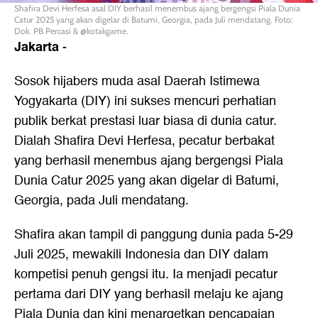
Shafira Devi Herfesa asal DIY berhasil menembus ajang bergengsi Piala Dunia
Catur 2025 yang akan digelar di Batumi, Georgia, pada Juli mendatang. Foto:
Dok. PB Percasi & @kotakgame.
Jakarta
-
Sosok hijabers muda asal Daerah Istimewa
Yogyakarta (DIY) ini sukses mencuri perhatian
publik berkat prestasi luar biasa di dunia catur.
Dialah Shafira Devi Herfesa, pecatur berbakat
yang berhasil menembus ajang bergengsi Piala
Dunia Catur 2025 yang akan digelar di Batumi,
Georgia, pada Juli mendatang.
Shafira akan tampil di panggung dunia pada 5-29
Juli 2025, mewakili Indonesia dan DIY dalam
kompetisi penuh gengsi itu. Ia menjadi pecatur
pertama dari DIY yang berhasil melaju ke ajang
Piala Dunia dan kini menargetkan pencapaian