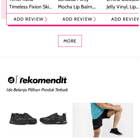
Timeless Fixion Skin
Mocha Lip Balm,
Jelly Vinyl, Lip
Tint Stick,
Pelembap Bibir
Cream Glossy
ADD REVIEW
ADD REVIEW
ADD REVIE
Foundation dan
dengan Aroma
Ringan dengan 
Concealer 2-in-1
Cokelat
Bibir Plumpy
MORE
Ide Belanja Pilihan Produk Terbaik