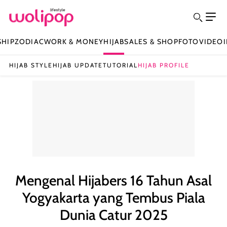
SHIP
ZODIAC
WORK & MONEY
HIJAB
SALES & SHOP
FOTO
VIDEO
HIJAB STYLE
HIJAB UPDATE
TUTORIAL
HIJAB PROFILE
Mengenal Hijabers 16 Tahun Asal
Yogyakarta yang Tembus Piala
Dunia Catur 2025