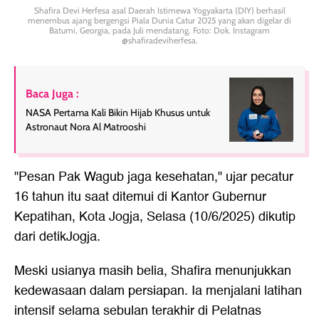
Shafira Devi Herfesa asal Daerah Istimewa Yogyakarta (DIY) berhasil
menembus ajang bergengsi Piala Dunia Catur 2025 yang akan digelar di
Batumi, Georgia, pada Juli mendatang. Foto: Dok. Instagram
@shafiradeviherfesa.
Baca Juga :
NASA Pertama Kali Bikin Hijab Khusus untuk
Astronaut Nora Al Matrooshi
"Pesan Pak Wagub jaga kesehatan," ujar pecatur
16 tahun itu saat ditemui di Kantor Gubernur
Kepatihan, Kota Jogja, Selasa (10/6/2025) dikutip
dari detikJogja.
Meski usianya masih belia, Shafira menunjukkan
kedewasaan dalam persiapan. Ia menjalani latihan
intensif selama sebulan terakhir di Pelatnas