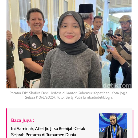
Pecatur DIY Shafira Devi Herfesa di kantor Gubernur Kepatihan, Kota Jogja,
Selasa (10/6/2025). Foto: Serly Putri Jumbadi/detikJogja.
Baca Juga :
Ini Aaminah, Atlet Jiu Jitsu Berhijab Cetak
Sejarah Pertama di Turnamen Dunia