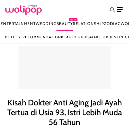
NEW
N
ENTERTAINMENT
WEDDING
BEAUTY
RELATIONSHIP
ZODIAC
WO
BEAUTY RECOMMENDATION
BEAUTY PICKS
MAKE UP & SKIN C
Kisah Dokter Anti Aging Jadi Ayah
Tertua di Usia 93, Istri Lebih Muda
56 Tahun