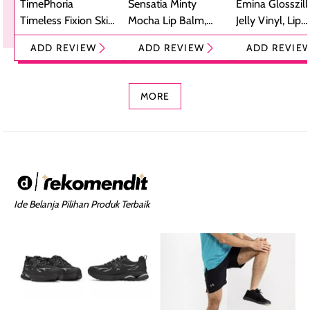
TimePhoria
Sensatia Minty
Emina Glosszill
Timeless Fixion Skin
Mocha Lip Balm,
Jelly Vinyl, Lip
Tint Stick,
Pelembap Bibir
Cream Glossy
ADD REVIEW
ADD REVIEW
ADD REVIE
Foundation dan
dengan Aroma
Ringan dengan 
Concealer 2-in-1
Cokelat
Bibir Plumpy
MORE
Ide Belanja Pilihan Produk Terbaik