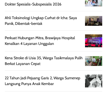
aroma pada
kulit. Produk ini
Dokter Spesialis-Subspesialis 2026
rambut, produk ini
mengandung
juga membantu
Amino dan
Ahli Toksinologi Ungkap Curhat dr Icha: Saya
rambut terasa
Vitamin C, serta
Panik, Dibentak-bentak
lebih halus dan
dilengkapi SPF 35
mudah diatur
PA+++ untuk
Perkuat Hubungan Mitra, Brawijaya Hospital
setelah
membantu
Kenalkan 4 Layanan Unggulan
diaplikasikan.
melindungi kulit
Kemasannya
dari paparan sinar
praktis dengan
UV saat
Kena Stroke di Usia 35, Warga Tasikmalaya Pulih
botol spray yang
beraktivitas di
Berkat Layanan Cepat
mudah digunakan
siang hari.
dan cukup ringkas
Meskipun begitu,
22 Tahun Jadi Pejuang Garis 2, Warga Sumenep
untuk dibawa saat
sunscreen tetap
Langsung Punya Anak Kembar
bepergian.
perlu diaplikasikan
Semprotan yang
ulang sesuai
dihasilkan juga
kebutuhan agar
merata sehingga
perlindungannya