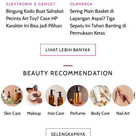
ELEKTRONIK & GADGET
OLAHRAGA
Bingung Kado Buat Sahabat
Sering Main Basket di
Pecinta Art Toy? Case HP
Lapangan Aspal? Tiga
Karakter Ini Bisa Jadi Pilihan
Sepatu Ini Tahan Banting di
Permukaan Keras
LIHAT LEBIH BANYAK
BEAUTY RECOMMENDATION
Skin Care
Makeup
Hair Care
Perfume
Body Care
Nail Art
SELENGKAPNYA