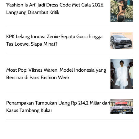
'Fashion Is Art' Jadi Dress Code Met Gala 2026,
botol spray yang
beraktivitas di
Langsung Disambut Kritik
mudah digunakan
siang hari.
dan cukup ringkas
Meskipun begitu,
untuk dibawa saat
sunscreen tetap
KPK Lelang Innova Zenix-Sepatu Gucci hingga
bepergian.
perlu diaplikasikan
Tas Loewe, Siapa Minat?
Semprotan yang
ulang sesuai
dihasilkan juga
kebutuhan agar
merata sehingga
perlindungannya
memudahkan
tetap optimal.
Most Pop: Viknes Waren, Model Indonesia yang
pengaplikasian
Karena baru
Bersinar di Paris Fashion Week
tanpa membuat
pertama kali
rambut terasa
mencoba, review
berat. Perlu
ini berfokus pada
Penampakan Tumpukan Uang Rp 214,2 Miliar dari
diingat bahwa
kesan awal
Kasus Tambang Kukar
ketahanan aroma
penggunaan.
dapat berbeda
Penilaian
pada setiap orang,
mengenai
tergantung jenis
performa dalam