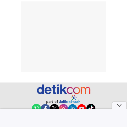
rambut, aktivitas,
jangka panjang,
dan kondisi
seperti
lingkungan.
kenyamanan
Namun, dari
setelah
pengalaman
pemakaian rutin
penggunaan
atau
hingga repurchase
kecocokannya
beberapa kali,
pada berbagai
performanya
kondisi kulit,
terasa cukup
masih
konsisten untuk
memerlukan
penggunaan
penggunaan lebih
sehari-hari.
lanjut.
part of
Redaksi
Pedoman Media Siber
Karir
Kotak Pos
Info Iklan
Privacy Policy
Disclaimer
Download aplikasi detikcom