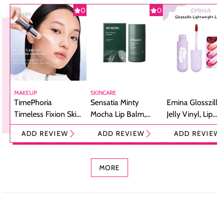
0
0
MAKEUP
SKINCARE
TimePhoria
Sensatia Minty
Emina Glosszill
Timeless Fixion Skin
Mocha Lip Balm,
Jelly Vinyl, Lip
Tint Stick,
Pelembap Bibir
Cream Glossy
ADD REVIEW
ADD REVIEW
ADD REVIE
Foundation dan
dengan Aroma
Ringan dengan 
Concealer 2-in-1
Cokelat
Bibir Plumpy
MORE