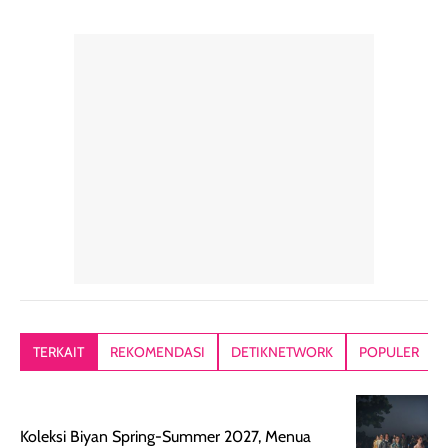
pelengkap
ukuran yang lebih
gampang
perawatan
praktis.
diratakan, ada
rambut sehari-
Kemasannya
sensai dinginy
hari. Pengalaman
ringkas sehingga
ada efek
penggunaan yang
mudah disimpan
lembabnya ju
konsisten menjadi
di dalam pouch
karna kulit aku
alasan produk ini
atau dibawa saat
kering meront
tetap masuk
bepergian. Dari
Kalau dipakai
dalam rutinitas.
penggunaan
dibawah mak
Hair mist ini
pertama,
juga ga peelin
memiliki aroma
teksturnya terasa
jadi nyaman gi
yang lembut dan
ringan dan mudah
Packagingnya 
memberikan
diratakan di kulit.
plastik tutup ul
kesan rambut
Produk juga
mutul botolny
lebih segar
memberikan hasil
meruncing jadi
TERKAIT
REKOMENDASI
DETIKNETWORK
POPULER
setelah
akhir yang
pas buat nakar
digunakan.
nyaman tanpa
sunscreennya.
Wanginya tidak
terasa lengket
terus udah SP
Koleksi Biyan Spring-Summer 2027, Menua
terasa berlebihan
berlebihan. Varian
40 yang pasti