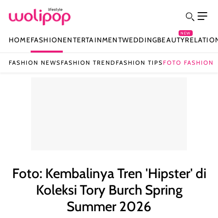
NEW
HOME
FASHION
ENTERTAINMENT
WEDDING
BEAUTY
RELATIO
FASHION NEWS
FASHION TREND
FASHION TIPS
FOTO FASHION
Foto: Kembalinya Tren 'Hipster' di
Koleksi Tory Burch Spring
Summer 2026