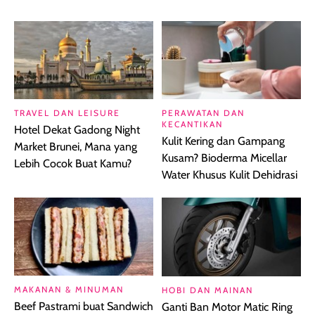
TRAVEL DAN LEISURE
PERAWATAN DAN
KECANTIKAN
Hotel Dekat Gadong Night
Kulit Kering dan Gampang
Market Brunei, Mana yang
Kusam? Bioderma Micellar
Lebih Cocok Buat Kamu?
Water Khusus Kulit Dehidrasi
MAKANAN & MINUMAN
HOBI DAN MAINAN
Beef Pastrami buat Sandwich
Ganti Ban Motor Matic Ring