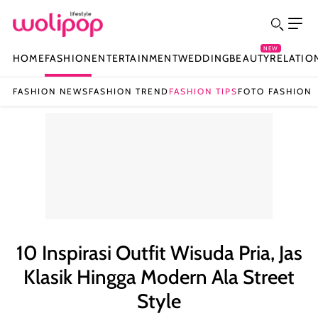
NEW
HOME
FASHION
ENTERTAINMENT
WEDDING
BEAUTY
RELATIO
FASHION NEWS
FASHION TREND
FASHION TIPS
FOTO FASHION
10 Inspirasi Outfit Wisuda Pria, Jas
Klasik Hingga Modern Ala Street
Style