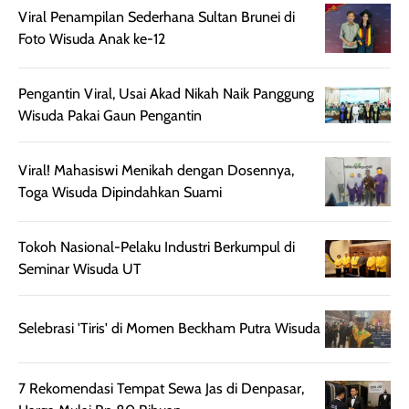
harian, baik
membuat kulit
pemakaaian 6
Viral Penampilan Sederhana Sultan Brunei di
sebelum maupun
tampak lebih
bulan tapi ker
Foto Wisuda Anak ke-12
setelah
cerah, namun
bersihnya mu
beraktivitas di luar
hasilnya tetap
ku
Pengantin Viral, Usai Akad Nikah Naik Panggung
ruangan. Selain
dapat berbeda
Wisuda Pakai Gaun Pengantin
memberikan
pada setiap jenis
aroma pada
kulit. Produk ini
rambut, produk ini
mengandung
Viral! Mahasiswi Menikah dengan Dosennya,
juga membantu
Amino dan
Toga Wisuda Dipindahkan Suami
rambut terasa
Vitamin C, serta
lebih halus dan
dilengkapi SPF 35
Tokoh Nasional-Pelaku Industri Berkumpul di
mudah diatur
PA+++ untuk
Seminar Wisuda UT
setelah
membantu
diaplikasikan.
melindungi kulit
Kemasannya
dari paparan sinar
Selebrasi 'Tiris' di Momen Beckham Putra Wisuda
praktis dengan
UV saat
botol spray yang
beraktivitas di
mudah digunakan
siang hari.
7 Rekomendasi Tempat Sewa Jas di Denpasar,
dan cukup ringkas
Meskipun begitu,