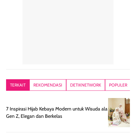
hari. Pengalaman
ringkas sehingga
ada efek
penggunaan yang
mudah disimpan
lembabnya ju
konsisten menjadi
di dalam pouch
karna kulit aku
alasan produk ini
atau dibawa saat
kering meront
tetap masuk
bepergian. Dari
Kalau dipakai
dalam rutinitas.
penggunaan
dibawah mak
Hair mist ini
pertama,
juga ga peelin
memiliki aroma
teksturnya terasa
jadi nyaman gi
yang lembut dan
ringan dan mudah
Packagingnya 
memberikan
diratakan di kulit.
plastik tutup ul
kesan rambut
Produk juga
mutul botolny
lebih segar
memberikan hasil
meruncing jadi
TERKAIT
REKOMENDASI
DETIKNETWORK
POPULER
setelah
akhir yang
pas buat nakar
digunakan.
nyaman tanpa
sunscreennya.
Wanginya tidak
terasa lengket
terus udah SP
7 Inspirasi Hijab Kebaya Modern untuk Wisuda ala
terasa berlebihan
berlebihan. Varian
40 yang pasti
Gen Z, Elegan dan Berkelas
sehingga tetap
Bright Glow
cocok dipakai 
nyaman dipakai
memberikan efek
aktifitas outdo
untuk aktivitas
akhir yang
juga. baru