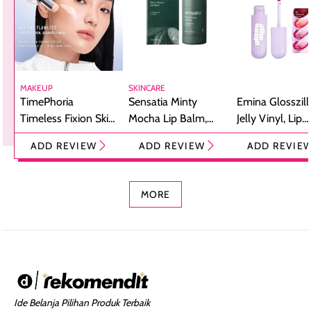
MAKEUP
SKINCARE
TimePhoria
Sensatia Minty
Emina Glosszill
Timeless Fixion Skin
Mocha Lip Balm,
Jelly Vinyl, Lip
Tint Stick,
Pelembap Bibir
Cream Glossy
ADD REVIEW
ADD REVIEW
ADD REVIE
Foundation dan
dengan Aroma
Ringan dengan 
Concealer 2-in-1
Cokelat
Bibir Plumpy
MORE
Ide Belanja Pilihan Produk Terbaik