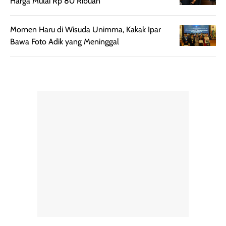
Harga Mulai Rp 80 Ribuan
untuk dibawa saat
sunscreen tetap
bepergian.
perlu diaplikasikan
Momen Haru di Wisuda Unimma, Kakak Ipar
Semprotan yang
ulang sesuai
Bawa Foto Adik yang Meninggal
dihasilkan juga
kebutuhan agar
merata sehingga
perlindungannya
memudahkan
tetap optimal.
pengaplikasian
Karena baru
tanpa membuat
pertama kali
rambut terasa
mencoba, review
berat. Perlu
ini berfokus pada
diingat bahwa
kesan awal
ketahanan aroma
penggunaan.
dapat berbeda
Penilaian
pada setiap orang,
mengenai
tergantung jenis
performa dalam
rambut, aktivitas,
jangka panjang,
dan kondisi
seperti
lingkungan.
kenyamanan