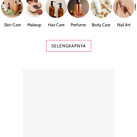
Skin Care
Makeup
Hair Care
Perfume
Body Care
Nail Art
SELENGKAPNYA