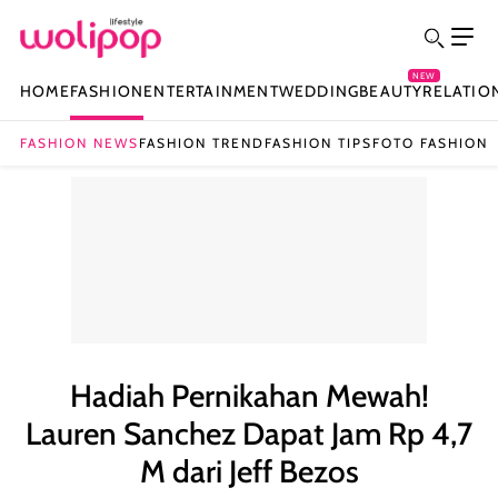
NEW
HOME
FASHION
ENTERTAINMENT
WEDDING
BEAUTY
RELATIO
FASHION NEWS
FASHION TREND
FASHION TIPS
FOTO FASHION
Hadiah Pernikahan Mewah!
Lauren Sanchez Dapat Jam Rp 4,7
M dari Jeff Bezos