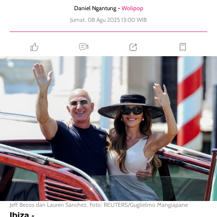
Daniel Ngantung -
Wolipop
Jumat, 08 Agu 2025 13:00 WIB
1
Jeff Bezos dan Lauren Sanchez. Foto: REUTERS/Guglielmo Mangiapane
Ibiza
-