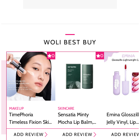
WOLI BEST BUY
0
0
MAKEUP
SKINCARE
TimePhoria
Sensatia Minty
Emina Glosszill
Timeless Fixion Skin
Mocha Lip Balm,
Jelly Vinyl, Lip
Tint Stick,
Pelembap Bibir
Cream Glossy
ADD REVIEW
ADD REVIEW
ADD REVIE
Foundation dan
dengan Aroma
Ringan dengan 