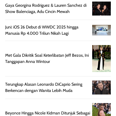
rambut terasa
Vitamin C, serta
Gaya Georgina Rodriguez & Lauren Sanchez di
lebih halus dan
dilengkapi SPF 35
Show Balenciaga, Adu Cincin Mewah
mudah diatur
PA+++ untuk
setelah
membantu
Juni: iOS 26 Debut di WWDC 2025 hingga
diaplikasikan.
melindungi kulit
Manusia Rp 4.000 Triliun Nikah Lagi
Kemasannya
dari paparan sinar
praktis dengan
UV saat
botol spray yang
beraktivitas di
mudah digunakan
siang hari.
Met Gala Dikritik Soal Keterlibatan Jeff Bezos, Ini
dan cukup ringkas
Meskipun begitu,
Tanggapan Anna Wintour
untuk dibawa saat
sunscreen tetap
bepergian.
perlu diaplikasikan
Semprotan yang
ulang sesuai
dihasilkan juga
kebutuhan agar
Terungkap Alasan Leonardo DiCaprio Sering
merata sehingga
perlindungannya
Berkencan dengan Wanita Lebih Muda
memudahkan
tetap optimal.
pengaplikasian
Karena baru
tanpa membuat
pertama kali
Beyonce Hingga Nicole Kidman Ditunjuk Sebagai
rambut terasa
mencoba, review