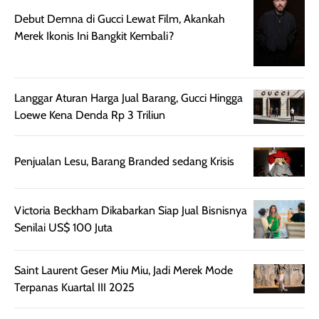
memberikan
pada setiap jenis
Debut Demna di Gucci Lewat Film, Akankah
aroma pada
kulit. Produk ini
Merek Ikonis Ini Bangkit Kembali?
rambut, produk ini
mengandung
juga membantu
Amino dan
rambut terasa
Vitamin C, serta
Langgar Aturan Harga Jual Barang, Gucci Hingga
lebih halus dan
dilengkapi SPF 35
Loewe Kena Denda Rp 3 Triliun
mudah diatur
PA+++ untuk
setelah
membantu
diaplikasikan.
melindungi kulit
Penjualan Lesu, Barang Branded sedang Krisis
Kemasannya
dari paparan sinar
praktis dengan
UV saat
botol spray yang
beraktivitas di
Victoria Beckham Dikabarkan Siap Jual Bisnisnya
mudah digunakan
siang hari.
Senilai US$ 100 Juta
dan cukup ringkas
Meskipun begitu,
untuk dibawa saat
sunscreen tetap
Saint Laurent Geser Miu Miu, Jadi Merek Mode
bepergian.
perlu diaplikasikan
Terpanas Kuartal III 2025
Semprotan yang
ulang sesuai
dihasilkan juga
kebutuhan agar