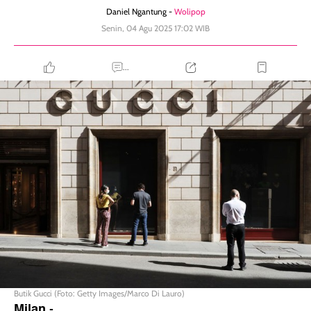
Daniel Ngantung -
Wolipop
Senin, 04 Agu 2025 17:02 WIB
...
Butik Gucci (Foto: Getty Images/Marco Di Lauro)
Milan
-