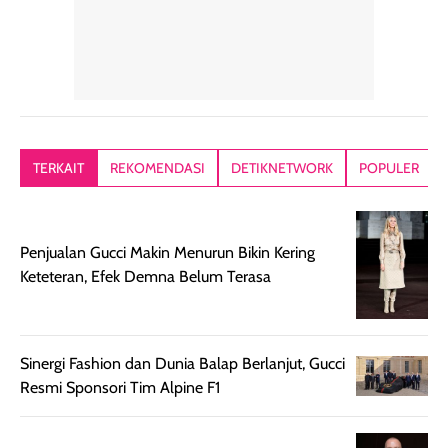
dalam rutinitas.
penggunaan
dibawah mak
Hair mist ini
pertama,
juga ga peelin
memiliki aroma
teksturnya terasa
jadi nyaman gi
yang lembut dan
ringan dan mudah
Packagingnya 
memberikan
diratakan di kulit.
plastik tutup ul
kesan rambut
Produk juga
mutul botolny
lebih segar
memberikan hasil
meruncing jadi
TERKAIT
REKOMENDASI
DETIKNETWORK
POPULER
setelah
akhir yang
pas buat nakar
digunakan.
nyaman tanpa
sunscreennya.
Wanginya tidak
terasa lengket
terus udah SP
Penjualan Gucci Makin Menurun Bikin Kering
terasa berlebihan
berlebihan. Varian
40 yang pasti
Keteteran, Efek Demna Belum Terasa
sehingga tetap
Bright Glow
cocok dipakai 
nyaman dipakai
memberikan efek
aktifitas outdo
untuk aktivitas
akhir yang
juga. baru
harian, baik
membuat kulit
pemakaaian 6
Sinergi Fashion dan Dunia Balap Berlanjut, Gucci
sebelum maupun
tampak lebih
bulan tapi ker
Resmi Sponsori Tim Alpine F1
setelah
cerah, namun
bersihnya mu
beraktivitas di luar
hasilnya tetap
ku
ruangan. Selain
dapat berbeda