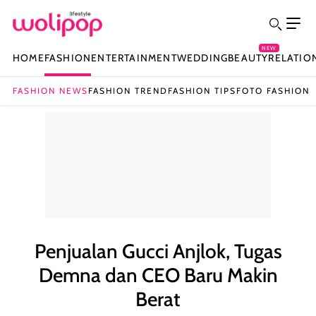
NEW
HOME
FASHION
ENTERTAINMENT
WEDDING
BEAUTY
RELATIO
FASHION NEWS
FASHION TREND
FASHION TIPS
FOTO FASHION
Penjualan Gucci Anjlok, Tugas
Demna dan CEO Baru Makin
Berat