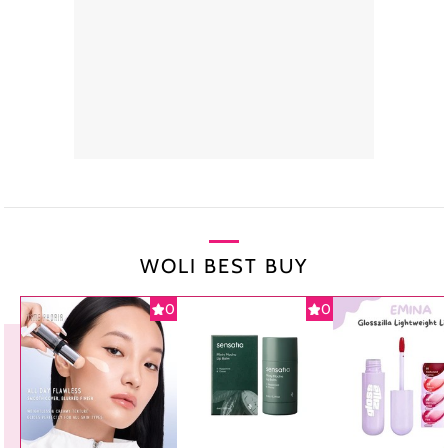
WOLI BEST BUY
0
0