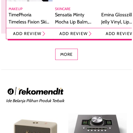
MAKEUP
SKINCARE
TimePhoria
Sensatia Minty
Emina Glosszill
Timeless Fixion Skin
Mocha Lip Balm,
Jelly Vinyl, Lip
Tint Stick,
Pelembap Bibir
Cream Glossy
ADD REVIEW
ADD REVIEW
ADD REVIE
Foundation dan
dengan Aroma
Ringan dengan 
Concealer 2-in-1
Cokelat
Bibir Plumpy
MORE
Ide Belanja Pilihan Produk Terbaik