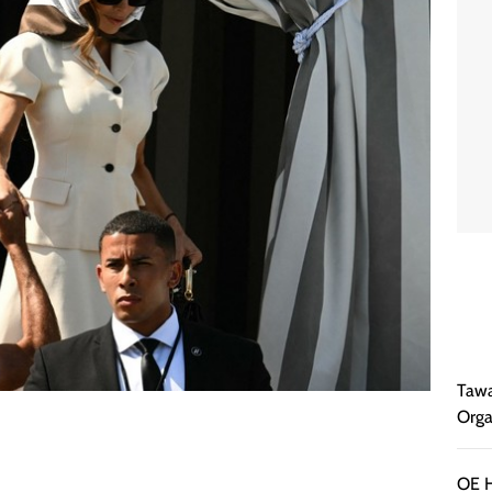
Tawa
Orga
OE H