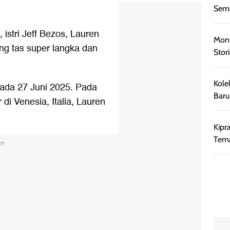
Sema
 istri Jeff Bezos, Lauren
Moni
g tas super langka dan
Stor
Kole
pada 27 Juni 2025. Pada
Baru
di Venesia, Italia, Lauren
Kipr
Tem
NT