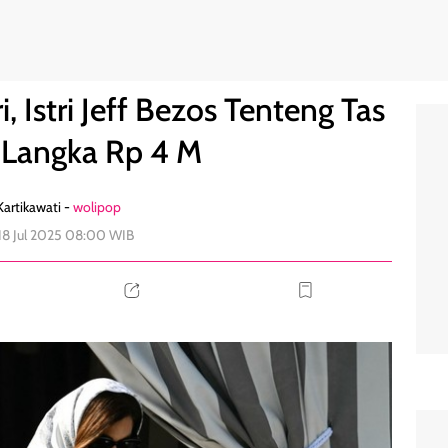
Tas Hermes Langka Rp 4 M
0
, Istri Jeff Bezos Tenteng Tas
Langka Rp 4 M
artikawati -
wolipop
 18 Jul 2025 08:00 WIB