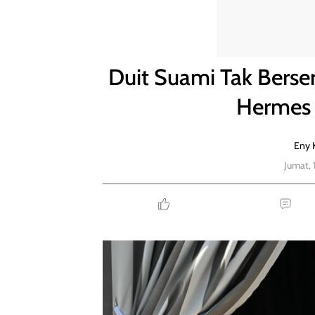
Duit Suami Tak Berseri, Istri Jeff Bezos Tenteng 
Duit Suami Tak Berseri
Hermes 
Eny K
Jumat,