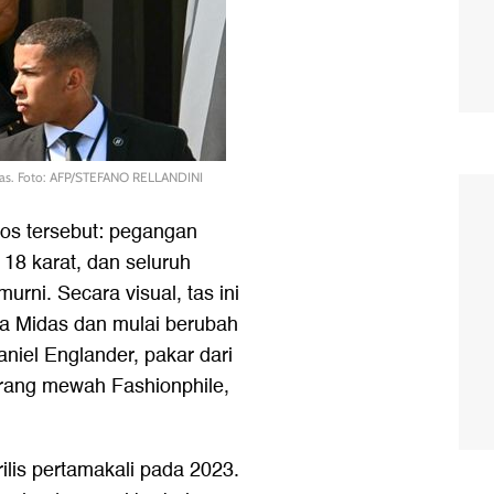
as. Foto: AFP/STEFANO RELLANDINI
tos tersebut: pegangan
 18 karat, dan seluruh
urni. Secara visual, tas ini
ja Midas dan mulai berubah
niel Englander, pakar dari
barang mewah Fashionphile,
rilis pertamakali pada 2023.