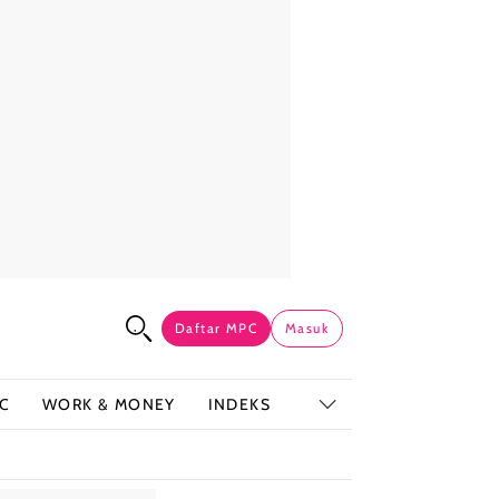
Daftar MPC
Masuk
C
WORK & MONEY
INDEKS