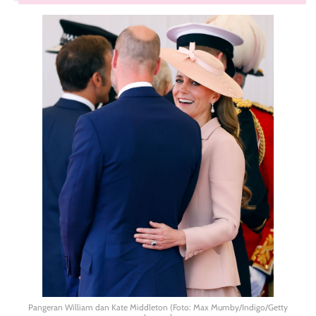
Pangeran William dan Kate Middleton (Foto: Max Mumby/Indigo/Getty