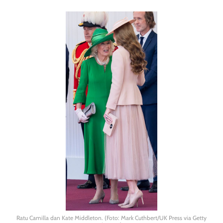
Ratu Camilla dan Kate Middleton. (Foto: Mark Cuthbert/UK Press via Getty