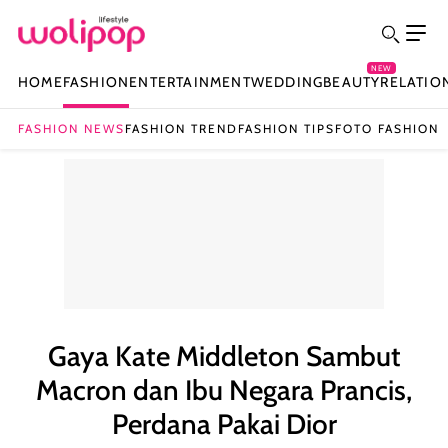
NEW
HOME
FASHION
ENTERTAINMENT
WEDDING
BEAUTY
RELATIO
FASHION NEWS
FASHION TREND
FASHION TIPS
FOTO FASHION
Gaya Kate Middleton Sambut
Macron dan Ibu Negara Prancis,
Perdana Pakai Dior