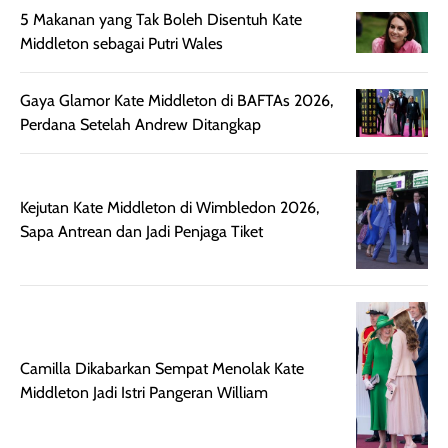
botol spray yang
beraktivitas di
5 Makanan yang Tak Boleh Disentuh Kate
mudah digunakan
siang hari.
Middleton sebagai Putri Wales
dan cukup ringkas
Meskipun begitu,
untuk dibawa saat
sunscreen tetap
Gaya Glamor Kate Middleton di BAFTAs 2026,
bepergian.
perlu diaplikasikan
Perdana Setelah Andrew Ditangkap
Semprotan yang
ulang sesuai
dihasilkan juga
kebutuhan agar
merata sehingga
perlindungannya
Kejutan Kate Middleton di Wimbledon 2026,
memudahkan
tetap optimal.
Sapa Antrean dan Jadi Penjaga Tiket
pengaplikasian
Karena baru
tanpa membuat
pertama kali
rambut terasa
mencoba, review
berat. Perlu
ini berfokus pada
diingat bahwa
kesan awal
ketahanan aroma
penggunaan.
Camilla Dikabarkan Sempat Menolak Kate
dapat berbeda
Penilaian
Middleton Jadi Istri Pangeran William
pada setiap orang,
mengenai
tergantung jenis
performa dalam