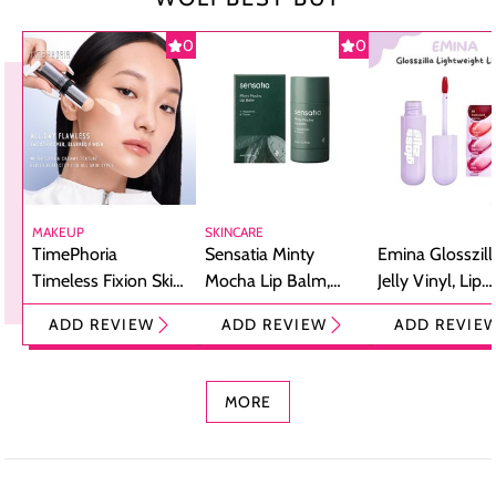
0
0
MAKEUP
SKINCARE
TimePhoria
Sensatia Minty
Emina Glosszill
Timeless Fixion Skin
Mocha Lip Balm,
Jelly Vinyl, Lip
Tint Stick,
Pelembap Bibir
Cream Glossy
ADD REVIEW
ADD REVIEW
ADD REVIE
Foundation dan
dengan Aroma
Ringan dengan 
Concealer 2-in-1
Cokelat
Bibir Plumpy
MORE