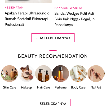
KESEHATAN
PAKAIAN WANITA
Apakah Terapi Ultrasound di
Sandal Wedges Kulit Asli
Rumah Seefektif Fisioterapi
Bikin Kaki Nggak Pegal, Ini
Profesional?
Rahasianya
LIHAT LEBIH BANYAK
BEAUTY RECOMMENDATION
Skin Care
Makeup
Hair Care
Perfume
Body Care
Nail Art
SELENGKAPNYA