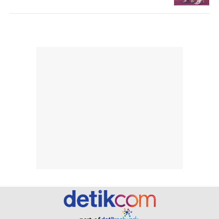
rambut, aktivitas,
jangka panjang,
dan kondisi
seperti
lingkungan.
kenyamanan
Namun, dari
setelah
pengalaman
pemakaian rutin
penggunaan
atau
hingga repurchase
kecocokannya
beberapa kali,
pada berbagai
performanya
kondisi kulit,
terasa cukup
masih
konsisten untuk
memerlukan
penggunaan
penggunaan lebih
sehari-hari.
lanjut.