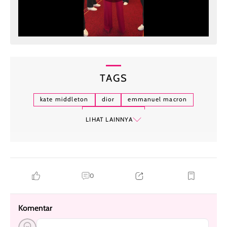
TAGS
kate middleton
dior
emmanuel macron
brigitte macron
LIHAT LAINNYA
0
Komentar