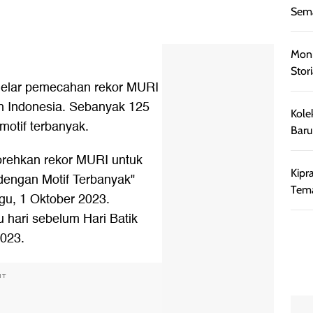
Sema
Moni
Stor
gelar pemecahan rekor MURI
uh Indonesia. Sebanyak 125
Kole
otif terbanyak.
Baru
norehkan rekor MURI untuk
Kipr
dengan Motif Terbanyak"
Tem
gu, 1 Oktober 2023.
 hari sebelum Hari Batik
2023.
NT