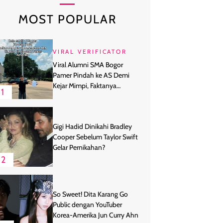
MOST POPULAR
VIRAL VERIFICATOR
Viral Alumni SMA Bogor
Pamer Pindah ke AS Demi
Kejar Mimpi, Faktanya
1
Ternyata
Gigi Hadid Dinikahi Bradley
Cooper Sebelum Taylor Swift
Gelar Pernikahan?
2
So Sweet! Dita Karang Go
Public dengan YouTuber
Korea-Amerika Jun Curry Ahn