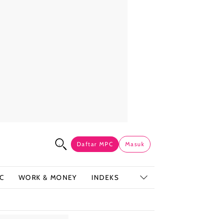
Daftar MPC
Masuk
C
WORK & MONEY
INDEKS