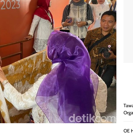
Tawa
Orga
OE H