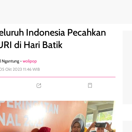
or MURI di Hari Batik
0
Seluruh Indonesia Pecahkan
RI di Hari Batik
l Ngantung -
wolipop
05 Okt 2023 11:46 WIB