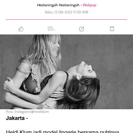
Hestianingsih Hestianingsih -
Wolipop
Rabu, 12 Okt 2022 17:30 WIB
...
Foto: Instagram/@heidiklum
Jakarta
-
Heidi Klum
jadi model lingerie bersama putrinya,