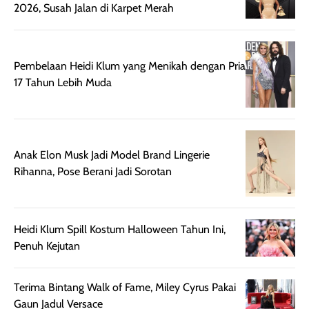
sebelum maupun
tampak lebih
bulan tapi ker
2026, Susah Jalan di Karpet Merah
setelah
cerah, namun
bersihnya mu
beraktivitas di luar
hasilnya tetap
ku
ruangan. Selain
dapat berbeda
Pembelaan Heidi Klum yang Menikah dengan Pria
memberikan
pada setiap jenis
17 Tahun Lebih Muda
aroma pada
kulit. Produk ini
rambut, produk ini
mengandung
juga membantu
Amino dan
rambut terasa
Vitamin C, serta
lebih halus dan
dilengkapi SPF 35
Anak Elon Musk Jadi Model Brand Lingerie
mudah diatur
PA+++ untuk
Rihanna, Pose Berani Jadi Sorotan
setelah
membantu
diaplikasikan.
melindungi kulit
Kemasannya
dari paparan sinar
Heidi Klum Spill Kostum Halloween Tahun Ini,
praktis dengan
UV saat
Penuh Kejutan
botol spray yang
beraktivitas di
mudah digunakan
siang hari.
dan cukup ringkas
Meskipun begitu,
Terima Bintang Walk of Fame, Miley Cyrus Pakai
untuk dibawa saat
sunscreen tetap
Gaun Jadul Versace