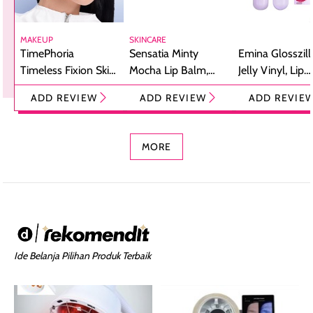
MAKEUP
SKINCARE
TimePhoria
Sensatia Minty
Emina Glosszill
Timeless Fixion Skin
Mocha Lip Balm,
Jelly Vinyl, Lip
Tint Stick,
Pelembap Bibir
Cream Glossy
ADD REVIEW
ADD REVIEW
ADD REVIE
Foundation dan
dengan Aroma
Ringan dengan 
Concealer 2-in-1
Cokelat
Bibir Plumpy
MORE
Ide Belanja Pilihan Produk Terbaik