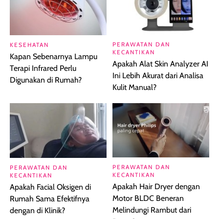
PERAWATAN DAN
KESEHATAN
KECANTIKAN
Kapan Sebenarnya Lampu
Apakah Alat Skin Analyzer AI
Terapi Infrared Perlu
Ini Lebih Akurat dari Analisa
Digunakan di Rumah?
Kulit Manual?
PERAWATAN DAN
PERAWATAN DAN
KECANTIKAN
KECANTIKAN
Apakah Hair Dryer dengan
Apakah Facial Oksigen di
Motor BLDC Beneran
Rumah Sama Efektifnya
Melindungi Rambut dari
dengan di Klinik?