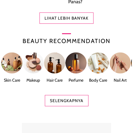
Panas?
LIHAT LEBIH BANYAK
BEAUTY RECOMMENDATION
Skin Care
Makeup
Hair Care
Perfume
Body Care
Nail Art
SELENGKAPNYA