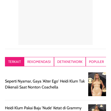
konsisten menjadi
di dalam pouch
karna kulit aku
alasan produk ini
atau dibawa saat
kering meront
tetap masuk
bepergian. Dari
Kalau dipakai
dalam rutinitas.
penggunaan
dibawah mak
Hair mist ini
pertama,
juga ga peelin
memiliki aroma
teksturnya terasa
jadi nyaman gi
yang lembut dan
ringan dan mudah
Packagingnya 
memberikan
diratakan di kulit.
plastik tutup ul
kesan rambut
Produk juga
mutul botolny
lebih segar
memberikan hasil
meruncing jadi
TERKAIT
REKOMENDASI
DETIKNETWORK
POPULER
setelah
akhir yang
pas buat nakar
digunakan.
nyaman tanpa
sunscreennya.
Wanginya tidak
terasa lengket
terus udah SP
Seperti Nyamar, Gaya 'Alter Ego' Heidi Klum Tak
terasa berlebihan
berlebihan. Varian
40 yang pasti
Dikenali Saat Nonton Coachella
sehingga tetap
Bright Glow
cocok dipakai 
nyaman dipakai
memberikan efek
aktifitas outdo
untuk aktivitas
akhir yang
juga. baru
harian, baik
membuat kulit
pemakaaian 6
Heidi Klum Pakai Baju 'Nude' Ketat di Grammy