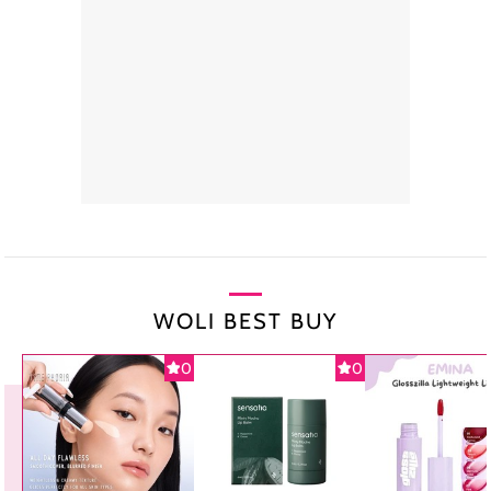
WOLI BEST BUY
0
0