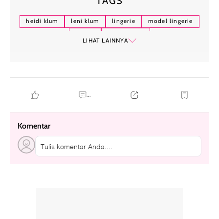
TAGS
heidi klum
leni klum
lingerie
model lingerie
model
supermodel
LIHAT LAINNYA
...
Komentar
Tulis komentar Anda....