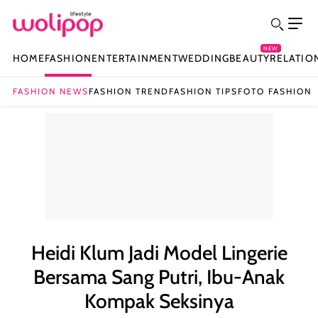
NEW
HOME
FASHION
ENTERTAINMENT
WEDDING
BEAUTY
RELATIO
FASHION NEWS
FASHION TREND
FASHION TIPS
FOTO FASHION
Heidi Klum Jadi Model Lingerie
Bersama Sang Putri, Ibu-Anak
Kompak Seksinya