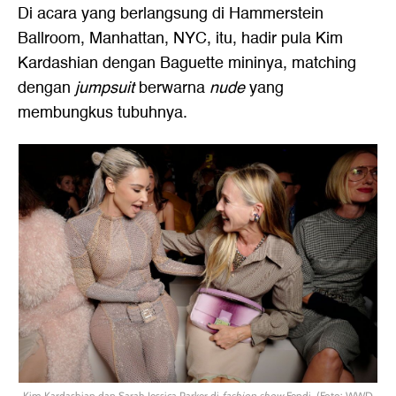
Di acara yang berlangsung di Hammerstein
Ballroom, Manhattan, NYC, itu, hadir pula Kim
Kardashian dengan Baguette mininya, matching
dengan
jumpsuit
berwarna
nude
yang
membungkus tubuhnya.
Kim Kardashian dan Sarah Jessica Parker di
fashion show
Fendi. (Foto: WWD