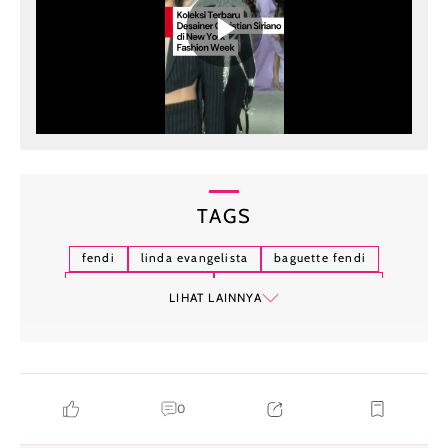
TAGS
fendi
linda evangelista
baguette fendi
sarah jessica parker
new york fashion week
LIHAT LAINNYA
0