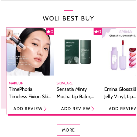
WOLI BEST BUY
0
0
MAKEUP
SKINCARE
TimePhoria
Sensatia Minty
Emina Glosszill
Timeless Fixion Skin
Mocha Lip Balm,
Jelly Vinyl, Lip
Tint Stick,
Pelembap Bibir
Cream Glossy
ADD REVIEW
ADD REVIEW
ADD REVIE
Foundation dan
dengan Aroma
Ringan dengan 
Concealer 2-in-1
Cokelat
Bibir Plumpy
MORE