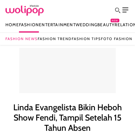
NEW
HOME
FASHION
ENTERTAINMENT
WEDDING
BEAUTY
RELATIO
FASHION NEWS
FASHION TREND
FASHION TIPS
FOTO FASHION
Linda Evangelista Bikin Heboh
Show Fendi, Tampil Setelah 15
Tahun Absen