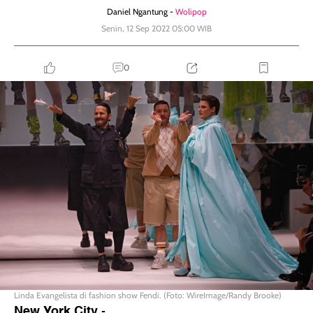
Daniel Ngantung -
Wolipop
Senin, 12 Sep 2022 05:00 WIB
0
Linda Evangelista di fashion show Fendi. (Foto: WireImage/Randy Brooke)
New York City
-