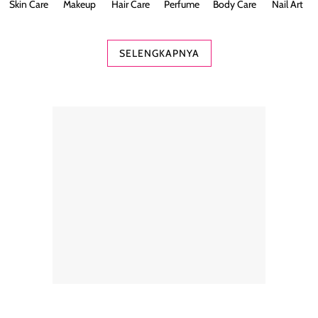
Skin Care
Makeup
Hair Care
Perfume
Body Care
Nail Art
SELENGKAPNYA