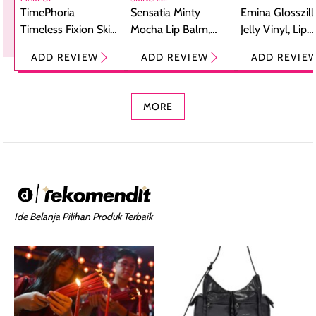
TimePhoria
Sensatia Minty
Emina Glosszill
Timeless Fixion Skin
Mocha Lip Balm,
Jelly Vinyl, Lip
Tint Stick,
Pelembap Bibir
Cream Glossy
ADD REVIEW
ADD REVIEW
ADD REVIE
Foundation dan
dengan Aroma
Ringan dengan 
Concealer 2-in-1
Cokelat
Bibir Plumpy
MORE
Ide Belanja Pilihan Produk Terbaik