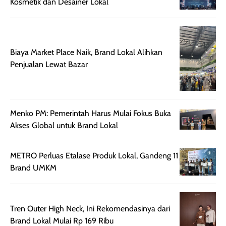
Kosmetik dan Desainer Lokal
memberikan
pada setiap jenis
aroma pada
kulit. Produk ini
rambut, produk ini
mengandung
juga membantu
Amino dan
Biaya Market Place Naik, Brand Lokal Alihkan
rambut terasa
Vitamin C, serta
Penjualan Lewat Bazar
lebih halus dan
dilengkapi SPF 35
mudah diatur
PA+++ untuk
setelah
membantu
diaplikasikan.
melindungi kulit
Menko PM: Pemerintah Harus Mulai Fokus Buka
Kemasannya
dari paparan sinar
Akses Global untuk Brand Lokal
praktis dengan
UV saat
botol spray yang
beraktivitas di
mudah digunakan
siang hari.
METRO Perluas Etalase Produk Lokal, Gandeng 11
dan cukup ringkas
Meskipun begitu,
Brand UMKM
untuk dibawa saat
sunscreen tetap
bepergian.
perlu diaplikasikan
Semprotan yang
ulang sesuai
Tren Outer High Neck, Ini Rekomendasinya dari
dihasilkan juga
kebutuhan agar
Brand Lokal Mulai Rp 169 Ribu
merata sehingga
perlindungannya