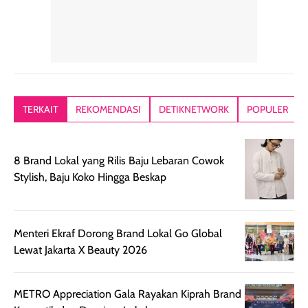
dalam rutinitas.
penggunaan
dibawah mak
Hair mist ini
pertama,
juga ga peelin
memiliki aroma
teksturnya terasa
jadi nyaman gi
yang lembut dan
ringan dan mudah
Packagingnya 
memberikan
diratakan di kulit.
plastik tutup ul
kesan rambut
Produk juga
mutul botolny
lebih segar
memberikan hasil
meruncing jadi
TERKAIT
REKOMENDASI
DETIKNETWORK
POPULER
setelah
akhir yang
pas buat nakar
digunakan.
nyaman tanpa
sunscreennya.
Wanginya tidak
terasa lengket
terus udah SP
8 Brand Lokal yang Rilis Baju Lebaran Cowok
terasa berlebihan
berlebihan. Varian
40 yang pasti
Stylish, Baju Koko Hingga Beskap
sehingga tetap
Bright Glow
cocok dipakai 
nyaman dipakai
memberikan efek
aktifitas outdo
untuk aktivitas
akhir yang
juga. baru
Menteri Ekraf Dorong Brand Lokal Go Global
harian, baik
membuat kulit
pemakaaian 6
Lewat Jakarta X Beauty 2026
sebelum maupun
tampak lebih
bulan tapi ker
setelah
cerah, namun
bersihnya mu
beraktivitas di luar
hasilnya tetap
ku
METRO Appreciation Gala Rayakan Kiprah Brand
ruangan. Selain
dapat berbeda