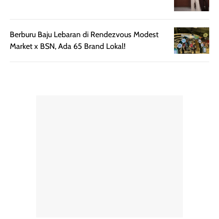
memudahkan
tetap optimal.
pengaplikasian
Karena baru
tanpa membuat
pertama kali
Berburu Baju Lebaran di Rendezvous Modest
rambut terasa
mencoba, review
Market x BSN, Ada 65 Brand Lokal!
berat. Perlu
ini berfokus pada
diingat bahwa
kesan awal
ketahanan aroma
penggunaan.
dapat berbeda
Penilaian
pada setiap orang,
mengenai
tergantung jenis
performa dalam
rambut, aktivitas,
jangka panjang,
dan kondisi
seperti
lingkungan.
kenyamanan
Namun, dari
setelah
pengalaman
pemakaian rutin
penggunaan
atau
hingga repurchase
kecocokannya
beberapa kali,
pada berbagai