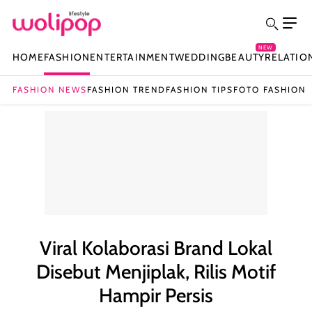
NEW
HOME
FASHION
ENTERTAINMENT
WEDDING
BEAUTY
RELATIO
FASHION NEWS
FASHION TREND
FASHION TIPS
FOTO FASHION
Viral Kolaborasi Brand Lokal
Disebut Menjiplak, Rilis Motif
Hampir Persis